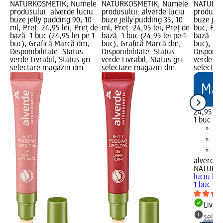
NATURKOSMETIK; Numele
NATURKOSMETIK; Numele
NATURKO
produsului: alverde luciu
produsului: alverde luciu
produsul
buze jelly pudding 90, 10
buze jelly pudding 35, 10
buze jell
ml; Preț: 24,95 lei; Preț de
ml; Preț: 24,95 lei; Preț de
buc; Preț
bază: 1 buc (24,95 lei pe 1
bază: 1 buc (24,95 lei pe 1
bază: 1 b
buc); Grafică Marcă dm;
buc); Grafică Marcă dm;
buc); Gr
Disponibilitate: Status
Disponibilitate: Status
Disponibi
verde Livrabil, Status gri
verde Livrabil, Status gri
verde Liv
selectare magazin dm
selectare magazin dm
selectar
24,95 lei
1 buc (24
alverde
NATURK
luciu buz
1 buc
Livrab
selec