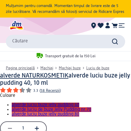
Mulțumim pentru comandă. Momentan timpul de livrare este de 5
zile lucrătoare. Vă recomandăm să folosiți serviciul de Ridicare Expres
Căutare
Transport gratuit de la 150 Lei
Pagina principală
Machiaj
Machiaj buze
Luciu de buze
alverde NATURKOSMETIK
alverde luciu buze jelly
pudding 40, 10 ml
3.3
(
58 Recenzii
)
Culoare
alverde luciu buze jelly pudding 40
alverde luciu de buze Jelly Pudding nr.70
alverde luciu buze jelly pudding 80