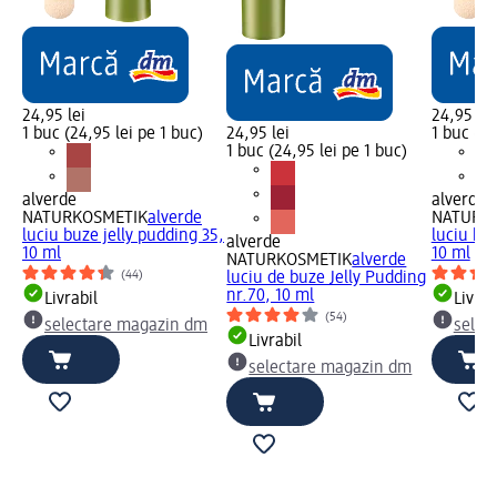
24,95 lei
24,95 lei
1 buc (24,95 lei pe 1 buc)
24,95 lei
1 buc (24
1 buc (24,95 lei pe 1 buc)
alverde
alverde
NATURKOSMETIK
alverde
NATURK
luciu buze jelly pudding 35,
luciu buz
alverde
10 ml
10 ml
NATURKOSMETIK
alverde
(44)
luciu de buze Jelly Pudding
nr.70, 10 ml
Livrabil
Livrab
(54)
selectare magazin dm
selec
Livrabil
selectare magazin dm