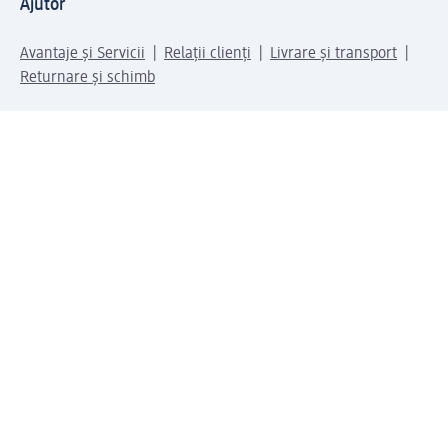
Ajutor
Avantaje și Servicii
Relații clienți
Livrare și transport
Returnare și schimb
Compania dm
Compania
Responsabilitate
Carieră
Presă
Structura corporativă
Universul produselor dm
Lumea dm
Metode de plată