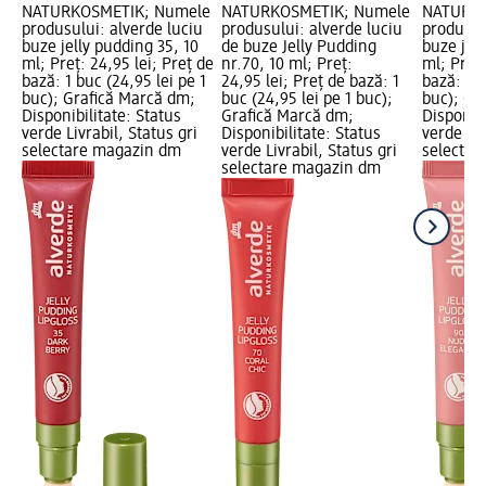
NATURKOSMETIK; Numele
NATURKOSMETIK; Numele
NATURKO
produsului: alverde luciu
produsului: alverde luciu
produsul
buze jelly pudding 35, 10
de buze Jelly Pudding
buze jell
ml; Preț: 24,95 lei; Preț de
nr.70, 10 ml; Preț:
ml; Preț:
bază: 1 buc (24,95 lei pe 1
24,95 lei; Preț de bază: 1
bază: 1 b
buc); Grafică Marcă dm;
buc (24,95 lei pe 1 buc);
buc); Gr
Disponibilitate: Status
Grafică Marcă dm;
Disponibi
verde Livrabil, Status gri
Disponibilitate: Status
verde Liv
selectare magazin dm
verde Livrabil, Status gri
selectar
selectare magazin dm