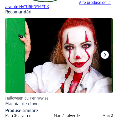
Alte produse de la
alverde NATURKOSMETIK
Recomandări
Halloween cu Pennywise
Af
Machiaj de clovn
Ma
Produse similare
Marcă: alverde
Marcă: alverde
Marcă: a