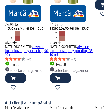
24,95 lei
24,95 lei
1 buc (24,95 lei pe 1 buc)
1 buc (24,95 lei pe 1 buc)
alverde
alverde
NATURKOSMETIK
alverde
NATURKOSMETIK
alverde
luciu buze jelly pudding 90,
luciu buze jelly pudding 35,
10 ml
10 ml
(46)
(44)
Livrabil
Livrabil
selectare magazin dm
selectare magazin dm
Alți clienți au cumpărat și
Marcă: alverde
Marcă: alverde
Marcă: a