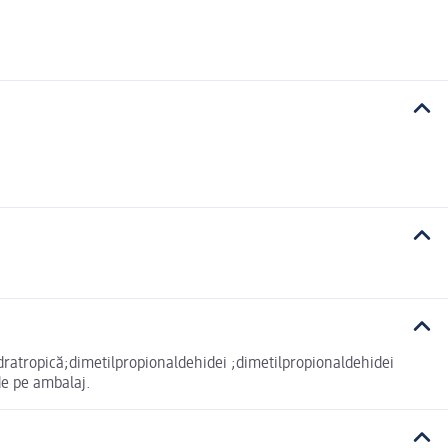
dratropică;dimetilpropionaldehidei ;dimetilpropionaldehidei
de pe ambalaj.