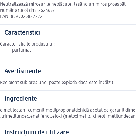
Neutralizează mirosurile neplăcute, lasând un miros proaspăt
Număr articol dm: 2624637
EAN: 8595025822222
Caracteristici
Caracteristicile produsului:
parfumat
Avertismente
Recipient sub presiune: poate exploda dacă este încălzit
Ingrediente
dimetiloctan ;cumenil;metilpropionaldehidă acetat de geranil dimet
;trimetilundec;enal fenol,etoxi (metoximetil); cineol ;metilundecan
Instrucțiuni de utilizare