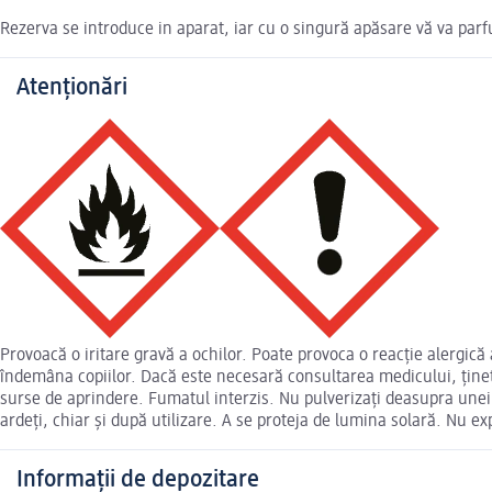
Rezerva se introduce in aparat, iar cu o singură apăsare vă va pa
Atenționări
Provoacă o iritare gravă a ochilor. Poate provoca o reacţie alergică 
îndemâna copiilor. Dacă este necesară consultarea medicului, țineți 
surse de aprindere. Fumatul interzis. Nu pulverizaţi deasupra unei f
ardeți, chiar și după utilizare. A se proteja de lumina solară. Nu e
Informații de depozitare