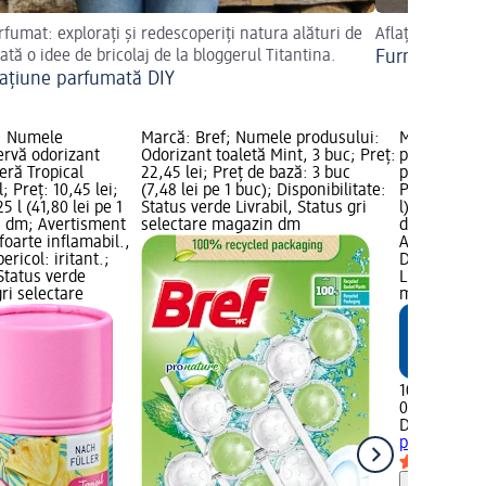
rfumat: explorați și redescoperiți natura alături de
Aflați mai mult
Iată o idee de bricolaj de la bloggerul Titantina.
Furnici în ca
ațiune parfumată DIY
; Numele
Marcă: Bref; Numele produsului:
Marcă: Den
ervă odorizant
Odorizant toaletă Mint, 3 buc; Preț:
produsului:
ră Tropical
22,45 lei; Preț de bază: 3 buc
prospețime, 
; Preț: 10,45 lei;
(7,48 lei pe 1 buc); Disponibilitate:
Preț de bază
5 l (41,80 lei pe 1
Status verde Livrabil, Status gri
l); Grafică
că dm; Avertisment
selectare magazin dm
de pericol: 
foarte inflamabil.,
Avertisment 
ricol: iritant.;
Disponibilit
 Status verde
Livrabil, St
gri selectare
magazin d
10,45 lei
0,25 l (41,80
Denkmit
Odo
prospețime,