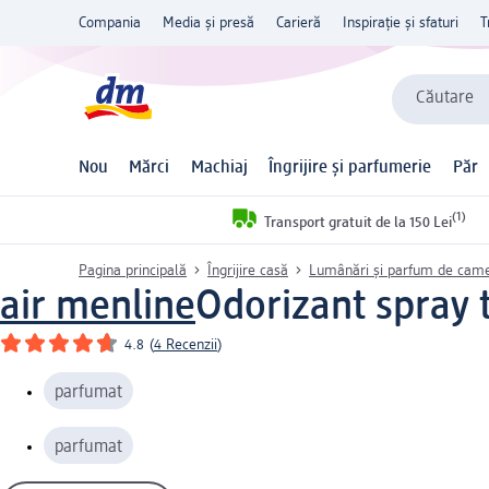
Compania
Media și presă
Carieră
Inspirație și sfaturi
T
Căutare
Nou
Mărci
Machiaj
Îngrijire și parfumerie
Păr
(1)
Transport gratuit de la 150 Lei
Pagina principală
Îngrijire casă
Lumânări și parfum de cam
air menline
Odorizant spray t
4.8
(
4 Recenzii
)
parfumat
parfumat