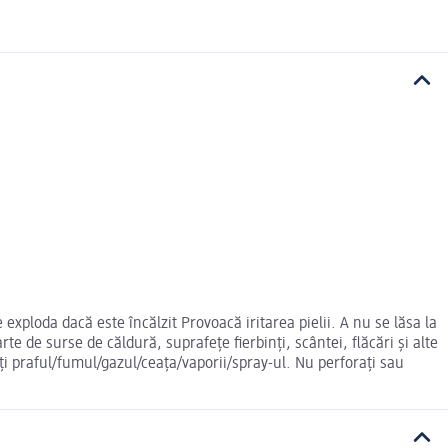
exploda dacă este încălzit Provoacă iritarea pielii. A nu se lăsa la
 de surse de căldură, suprafețe fierbinți, scântei, flăcări și alte
ți praful/fumul/gazul/ceața/vaporii/spray-ul. Nu perforați sau