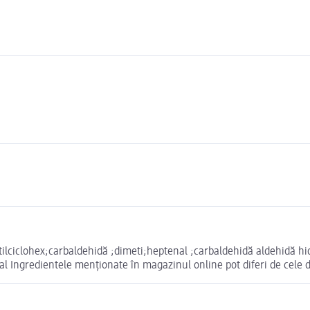
ilciclohex;carbaldehidă ;dimeti;heptenal ;carbaldehidă aldehidă hi
al Ingredientele menționate în magazinul online pot diferi de cele 