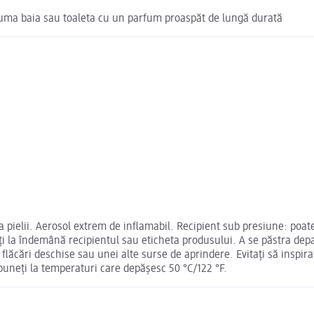
rfuma baia sau toaleta cu un parfum proaspăt de lungă durată
a pielii. Aerosol extrem de inflamabil. Recipient sub presiune: poate 
la îndemână recipientul sau eticheta produsului. A se păstra departe
lăcări deschise sau unei alte surse de aprindere. Evitaţi să inspira
xpuneţi la temperaturi care depăşesc 50 °C/122 °F.