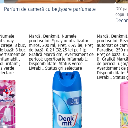
Parfum de cameră cu bețișoare parfumate
DIY pa
copii. 
Decor
 Numele
Marcă: Denkmit; Numele
Marcă: Denkmit
nt spray
produsului: Spray neutralizator
produsului: Rez
cireşe, 3 buc;
miros, 200 ml; Preț: 6,45 lei; Preț
automat de came
 de bază: 3 buc
de bază: 0,2 l (32,25 lei pe 1 l);
Paradise, 250 ml
Avertisment de
Grafică Marcă dm; Avertisment de
Preț de bază: 0,2
inflamabil.,
pericol: ușor/foarte inflamabil.;
l); Grafică Mar
l: iritant.;
Disponibilitate: Status verde
de pericol: ușor/
us verde
Livrabil, Status gri selectare
Avertisment de pe
electare
Disponibilitate:
Livrabil, Status 