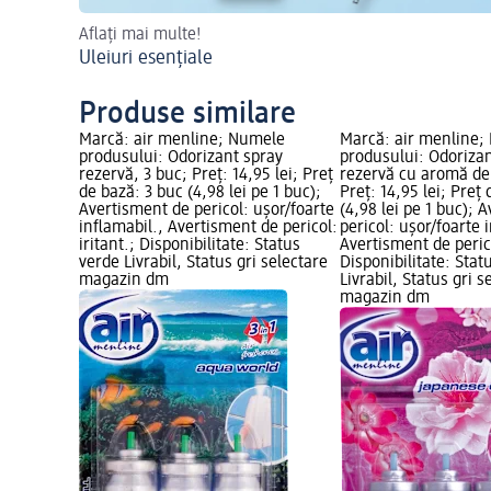
Aflați mai multe!
Uleiuri esențiale
Produse similare
Marcă: air menline; Numele
Marcă: air menline;
produsului: Odorizant spray
produsului: Odoriza
rezervă, 3 buc; Preț: 14,95 lei; Preț
rezervă cu aromă de 
de bază: 3 buc (4,98 lei pe 1 buc);
Preț: 14,95 lei; Preț
Avertisment de pericol: ușor/foarte
(4,98 lei pe 1 buc); 
inflamabil., Avertisment de pericol:
pericol: ușor/foarte 
iritant.; Disponibilitate: Status
Avertisment de perico
verde Livrabil, Status gri selectare
Disponibilitate: Stat
magazin dm
Livrabil, Status gri s
magazin dm