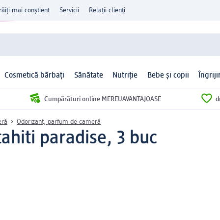
răiți mai conștient
Servicii
Relații clienți
Cosmetică bărbați
Sănătate
Nutriție
Bebe și copii
Îngrij
Cumpărături online MEREUAVANTAJOASE
d
eră
Odorizant, parfum de cameră
ahiti paradise, 3 buc