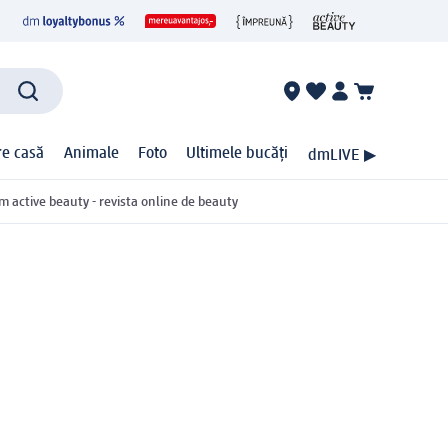
ire casă
Animale
Foto
Ultimele bucăți
dmLIVE ▶
m active beauty - revista online de beauty