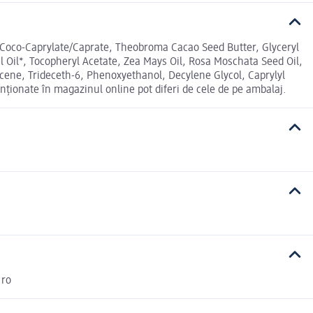
il, Coco-Caprylate/Caprate, Theobroma Cacao Seed Butter, Glyceryl
l Oil*, Tocopheryl Acetate, Zea Mays Oil, Rosa Moschata Seed Oil,
cene, Trideceth-6, Phenoxyethanol, Decylene Glycol, Caprylyl
nționate în magazinul online pot diferi de cele de pe ambalaj.
.ro