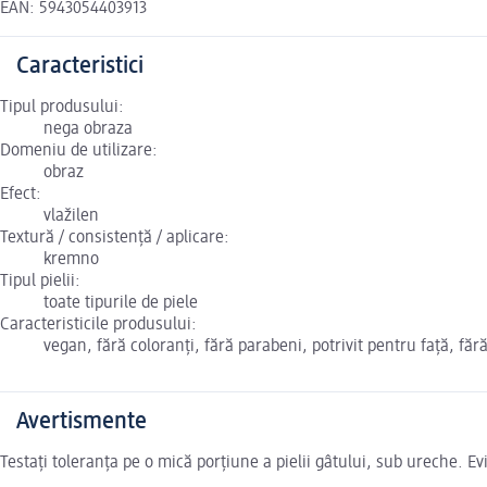
EAN: 5943054403913
Caracteristici
Tipul produsului:
nega obraza
Domeniu de utilizare:
obraz
Efect:
vlažilen
Textură / consistență / aplicare:
kremno
Tipul pielii:
toate tipurile de piele
Caracteristicile produsului:
vegan, fără coloranți, fără parabeni, potrivit pentru față, fără
Avertismente
Testați toleranța pe o mică porțiune a pielii gâtului, sub ureche. Evi