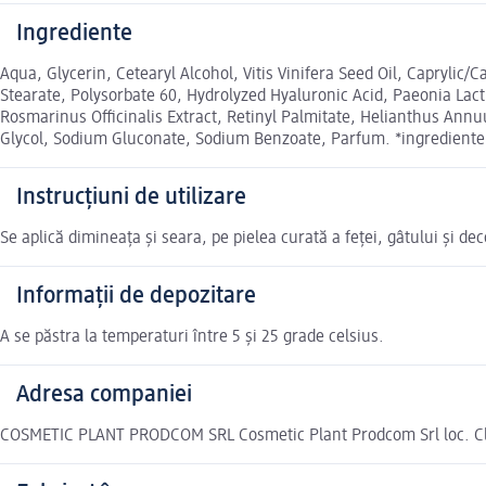
Ingrediente
Aqua, Glycerin, Cetearyl Alcohol, Vitis Vinifera Seed Oil, Caprylic
Stearate, Polysorbate 60, Hydrolyzed Hyaluronic Acid, Paeonia Lacti
Rosmarinus Officinalis Extract, Retinyl Palmitate, Helianthus Ann
Glycol, Sodium Gluconate, Sodium Benzoate, Parfum. *ingrediente cr
Instrucțiuni de utilizare
Se aplică dimineața și seara, pe pielea curată a feţei, gâtului și dec
Informații de depozitare
A se păstra la temperaturi între 5 și 25 grade celsius.
Adresa companiei
COSMETIC PLANT PRODCOM SRL Cosmetic Plant Prodcom Srl loc. Cluj-