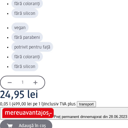
fără coloranți
fără silicon
vegan
fără parabeni
potrivit pentru față
fără coloranți
fără silicon
24,95 lei
0,05 l (499,00 lei pe 1 l)
Inclusiv TVA plus
transport
Preț permanent dm
nemajorat din 28.06.2023
Adaugă în coș