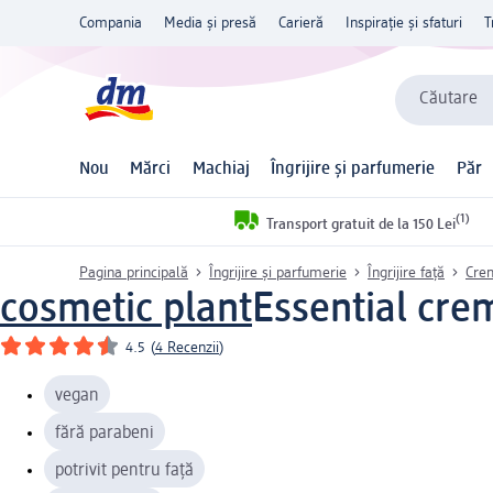
Compania
Media și presă
Carieră
Inspirație și sfaturi
T
Căutare
Nou
Mărci
Machiaj
Îngrijire și parfumerie
Păr
(1)
Transport gratuit de la 150 Lei
Pagina principală
Îngrijire și parfumerie
Îngrijire față
Cre
cosmetic plant
Essential cre
4.5
(
4 Recenzii
)
vegan
fără parabeni
potrivit pentru față