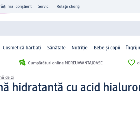
răiți mai conștient
Servicii
Relații clienți
Cosmetică bărbați
Sănătate
Nutriție
Bebe și copii
Îngrij
Cumpărături online MEREUAVANTAJOASE
d
mă de zi
mă hidratantă cu acid hialuro