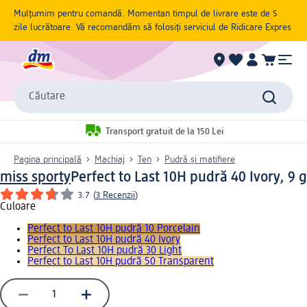
Mulțumim pentru comandă. Momentan timpul de livrare este de 5
zile lucrătoare. Vă recomandăm să folosiți serviciul de Ridicare Expres
Căutare
Transport gratuit de la 150 Lei
Pagina principală
Machiaj
Ten
Pudră și matifiere
miss sporty
Perfect to Last 10H pudră 40 Ivory, 9 g
3.7
(
3 Recenzii
)
Culoare
Perfect to Last 10H pudră 10 Porcelain
Perfect to Last 10H pudră 40 Ivory
Perfect To Last 10H pudră 30 Light
Perfect to Last 10H pudră 50 Transparent