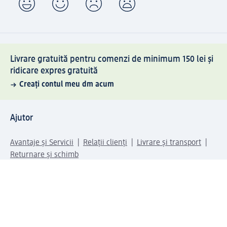
Livrare gratuită pentru comenzi de minimum 150 lei și
ridicare expres gratuită
Creați contul meu dm acum
Ajutor
Avantaje și Servicii
Relații clienți
Livrare și transport
Returnare și schimb
Compania dm
Compania
Responsabilitate
Carieră
Presă
Structura corporativă
Universul produselor dm