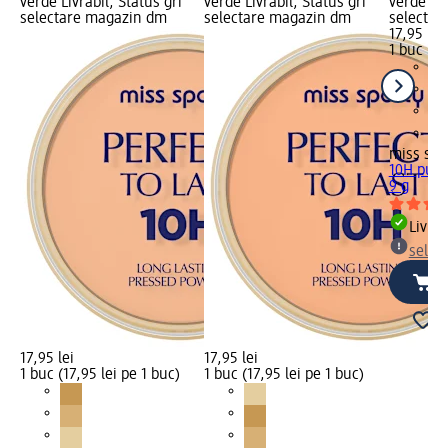
verde Livrabil, Status gri
verde Livrabil, Status gri
verde Liv
selectare magazin dm
selectare magazin dm
selectar
17,95 lei
1 buc (17
miss spo
10H pudr
9 g
Livrab
selec
17,95 lei
17,95 lei
1 buc (17,95 lei pe 1 buc)
1 buc (17,95 lei pe 1 buc)