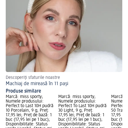
Descoperiți sfaturile noastre
Gh
Machiaj de mireasă în 11 pași
Ma
Produse similare
Marcă: miss sporty;
Marcă: miss sporty;
Marcă: m
Numele produsului:
Numele produsului:
Numele p
Perfect to Last 10H pudră
Perfect To Last 10H pudră
Perfect 
10 Porcelain, 9 g; Preț:
30 Light, 9 g; Preț:
50 Trans
17,95 lei; Preț de bază: 1
17,95 lei; Preț de bază: 1
17,95 lei
buc (17,95 lei pe 1 buc);
buc (17,95 lei pe 1 buc);
buc (17,9
Disponibilitate: Status
Disponibilitate: Status
Disponibi