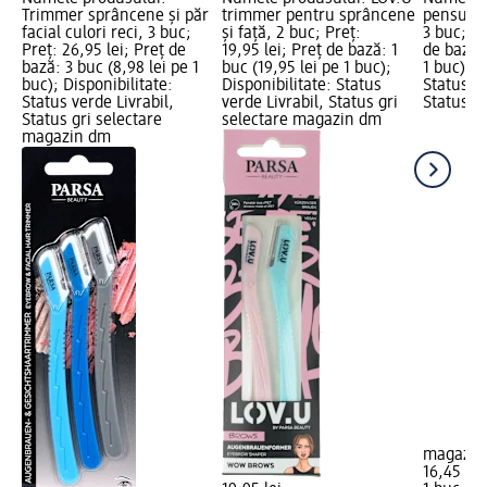
Trimmer sprâncene și păr
trimmer pentru sprâncene
pensule 
facial culori reci, 3 buc;
și față, 2 buc; Preț:
3 buc; Pr
Preț: 26,95 lei; Preț de
19,95 lei; Preț de bază: 1
de bază: 
bază: 3 buc (8,98 lei pe 1
buc (19,95 lei pe 1 buc);
1 buc); D
buc); Disponibilitate:
Disponibilitate: Status
Status ve
Status verde Livrabil,
verde Livrabil, Status gri
Status gr
Status gri selectare
selectare magazin dm
magazin dm
magazin
16,45 lei