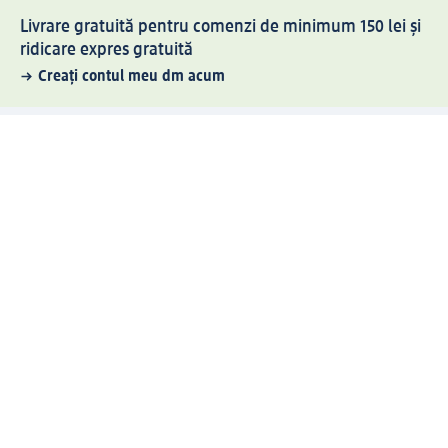
Livrare gratuită pentru comenzi de minimum 150 lei și
ridicare expres gratuită
Creați contul meu dm acum
Ajutor
Avantaje și Servicii
Relații clienți
Livrare și transport
Returnare și schimb
Compania dm
Compania
Responsabilitate
Carieră
Presă
Structura corporativă
Universul produselor dm
Lumea dm