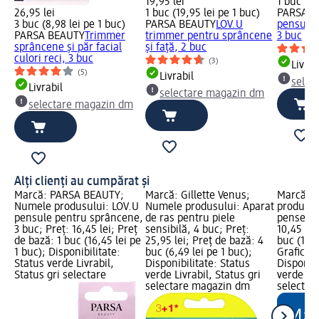
19,95 lei
1 buc (16
26,95 lei
1 buc (19,95 lei pe 1 buc)
PARSA B
3 buc (8,98 lei pe 1 buc)
PARSA BEAUTY
LOV.U
pensule 
PARSA BEAUTY
Trimmer
trimmer pentru sprâncene
3 buc
sprâncene și păr facial
și față, 2 buc
culori reci, 3 buc
(3)
Livrab
(5)
Livrabil
selec
Livrabil
selectare magazin dm
selectare magazin dm
Alți clienți au cumpărat și
Marcă: PARSA BEAUTY;
Marcă: Gillette Venus;
Marcă: e
Numele produsului: LOV.U
Numele produsului: Aparat
produsul
pensule pentru sprâncene,
de ras pentru piele
pensete,
3 buc; Preț: 16,45 lei; Preț
sensibilă, 4 buc; Preț:
10,45 lei
de bază: 1 buc (16,45 lei pe
25,95 lei; Preț de bază: 4
buc (10,4
1 buc); Disponibilitate:
buc (6,49 lei pe 1 buc);
Grafică 
Status verde Livrabil,
Disponibilitate: Status
Disponibi
Status gri selectare
verde Livrabil, Status gri
verde Liv
selectare magazin dm
selectar