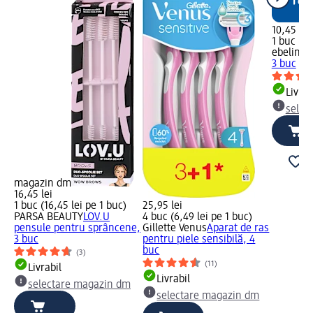
10,45 lei
1 buc (10
ebelin
Se
3 buc
Livrab
selec
magazin dm
16,45 lei
1 buc (16,45 lei pe 1 buc)
25,95 lei
PARSA BEAUTY
LOV.U
4 buc (6,49 lei pe 1 buc)
pensule pentru sprâncene,
Gillette Venus
Aparat de ras
3 buc
pentru piele sensibilă, 4
buc
(3)
(11)
Livrabil
Livrabil
selectare magazin dm
selectare magazin dm