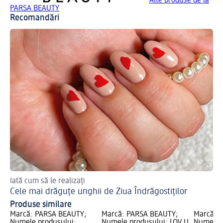
Alte produse de la
PARSA BEAUTY
Recomandări
Iată cum să le realizați
Cele mai drăguțe unghii de Ziua Îndrăgostiților
Produse similare
Marcă: PARSA BEAUTY;
Marcă: PARSA BEAUTY;
Marcă: 
Numele produsului:
Numele produsului: LOV.U
Numele p