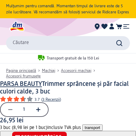
Mulțumim pentru comandă. Momentan timpul de livrare este de 5
zile lucrătoare. Vă recomandăm să folosiți serviciul de Ridicare Expres
Căutare
Transport gratuit de la 150 Lei
Pagina principală
Machiaj
Accesorii machiaj
Accesorii frumusețe
PARSA BEAUTY
Trimmer sprâncene și păr facial
culori calde, 3 buc
3.7
(
3 Recenzii
)
26,95 lei
3 buc (8,98 lei pe 1 buc)
Inclusiv TVA plus
transport