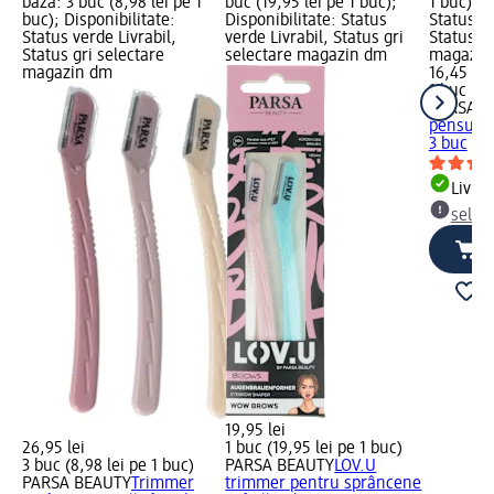
bază: 3 buc (8,98 lei pe 1
buc (19,95 lei pe 1 buc);
1 buc); D
buc); Disponibilitate:
Disponibilitate: Status
Status ve
Status verde Livrabil,
verde Livrabil, Status gri
Status gr
Status gri selectare
selectare magazin dm
magazin
magazin dm
16,45 lei
1 buc (16
PARSA B
pensule 
3 buc
Livrab
selec
19,95 lei
26,95 lei
1 buc (19,95 lei pe 1 buc)
3 buc (8,98 lei pe 1 buc)
PARSA BEAUTY
LOV.U
PARSA BEAUTY
Trimmer
trimmer pentru sprâncene