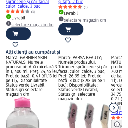
sprâncene și păr facial
și față, 2 buc
culori calde, 3 buc
(3)
(3)
Livrabil
Livrabil
selectare magazin dm
selectare magazin dm
Alți clienți au cumpărat și
Marcă: GARNIER SKIN
Marcă: PARSA BEAUTY;
Marcă: 
NATURALS; Numele
Numele produsului:
NATURAL
produsului: Apă micelară 3
Trimmer sprâncene și păr
produsul
în 1, 400 ml; Preț: 24,45 lei;
facial culori calde, 3 buc;
700 ml; P
Preț de bază: 0,4 l (61,13 lei
Preț: 26,95 lei; Preț de
de bază: 
pe 1 l); Disponibilitate:
bază: 3 buc (8,98 lei pe 1
1 l); Dis
Status verde Livrabil,
buc); Disponibilitate:
verde Liv
Status gri selectare
Status verde Livrabil,
selectar
magazin dm
Status gri selectare
34,75 lei
magazin dm
0,7 l (49,
GARNIER
NATURA
700 ml
Notă