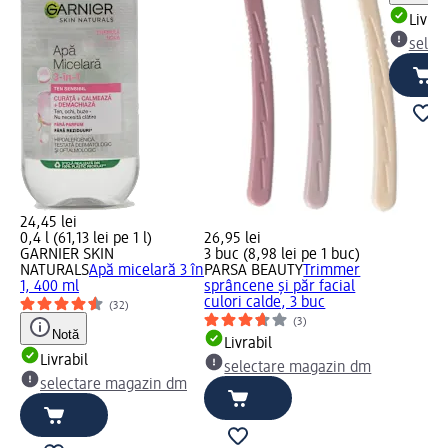
Livrab
selec
24,45 lei
0,4 l (61,13 lei pe 1 l)
26,95 lei
GARNIER SKIN
3 buc (8,98 lei pe 1 buc)
NATURALS
Apă micelară 3 în
PARSA BEAUTY
Trimmer
1, 400 ml
sprâncene și păr facial
culori calde, 3 buc
(32)
(3)
Notă
Livrabil
Livrabil
selectare magazin dm
selectare magazin dm