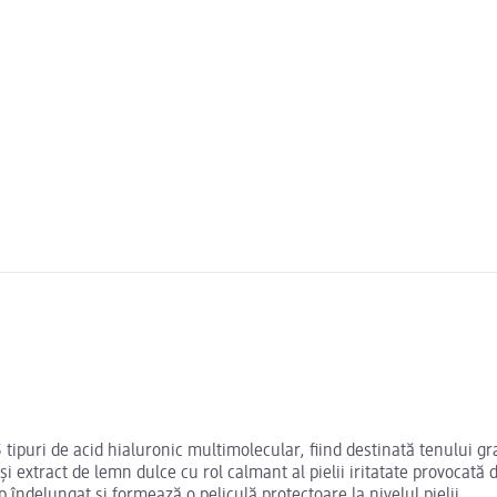
ipuri de acid hialuronic multimolecular, fiind destinată tenului gras
și extract de lemn dulce cu rol calmant al pielii iritatate provocată d
ndelungat și formează o peliculă protectoare la nivelul pielii.