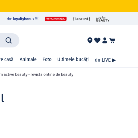
ire casă
Animale
Foto
Ultimele bucăți
dmLIVE ▶
m active beauty - revista online de beauty
l