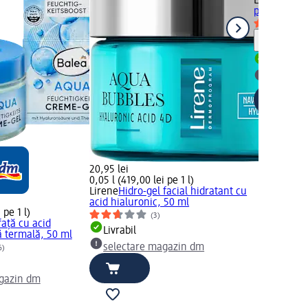
Elmiplant
Hy
pentru tenu
Notă
Livrabil
selectar
20,95 lei
0,05 l (419,00 lei pe 1 l)
Lirene
Hidro-gel facial hidratant cu
acid hialuronic, 50 ml
 pe 1 l)
(3)
ață cu acid
Livrabil
ă termală, 50 ml
selectare magazin dm
6)
gazin dm