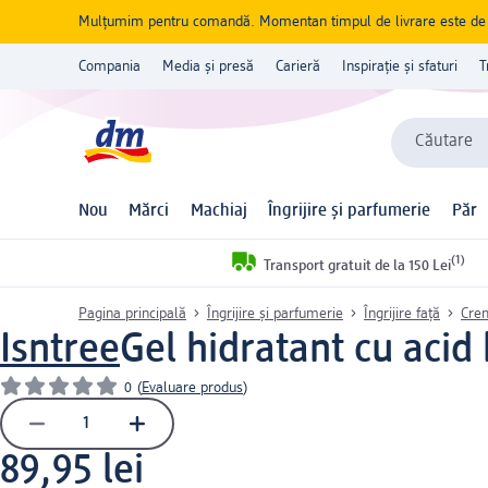
Mulțumim pentru comandă. Momentan timpul de livrare este de 5 
Compania
Media și presă
Carieră
Inspirație și sfaturi
T
Căutare
Nou
Mărci
Machiaj
Îngrijire și parfumerie
Păr
(1)
Transport gratuit de la 150 Lei
Pagina principală
Îngrijire și parfumerie
Îngrijire față
Cre
Isntree
Gel hidratant cu acid
0
(
Evaluare produs
)
89,95 lei