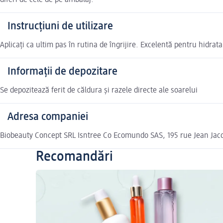
diferi de cele de pe ambalaj.
Instrucțiuni de utilizare
Aplicați ca ultim pas în rutina de îngrijire. Excelentă pentru hidra
Informații de depozitare
Se depozitează ferit de căldura și razele directe ale soarelui
Adresa companiei
Biobeauty Concept SRL Isntree Co Ecomundo SAS, 195 rue Jean Ja
Recomandări