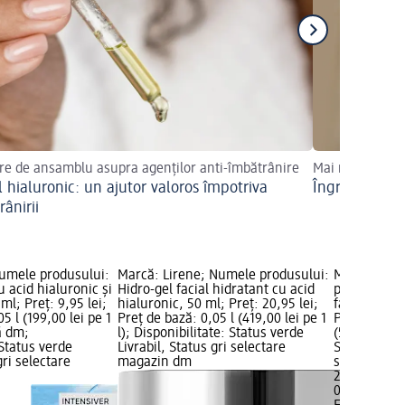
ire de ansamblu asupra agenților anti-îmbătrânire
Mai multă hidra
l hialuronic: un ajutor valoros împotriva
Îngrijire fac
ânirii
umele produsului:
Marcă: Lirene; Numele produsului:
Marcă: Elm
 acid hialuronic și
Hidro-gel facial hidratant cu acid
produsului:
ml; Preț: 9,95 lei;
hialuronic, 50 ml; Preț: 20,95 lei;
față pentru
5 l (199,00 lei pe 1
Preț de bază: 0,05 l (419,00 lei pe 1
Preț: 28,95 
ă dm;
l); Disponibilitate: Status verde
(579,00 lei p
 Status verde
Livrabil, Status gri selectare
Status verde
gri selectare
magazin dm
selectare 
28,95 lei
0,05 l (579,0