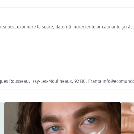
tarea post expunere la soare, datorită ingredientelor calmante și răc
cques Rousseau, Issy-Les-Moulineaux, 92130, Franta info@ecomund