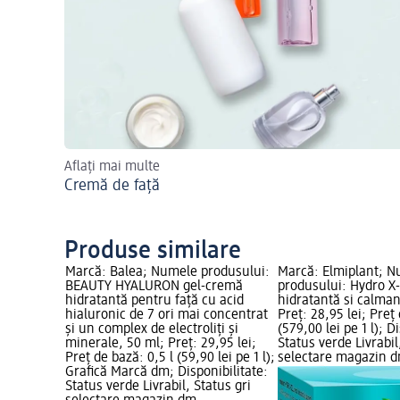
Aflați mai multe
Cremă de față
Produse similare
ele
Marcă: Balea; Numele produsului:
Marcă: Elmiplant; 
ță cu
BEAUTY HYALURON gel-cremă
produsului: Hydro X
reț:
hidratantă pentru față cu acid
hidratantă si calman
,05 l
hialuronic de 7 ori mai concentrat
Preț: 28,95 lei; Preț
ibilitate:
și un complex de electroliți și
(579,00 lei pe 1 l); D
tus gri
minerale, 50 ml; Preț: 29,95 lei;
Status verde Livrabil
Preț de bază: 0,5 l (59,90 lei pe 1 l);
selectare magazin 
Grafică Marcă dm; Disponibilitate:
Status verde Livrabil, Status gri