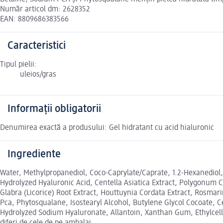
Număr articol dm: 2628352
EAN: 8809686383566
Caracteristici
Tipul pielii:
uleios/gras
Informații obligatorii
Denumirea exactă a produsului: Gel hidratant cu acid hialuronic
Ingrediente
Water, Methylpropanediol, Coco-Caprylate/Caprate, 1.2-Hexanedio
Hydrolyzed Hyaluronic Acid, Centella Asiatica Extract, Polygonum Cu
Glabra (Licorice) Root Extract, Houttuynia Cordata Extract, Rosmar
Pca, Phytosqualane, Isostearyl Alcohol, Butylene Glycol Cocoate, Ce
Hydrolyzed Sodium Hyaluronate, Allantoin, Xanthan Gum, Ethylcellu