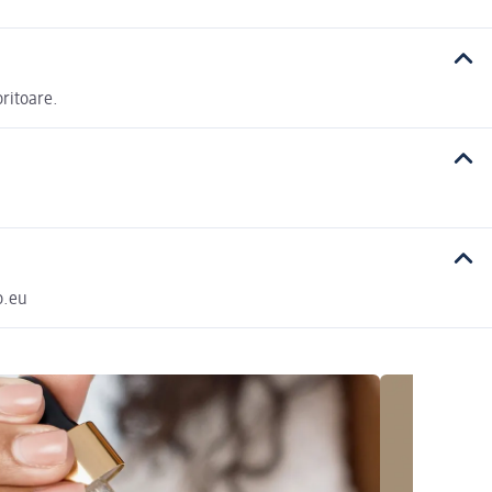
oritoare.
o.eu