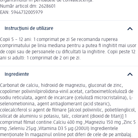
organismului în perioadele de convalescență.
Număr articol dm: 2628601
EAN: 5944732005979
Instrucțiuni de utilizare
Copii 5 – 12 ani: 1 comprimat pe zi Se recomanda ruperea
comprimatului pe linia mediana pentru a putea ﬁ inghitit mai usor
de copii sau de persoanele cu diﬁcultati la inghitire. Copii peste 12
ani si adulti: 1 comprimat de 2 ori pe zi.
Ingrediente
Carbonat de calciu, hidroxid de magneziu, gluconat de zinc,
copolimer polivinilpirolidona-vinil acetat, carboximetilceluloză de
sodiu reticulata, agent de incarcare (celuloză microcristalina), L-
selenometionina, agent antiaglomerant (acid stearic),
colecalciferol si agent de ﬁlmare [alcool polivinilic, polietilenglicol,
silicat de aluminiu si potasiu, talc, colorant (dioxid de titan)] 1
comprimat filmat contine:Calciu 400 mg ,Magneziu 150 mg ,Zinc 5
mg ,Seleniu 25µg ,Vitamina D3 5 µg (200UI) Ingredientele
menționate în magazinul online pot diferi de cele de pe ambalaj.