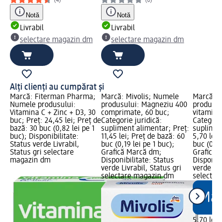
(4)
(0)
Notă
Notă
Livrabil
Livrabil
selectare magazin dm
selectare magazin dm
Alți clienți au cumpărat și
Marcă: Fiterman Pharma;
Marcă: Mivolis; Numele
Marcă: M
Numele produsului:
produsului: Magneziu 400
produsul
Vitamina C + Zinc + D3, 30
comprimate, 60 buc;
vitamina
buc; Preț: 24,45 lei; Preț de
Categorie juridică:
Categorie
bază: 30 buc (0,82 lei pe 1
supliment alimentar; Preț:
suplimen
buc); Disponibilitate:
11,45 lei; Preț de bază: 60
5,70 lei;
Status verde Livrabil,
buc (0,19 lei pe 1 buc);
buc (0,19
Status gri selectare
Grafică Marcă dm;
Grafică 
magazin dm
Disponibilitate: Status
Disponibi
verde Livrabil, Status gri
verde Liv
selectare magazin dm
selectar
5,70 lei