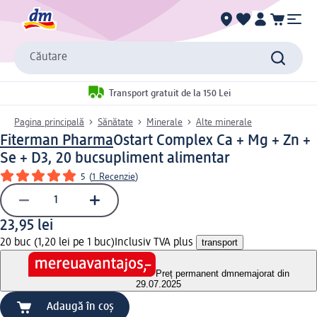
Căutare
Transport gratuit de la 150 Lei
Pagina principală
Sănătate
Minerale
Alte minerale
Fiterman Pharma
Ostart Complex Ca + Mg + Zn +
Se + D3, 20 buc
supliment alimentar
5
(
1 Recenzie
)
23,95 lei
20 buc (1,20 lei pe 1 buc)
Inclusiv TVA plus
transport
Preț permanent dm
nemajorat din
29.07.2025
Adaugă în coș