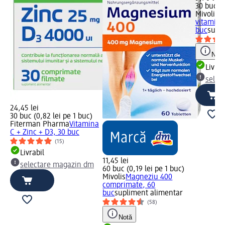
30 buc (0
Mivolis
Mi
vitamina
buc
supl
Notă
Livrab
selec
24,45 lei
30 buc (0,82 lei pe 1 buc)
Fiterman Pharma
Vitamina
C + Zinc + D3, 30 buc
(15)
Livrabil
11,45 lei
selectare magazin dm
60 buc (0,19 lei pe 1 buc)
Mivolis
Magneziu 400
comprimate, 60
buc
supliment alimentar
(58)
Notă