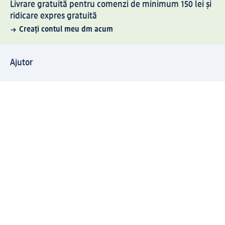
Livrare gratuită pentru comenzi de minimum 150 lei și
ridicare expres gratuită
Creați contul meu dm acum
Ajutor
Avantaje și Servicii
Relații clienți
Livrare și transport
Returnare și schimb
Compania dm
Compania
Responsabilitate
Carieră
Presă
Structura corporativă
Universul produselor dm
Lumea dm