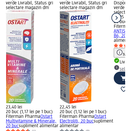
verde Livrabil, Status gri
verde Livrabil, Status gri
Disponibi
selectare magazin dm
selectare magazin dm
verde Liv
selectar
18,95 lei
20 buc (0
Fiterma
ANTISTR
B6, 20 b
alimenta
Notă
Livrab
selec
23,40 lei
22,45 lei
20 buc (1,17 lei pe 1 buc)
20 buc (1,12 lei pe 1 buc)
Fiterman Pharma
Ostart
Fiterman Pharma
Ostart
Multivitamine & Minerale,
Electroliti, 20 buc
supliment
20 buc
supliment alimentar
alimentar