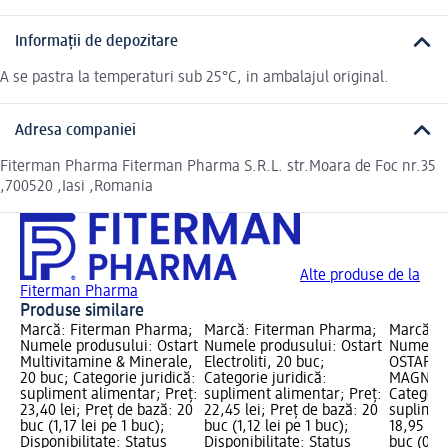
Informații de depozitare
A se pastra la temperaturi sub 25°C, in ambalajul original.
Adresa companiei
Fiterman Pharma Fiterman Pharma S.R.L. str.Moara de Foc nr.35
,700520 ,Iasi ,Romania
Alte produse de la
Fiterman Pharma
Produse similare
Marcă: Fiterman Pharma;
Marcă: Fiterman Pharma;
Marcă: 
Numele produsului: Ostart
Numele produsului: Ostart
Numele p
Multivitamine & Minerale,
Electroliti, 20 buc;
OSTART 
20 buc; Categorie juridică:
Categorie juridică:
MAGNEZIU
supliment alimentar; Preț:
supliment alimentar; Preț:
Categorie
23,40 lei; Preț de bază: 20
22,45 lei; Preț de bază: 20
suplimen
buc (1,17 lei pe 1 buc);
buc (1,12 lei pe 1 buc);
18,95 lei
Disponibilitate: Status
Disponibilitate: Status
buc (0,95