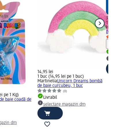
3,95 lei
1 buc (3,95 
HALLOHEB
pentru som
Notă
Livrabil
selectar
14,95 lei
1 buc (14,95 lei pe 1 buc)
Martinelia
Unicorn Dreams bombă
de baie curcubeu, 1 buc
(0)
ei pe 1 Kg)
Livrabil
e baie coadă de
selectare magazin dm
gazin dm