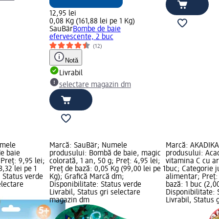
12,95 lei
0,08 Kg (161,88 lei pe 1 Kg)
SauBär
Bombe de baie
efervescente, 2 buc
(12)
Notă
Livrabil
selectare magazin dm
umele
Marcă: SauBär; Numele
Marcă: AKADIKA
e baie
produsului: Bombă de baie, magic
produsului: Acad
Preț: 9,95 lei;
colorată, 1 an, 50 g; Preț: 4,95 lei;
vitamina C cu a
3,32 lei pe 1
Preț de bază: 0,05 Kg (99,00 lei pe 1
buc; Categorie j
: Status verde
Kg); Grafică Marcă dm;
alimentar; Preț: 
electare
Disponibilitate: Status verde
bază: 1 buc (2,00
Livrabil, Status gri selectare
Disponibilitate:
magazin dm
Livrabil, Status 