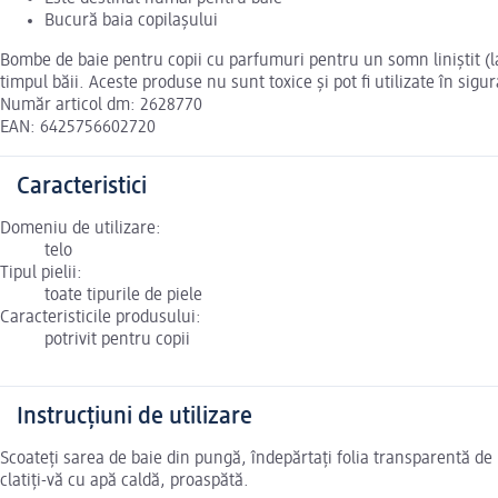
Bucură baia copilaşului
Bombe de baie pentru copii cu parfumuri pentru un somn liniștit (la
timpul băii. Aceste produse nu sunt toxice și pot fi utilizate în sigu
Număr articol dm: 2628770
EAN: 6425756602720
Caracteristici
Domeniu de utilizare:
telo
Tipul pielii:
toate tipurile de piele
Caracteristicile produsului:
potrivit pentru copii
Instrucțiuni de utilizare
Scoateți sarea de baie din pungă, îndepărtați folia transparentă de 
clatiți-vă cu apă caldă, proaspătă.