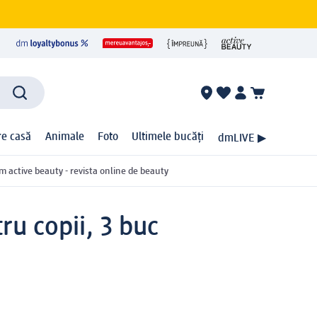
ire casă
Animale
Foto
Ultimele bucăți
dmLIVE ▶
m active beauty - revista online de beauty
u copii, 3 buc