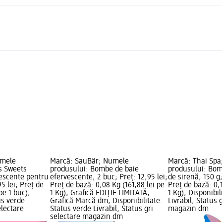
umele
Marcă: SauBär; Numele
Marcă: Thai Sp
s Sweets
produsului: Bombe de baie
produsului: Bom
escente pentru
efervescente, 2 buc; Preț: 12,95 lei;
de sirenă, 150 g;
95 lei; Preț de
Preț de bază: 0,08 Kg (161,88 lei pe
Preț de bază: 0,1
pe 1 buc);
1 Kg); Grafică EDIȚIE LIMITATĂ,
1 Kg); Disponibil
us verde
Grafică Marcă dm; Disponibilitate:
Livrabil, Status 
electare
Status verde Livrabil, Status gri
magazin dm
selectare magazin dm