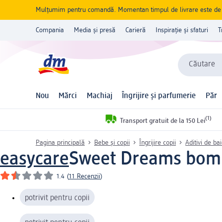
Mulțumim pentru comandă. Momentan timpul de livrare este de 5 
Compania
Media și presă
Carieră
Inspirație și sfaturi
T
Căutare
Nou
Mărci
Machiaj
Îngrijire și parfumerie
Păr
(1)
Transport gratuit de la 150 Lei
Pagina principală
Bebe și copii
Îngrijire copii
Aditivi de ba
easycare
Sweet Dreams bombe
1.4
(
11 Recenzii
)
potrivit pentru copii