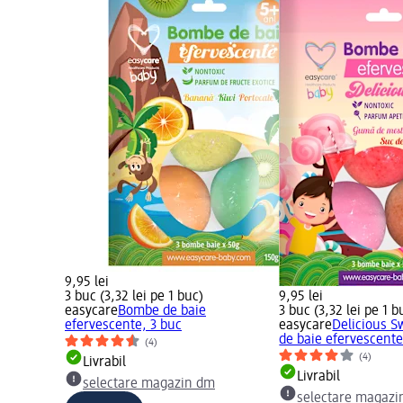
9,95 lei
3 buc (3,32 lei pe 1 buc)
9,95 lei
easycare
Bombe de baie
3 buc (3,32 lei pe 1 b
efervescente, 3 buc
easycare
Delicious 
de baie efervescente.
(4)
(4)
Livrabil
Livrabil
selectare magazin dm
selectare magazi