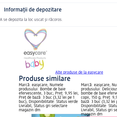
Informații de depozitare
A se depozita la loc uscat și răcoros.
Alte produse de la easycare
Produse similare
Marcă: easycare; Numele
Marcă: easycare; N
produsului: Bombe de baie
produsului: Deliciou
efervescente, 3 buc; Preț: 9,95 lei;
bombe de baie eferv
Preț de bază: 3 buc (3,32 lei pe 1
copii, 150 g; Preț: 9,
buc); Disponibilitate: Status verde
bază: 3 buc (3,32 lei 
Livrabil, Status gri selectare
Disponibilitate: Stat
magazin dm
Livrabil, Status gri s
magazin dm