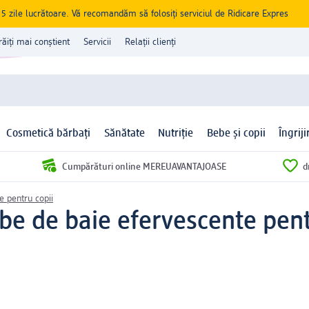
zile lucrătoare. Vă recomandăm să folosiți serviciul de Ridicare Expres
răiți mai conștient
Servicii
Relații clienți
Cosmetică bărbați
Sănătate
Nutriție
Bebe și copii
Îngrij
Cumpărături online MEREUAVANTAJOASE
d
ie pentru copii
 de baie efervescente pentr