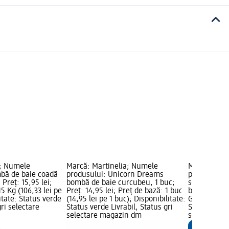
a; Numele
Marcă: Martinelia; Numele
Marcă: HA
bă de baie coadă
produsului: Unicorn Dreams
produsului:
 Preț: 15,95 lei;
bombă de baie curcubeu, 1 buc;
somn, 20 ml;
5 Kg (106,33 lei pe
Preț: 14,95 lei; Preț de bază: 1 buc
bază: 1 buc 
itate: Status verde
(14,95 lei pe 1 buc); Disponibilitate:
Grafică Mar
gri selectare
Status verde Livrabil, Status gri
Status verde
selectare magazin dm
selectare 