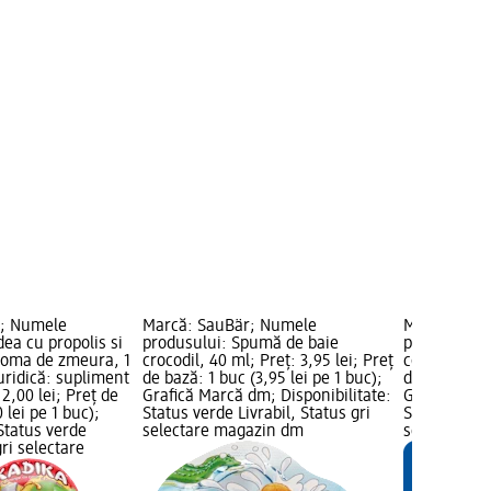
; Numele
Marcă: SauBär; Numele
Marcă: Sau
ea cu propolis si
produsului: Spumă de baie
produsului
roma de zmeura, 1
crocodil, 40 ml; Preț: 3,95 lei; Preț
copii, 250 m
uridică: supliment
de bază: 1 buc (3,95 lei pe 1 buc);
de bază: 0,25
2,00 lei; Preț de
Grafică Marcă dm; Disponibilitate:
Grafică Mar
 lei pe 1 buc);
Status verde Livrabil, Status gri
Status verde
 Status verde
selectare magazin dm
selectare 
gri selectare