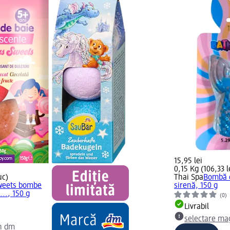
15,95 lei
0,15 Kg (106,33 l
uc)
Thai Spa
Bombă d
Sweets bombe
sirenă, 150 g
.., 150 g
(0)
Livrabil
selectare ma
n dm