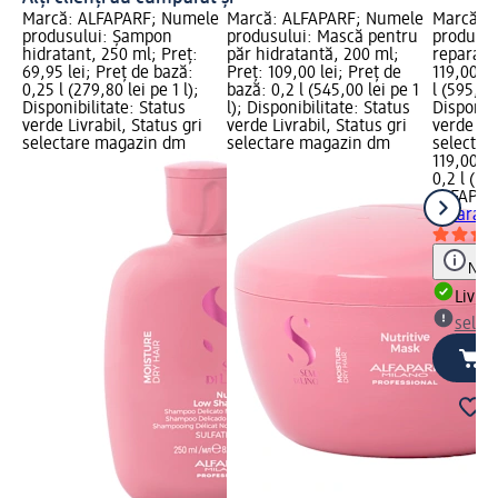
Marcă: ALFAPARF; Numele
Marcă: ALFAPARF; Numele
Marcă: 
produsului: Șampon
produsului: Mască pentru
produsul
hidratant, 250 ml; Preț:
păr hidratantă, 200 ml;
reparato
69,95 lei; Preț de bază:
Preț: 109,00 lei; Preț de
119,00 le
0,25 l (279,80 lei pe 1 l);
bază: 0,2 l (545,00 lei pe 1
l (595,00 
Disponibilitate: Status
l); Disponibilitate: Status
Disponibi
verde Livrabil, Status gri
verde Livrabil, Status gri
verde Liv
selectare magazin dm
selectare magazin dm
selectar
119,00 le
0,2 l (595
ALFAPAR
reparato
Notă
Livrab
selec