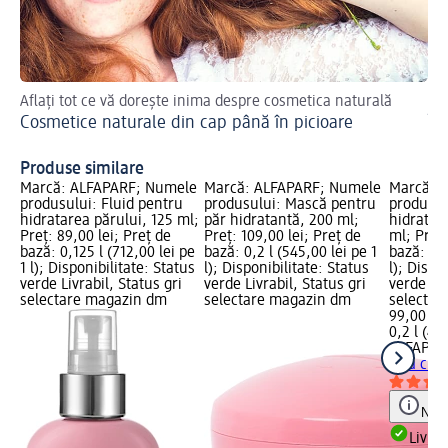
Aflați tot ce vă dorește inima despre cosmetica naturală
Sti
Cosmetice naturale din cap până în picioare
Îm
Produse similare
Marcă: ALFAPARF; Numele
Marcă: ALFAPARF; Numele
Marcă: 
produsului: Fluid pentru
produsului: Mască pentru
produsul
hidratarea părului, 125 ml;
păr hidratantă, 200 ml;
hidratant
Preț: 89,00 lei; Preț de
Preț: 109,00 lei; Preț de
ml; Preț:
bază: 0,125 l (712,00 lei pe
bază: 0,2 l (545,00 lei pe 1
bază: 0,2
1 l); Disponibilitate: Status
l); Disponibilitate: Status
l); Dispo
verde Livrabil, Status gri
verde Livrabil, Status gri
verde Liv
selectare magazin dm
selectare magazin dm
selectar
99,00 lei
0,2 l (495
ALFAPAR
fără clăt
Notă
Livrab