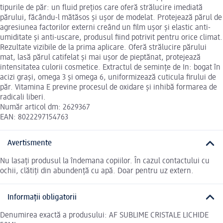
tipurile de păr: un fluid prețios care oferă strălucire imediată
părului, făcându-l mătăsos și ușor de modelat. Protejează părul de
agresiunea factorilor externi creând un film ușor și elastic anti-
umiditate și anti-uscare, produsul fiind potrivit pentru orice climat.
Rezultate vizibile de la prima aplicare. Oferă strălucire părului
mat, lasă părul catifelat și mai ușor de pieptănat, protejează
intensitatea culorii cosmetice. Extractul de semințe de In: bogat în
acizi grași, omega 3 și omega 6, uniformizează cuticula firului de
păr. Vitamina E previne procesul de oxidare și inhibă formarea de
radicali liberi.
Număr articol dm: 2629367
EAN: 8022297154763
Avertismente
Nu lasați produsul la îndemana copiilor. În cazul contactului cu
ochii, clătiți din abundență cu apă. Doar pentru uz extern.
Informații obligatorii
Denumirea exactă a produsului: AF SUBLIME CRISTALE LICHIDE