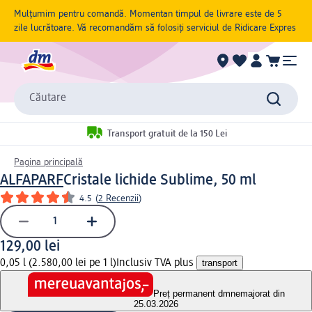
Mulțumim pentru comandă. Momentan timpul de livrare este de 5
zile lucrătoare. Vă recomandăm să folosiți serviciul de Ridicare Expres
Căutare
Transport gratuit de la 150 Lei
Pagina principală
ALFAPARF
Cristale lichide Sublime, 50 ml
4.5
(
2 Recenzii
)
129,00 lei
0,05 l (2.580,00 lei pe 1 l)
Inclusiv TVA plus
transport
Preț permanent dm
nemajorat din
25.03.2026