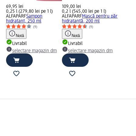
69,95 lei
109,00 lei
0,25 l (279,80 lei pe 1 l)
0,2 l (545,00 lei pe 1 l)
ALFAPARF
Șampon
ALFAPARF
Mască pentru păr
hidratant, 250 ml
hidratantă, 200 ml
(9)
(9)
Notă
Notă
Livrabil
Livrabil
selectare magazin dm
selectare magazin dm