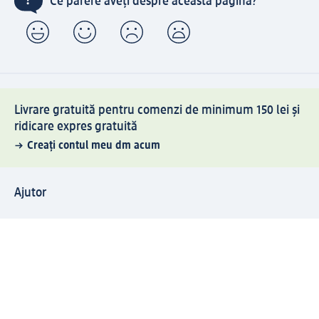
Ce părere aveți despre această pagină?
Livrare gratuită pentru comenzi de minimum 150 lei și
ridicare expres gratuită
Creați contul meu dm acum
Ajutor
Avantaje și Servicii
Relații clienți
Livrare și transport
Returnare și schimb
Compania dm
Compania
Responsabilitate
Carieră
Presă