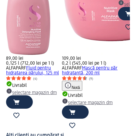
selec
89,00 lei
109,00 lei
0,125 l (712,00 lei pe 1 l)
0,2 l (545,00 lei pe 1 l)
ALFAPARF
Fluid pentru
ALFAPARF
Mască pentru păr
hidratarea părului, 125 ml
hidratantă, 200 ml
(4)
(9)
Livrabil
Notă
selectare magazin dm
Livrabil
selectare magazin dm
Alți clienți au cumpărat și