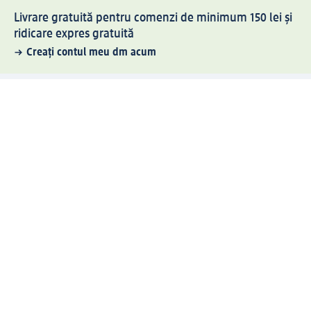
Livrare gratuită pentru comenzi de minimum 150 lei și
ridicare expres gratuită
Creați contul meu dm acum
Ajutor
Avantaje și Servicii
Relații clienți
Livrare și transport
Returnare și schimb
Compania dm
Compania
Responsabilitate
Carieră
Presă
Structura corporativă
Universul produselor dm
Lumea dm