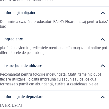
A nu se lăsa la îndemâna copiilor.
Informații obligatorii
Denumirea exactă a produsului: BALMY Floare masaj pentru baie,1
buc
Ingrediente
plasă de naylon Ingredientele menționate în magazinul online pot
diferi de cele de pe ambalaj.
Instrucțiuni de utilizare
Recomandat pentru folosire îndelungată. Clătiți temeinic după
fiecare utilizare.Folosită împreună cu săpun sau gel de duș
formează s pumă din abundență, curăță și catifelează pielea
Informații de depozitare
LA LOC USCAT