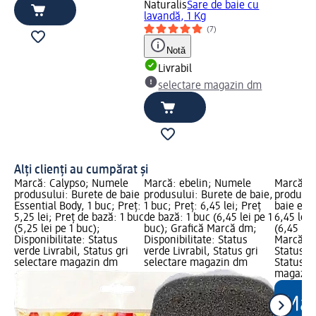
Naturalis
Sare de baie cu
lavandă, 1 Kg
(7)
Notă
Livrabil
selectare magazin dm
Alți clienți au cumpărat și
Marcă: Calypso; Numele
Marcă: ebelin; Numele
Marcă: e
produsului: Burete de baie
produsului: Burete de baie,
produsul
Essential Body, 1 buc; Preț:
1 buc; Preț: 6,45 lei; Preț
baie exfo
5,25 lei; Preț de bază: 1 buc
de bază: 1 buc (6,45 lei pe 1
6,45 lei;
(5,25 lei pe 1 buc);
buc); Grafică Marcă dm;
(6,45 lei
Disponibilitate: Status
Disponibilitate: Status
Marcă dm
verde Livrabil, Status gri
verde Livrabil, Status gri
Status ve
selectare magazin dm
selectare magazin dm
Status gr
magazin