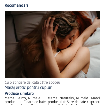
Recomandări
Cu o atingere delicată către apogeu
Masaj erotic pentru cupluri
Produse similare
Marcă: Balmy; Numele
Marcă: Naturalis; Numele
Marcă: 
produsului: Floare de baie
produsului: Sare de baie cu
produsulu