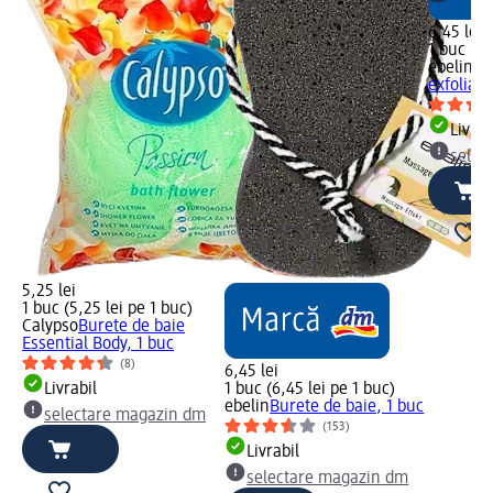
6,45 lei
1 buc (6,
ebelin
Mă
exfoliant
Livrab
selec
5,25 lei
1 buc (5,25 lei pe 1 buc)
Calypso
Burete de baie
Essential Body, 1 buc
(8)
6,45 lei
Livrabil
1 buc (6,45 lei pe 1 buc)
ebelin
Burete de baie, 1 buc
selectare magazin dm
(153)
Livrabil
selectare magazin dm