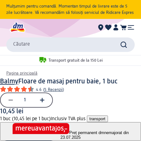
Mulțumim pentru comandă. Momentan timpul de livrare este de 5
zile lucrătoare. Vă recomandăm să folosiți serviciul de Ridicare Expres
Căutare
Transport gratuit de la 150 Lei
Pagina principală
Balmy
Floare de masaj pentru baie, 1 buc
4.6
(
5 Recenzii
)
10,45 lei
1 buc (10,45 lei pe 1 buc)
Inclusiv TVA plus
transport
Preț permanent dm
nemajorat din
23.07.2025