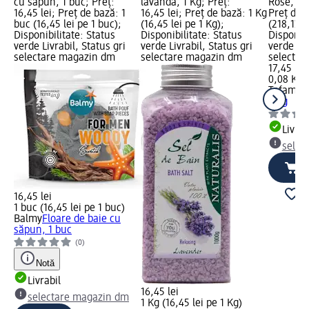
cu săpun, 1 buc; Preț:
lavandă, 1 Kg; Preț:
Rose, 80 
16,45 lei; Preț de bază: 1
16,45 lei; Preț de bază: 1 Kg
Preț de 
buc (16,45 lei pe 1 buc);
(16,45 lei pe 1 Kg);
(218,13 l
Disponibilitate: Status
Disponibilitate: Status
Disponibi
verde Livrabil, Status gri
verde Livrabil, Status gri
verde Liv
selectare magazin dm
selectare magazin dm
selectar
17,45 lei
0,08 Kg (
Tofamin
80 g
Livrab
selec
16,45 lei
1 buc (16,45 lei pe 1 buc)
Balmy
Floare de baie cu
săpun, 1 buc
(0)
Notă
Livrabil
16,45 lei
selectare magazin dm
1 Kg (16,45 lei pe 1 Kg)