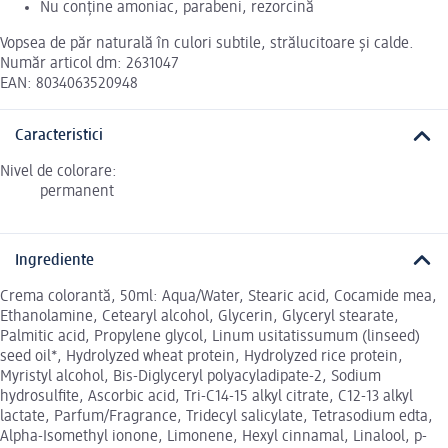
Nu conține amoniac, parabeni, rezorcină
Vopsea de păr naturală în culori subtile, strălucitoare și calde.
Număr articol dm: 2631047
EAN: 8034063520948
Caracteristici
Nivel de colorare:
permanent
Ingrediente
Crema colorantă, 50ml: Aqua/Water, Stearic acid, Cocamide mea,
Ethanolamine, Cetearyl alcohol, Glycerin, Glyceryl stearate,
Palmitic acid, Propylene glycol, Linum usitatissumum (linseed)
seed oil*, Hydrolyzed wheat protein, Hydrolyzed rice protein,
Myristyl alcohol, Bis-Diglyceryl polyacyladipate-2, Sodium
hydrosulfite, Ascorbic acid, Tri-C14-15 alkyl citrate, C12-13 alkyl
lactate, Parfum/Fragrance, Tridecyl salicylate, Tetrasodium edta,
Alpha-Isomethyl ionone, Limonene, Hexyl cinnamal, Linalool, p-