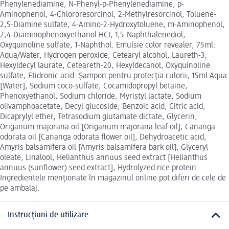
Phenylenediamine, N-Phenyl-p-Phenylenediamine, p-
Aminophenol, 4-Chlororesorcinol, 2-Methylresorcinol, Toluene-
2,5-Diamine sulfate, 4-Amino-2-Hydroxytoluene, m-Aminophenol,
2,4-Diaminophenoxyethanol HCI, 1,5-Naphthalenediol,
Oxyquinoline sulfate, 1-Naphthol. Emulsie color revealer, 75ml:
Aqua/Water, Hydrogen peroxide, Cetearyl alcohol, Laureth-3,
Hexyldecyl laurate, Ceteareth-20, Hexyldecanol, Oxyquinoline
sulfate, Etidronic acid. Șampon pentru protecția culorii, 15ml Aqua
[Water], Sodium coco-sulfate, Cocamidopropyl betaine,
Phenoxyethanol, Sodium chloride, Myristyl lactate, Sodium
olivamphoacetate, Decyl glucoside, Benzoic acid, Citric acid,
Dicaprylyl ether, Tetrasodium glutamate dictate, Glycerin,
Origanum majorana oil [Origanum majorana leaf oil], Cananga
odorata oil [Cananga odorata flower oil], Dehydroacetic acid,
Amyris balsamifera oil [Amyris balsamifera bark oil], Glyceryl
oleate, Linalool, Helianthus annuus seed extract [Helianthus
annuus (sunflower) seed extract], Hydrolyzed rice protein.
Ingredientele menționate în magazinul online pot diferi de cele de
pe ambalaj.
Instrucțiuni de utilizare