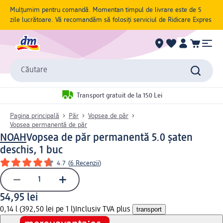
Mulțumim pentru comandă. Momentan timpul de livrare este de 5
zile lucrătoare. Vă recomandăm să folosiți serviciul de Ridicare Expres
Căutare
Transport gratuit de la 150 Lei
Pagina principală
Păr
Vopsea de păr
Vopsea permanentă de păr
NOAH
Vopsea de păr permanentă 5.0 șaten
deschis, 1 buc
4.7
(
6 Recenzii
)
54,95 lei
0,14 l (392,50 lei pe 1 l)
Inclusiv TVA plus
transport