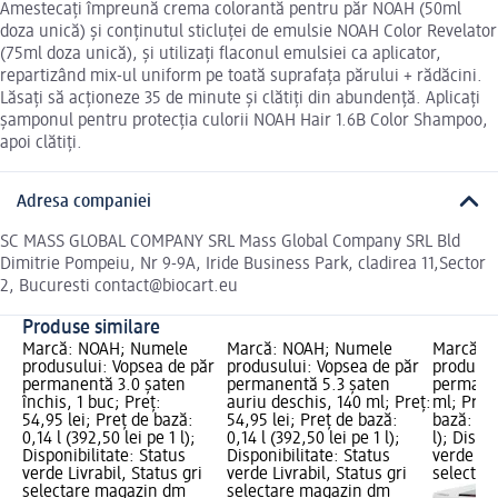
Amestecați împreună crema colorantă pentru păr NOAH (50ml
doza unică) și conținutul sticluței de emulsie NOAH Color Revelator
(75ml doza unică), și utilizați flaconul emulsiei ca aplicator,
repartizând mix-ul uniform pe toată suprafața părului + rădăcini.
Lăsați să acționeze 35 de minute și clătiți din abundență. Aplicați
șamponul pentru protecția culorii NOAH Hair 1.6B Color Shampoo,
apoi clătiți.
Adresa companiei
SC MASS GLOBAL COMPANY SRL Mass Global Company SRL Bld
Dimitrie Pompeiu, Nr 9-9A, Iride Business Park, cladirea 11,Sector
2, Bucuresti contact@biocart.eu
Produse similare
Marcă: NOAH; Numele
Marcă: NOAH; Numele
Marcă: 
produsului: Vopsea de păr
produsului: Vopsea de păr
produsul
permanentă 3.0 șaten
permanentă 5.3 șaten
permanen
închis, 1 buc; Preț:
auriu deschis, 140 ml; Preț:
ml; Preț:
54,95 lei; Preț de bază:
54,95 lei; Preț de bază:
bază: 0,1
0,14 l (392,50 lei pe 1 l);
0,14 l (392,50 lei pe 1 l);
l); Dispo
Disponibilitate: Status
Disponibilitate: Status
verde Liv
verde Livrabil, Status gri
verde Livrabil, Status gri
selectar
selectare magazin dm
selectare magazin dm