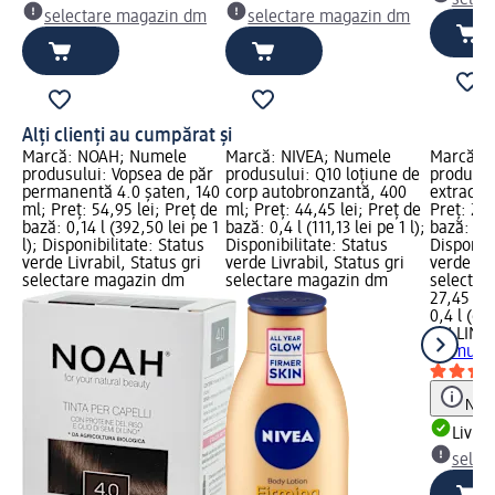
selectare magazin dm
selectare magazin dm
Alți clienți au cumpărat și
Marcă: NOAH; Numele
Marcă: NIVEA; Numele
Marcă: 
produsului: Vopsea de păr
produsului: Q10 loțiune de
produsul
permanentă 4.0 șaten, 140
corp autobronzantă, 400
extract 
ml; Preț: 54,95 lei; Preț de
ml; Preț: 44,45 lei; Preț de
Preț: 27,
bază: 0,14 l (392,50 lei pe 1
bază: 0,4 l (111,13 lei pe 1 l);
bază: 0,4 
l); Disponibilitate: Status
Disponibilitate: Status
Disponibi
verde Livrabil, Status gri
verde Livrabil, Status gri
verde Liv
selectare magazin dm
selectare magazin dm
selectar
27,45 lei
0,4 l (68,
ON LINE
de mușeț
Notă
Livrab
selec