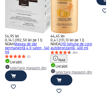
54,95 lei
44,45 lei
0,14 l (392,50 lei pe 1 l)
0,4 l (111,13 lei pe 1 l)
NOAH
Vopsea de păr
NIVEA
Q10 loțiune de corp
permanentă 4.0 șaten, 140
autobronzantă, 400 ml
ml
(84)
(2)
Notă
Livrabil
Livrabil
selectare magazin dm
selectare magazin dm