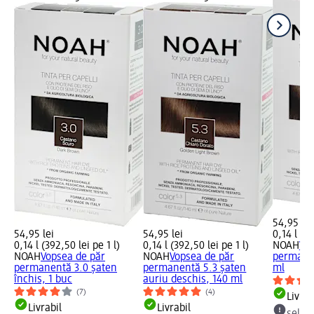
54,95 lei
54,95 lei
54,95 lei
0,14 l (39
0,14 l (392,50 lei pe 1 l)
0,14 l (392,50 lei pe 1 l)
NOAH
Vop
NOAH
Vopsea de păr
NOAH
Vopsea de păr
permanen
permanentă 3.0 șaten
permanentă 5.3 șaten
ml
închis, 1 buc
auriu deschis, 140 ml
(7)
(4)
Livrab
Livrabil
Livrabil
selec