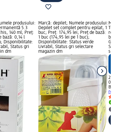
umele produsului:
Marcă: depilet; Numele produsului:
Marcă: Bale
ermanentă 5.3
Depilet set complet pentru epilat, 1
Tonic pentru
his, 140 ml; Preț:
buc; Preț: 174,95 lei; Preț de bază:
rozmarin; Pr
e bază: 0,14 l
1 buc (174,95 lei pe 1 buc);
bază: 0,15 l 
); Disponibilitate:
Disponibilitate: Status verde
Grafică Mar
abil, Status gri
Livrabil, Status gri selectare
Status verde
zin dm
magazin dm
selectare 
22,95 lei
0,15 l (153,0
Balea
Tonic 
rozmarin
Livrabil
selectar