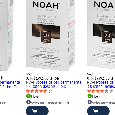
54,95 lei
54,95 lei
 l)
0,14 l (392,50 lei pe 1 l)
0,14 l (392,50 lei
 permanentă
NOAH
Vopsea de păr permanentă
NOAH
Vopsea de
his, 140 ml
5.0 șaten deschis, 1 buc
3.0 șaten închis
(6)
(7)
Livrabil
Livrabil
n dm
selectare magazin dm
selectare ma