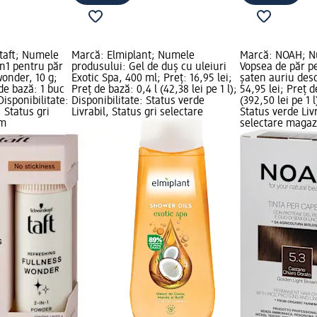
taft; Numele
Marcă: Elmiplant; Numele
Marcă: NOAH; N
n1 pentru păr
produsului: Gel de duș cu uleiuri
Vopsea de păr p
wonder, 10 g;
Exotic Spa, 400 ml; Preț: 16,95 lei;
șaten auriu desc
 de bază: 1 buc
Preț de bază: 0,4 l (42,38 lei pe 1 l);
54,95 lei; Preț d
Disponibilitate:
Disponibilitate: Status verde
(392,50 lei pe 1 l
, Status gri
Livrabil, Status gri selectare
Status verde Livr
dm
selectare maga