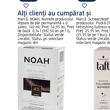
Alți clienți au cumpărat și
Marcă: NOAH; Numele produsului:
Marcă: Schwarzkopf 
Vopsea de păr permanentă 4.0
produsului: Pudră 2î
șaten, 140 ml; Preț: 54,95 lei; Preț
refreshing fullness 
de bază: 0,14 l (392,50 lei pe 1 l);
Preț: 25,95 lei; Preț
Disponibilitate: Status verde
(25,95 lei pe 1 buc); 
Livrabil, Status gri selectare
Status verde Livrabil
magazin dm
selectare magazin 