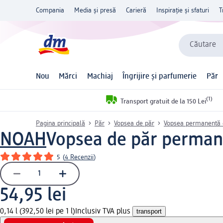
Compania
Media și presă
Carieră
Inspirație și sfaturi
T
Căutare
Nou
Mărci
Machiaj
Îngrijire și parfumerie
Păr
(1)
Transport gratuit de la 150 Lei
Pagina principală
Păr
Vopsea de păr
Vopsea permanentă 
NOAH
Vopsea de păr permane
5
(
4 Recenzii
)
54,95 lei
0,14 l (392,50 lei pe 1 l)
Inclusiv TVA plus
transport