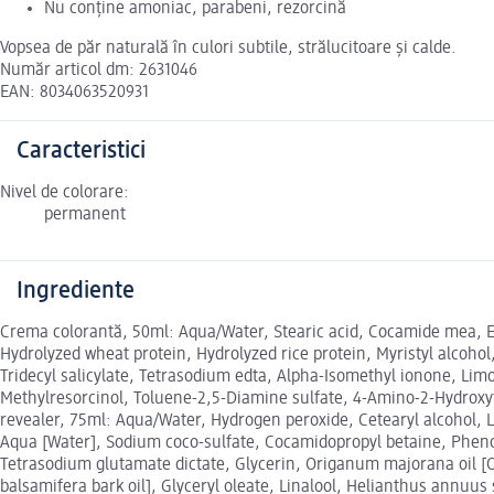
Nu conține amoniac, parabeni, rezorcină
Vopsea de păr naturală în culori subtile, strălucitoare și calde.
Număr articol dm: 2631046
EAN: 8034063520931
Caracteristici
Nivel de colorare:
permanent
Ingrediente
Crema colorantă, 50ml: Aqua/Water, Stearic acid, Cocamide mea, Eth
Hydrolyzed wheat protein, Hydrolyzed rice protein, Myristyl alcohol,
Tridecyl salicylate, Tetrasodium edta, Alpha-Isomethyl ionone, L
Methylresorcinol, Toluene-2,5-Diamine sulfate, 4-Amino-2-Hydroxy
revealer, 75ml: Aqua/Water, Hydrogen peroxide, Cetearyl alcohol, L
Aqua [Water], Sodium coco-sulfate, Cocamidopropyl betaine, Phenoxy
Tetrasodium glutamate dictate, Glycerin, Origanum majorana oil [O
balsamifera bark oil], Glyceryl oleate, Linalool, Helianthus annuu