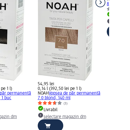
8.0 blond d
Livrabil
selectar
54,95 lei
 pe 1 l)
0,14 l (392,50 lei pe 1 l)
 păr permanentă
NOAH
Vopsea de păr permanentă
, 1 buc
7.0 blond, 140 ml
(3)
Livrabil
gazin dm
selectare magazin dm