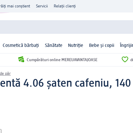
răiți mai conștient
Servicii
Relații clienți
Cosmetică bărbați
Sănătate
Nutriție
Bebe și copii
Îngrij
Cumpărături online MEREUAVANTAJOASE
d
de păr
ntă 4.06 șaten cafeniu, 140