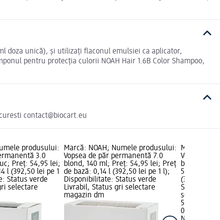
oza unică), și utilizați flaconul emulsiei ca aplicator,
șamponul pentru protecția culorii NOAH Hair 1.6B Color Shampoo,
curesti contact@biocart.eu
umele produsului:
Marcă: NOAH; Numele produsului:
Marcă: NOA
ermanentă 3.0
Vopsea de păr permanentă 7.0
Vopsea de p
uc; Preț: 54,95 lei;
blond, 140 ml; Preț: 54,95 lei; Preț
blond deschi
4 l (392,50 lei pe 1
de bază: 0,14 l (392,50 lei pe 1 l);
54,95 lei; P
te: Status verde
Disponibilitate: Status verde
(392,50 lei p
gri selectare
Livrabil, Status gri selectare
Status verde
magazin dm
selectare 
54,95 lei
0,14 l (392,5
NOAH
Vopse