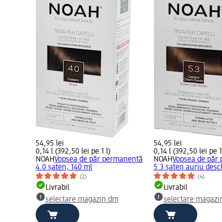
54,95 lei
54,95 lei
0,14 l (392,50 lei pe 1 l)
0,14 l (392,50 lei pe 1
NOAH
Vopsea de păr permanentă
NOAH
Vopsea de păr
4.0 șaten, 140 ml
5.3 șaten auriu desc
(2)
(4)
Livrabil
Livrabil
selectare magazin dm
selectare magazi