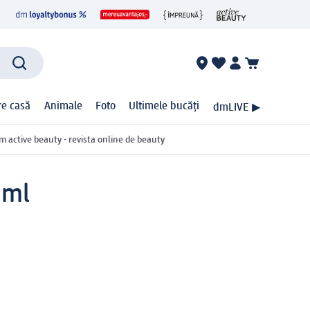
ire casă
Animale
Foto
Ultimele bucăți
dmLIVE ▶
m active beauty - revista online de beauty
 ml