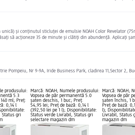
că) și conținutul sticluței de emulsie NOAH Color Revelator (75ml d
ăsați să acționeze 35 de minute și clătiți din abundență. Aplicați 
 Pompeiu, Nr 9-9A, Iride Business Park, cladirea 11,Sector 2, Bu
e produsului:
Marcă: NOAH; Numele produsului:
Marcă: NOAH; N
nentă 5.3
Vopsea de păr permanentă 5.0
Vopsea de păr p
 140 ml; Preț:
șaten deschis, 1 buc; Preț:
șaten închis, 1 b
ă: 0,14 l
54,95 lei; Preț de bază: 0,14 l
Preț de bază: 0,1
isponibilitate:
(392,50 lei pe 1 l); Disponibilitate:
l); Disponibilita
, Status gri
Status verde Livrabil, Status gri
Livrabil, Status 
dm
selectare magazin dm
magazin dm