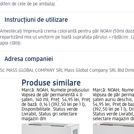
diferi de cele de pe ambalaj.
Instrucțiuni de utilizare
Amestecați împreună crema colorantă pentru păr NOAH (50ml doza uni
repartizând mix-ul uniform pe toată suprafața părului + rădăcini. L
apoi clătiți.
Adresa companiei
SC MASS GLOBAL COMPANY SRL Mass Global Company SRL Bld Dimitrie
Produse similare
Marcă: NOAH; Numele produsului:
Marcă: NOAH; Numel
Vopsea de păr permanentă 4.0
Vopsea de păr perma
șaten, 140 ml; Preț: 54,95 lei; Preț
șaten auriu deschis,
de bază: 0,14 l (392,50 lei pe 1 l);
54,95 lei; Preț de baz
Disponibilitate: Status verde
(392,50 lei pe 1 l); D
Livrabil, Status gri selectare
Status verde Livrabil
magazin dm
selectare magazin 