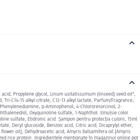
 acid, Propylene glycol, Linum usitatissumum (linseed) seed oil*,
, Tri-C14-15 alkyl citrate, C12-13 alkyl lactate, Parfum/Fragrance,
p-Phenylenediamine, p-Aminophenol, 4-Chlororesorcinol, 2-
halenediol, Oxyquinoline sulfate, 1-Naphthol. Emulsie color
ine sulfate, Etidronic acid. Șampon pentru protecția culorii, 15ml
e, Decyl glucoside, Benzoic acid, Citric acid, Dicaprylyl ether,
lower oil], Dehydroacetic acid, Amyris balsamifera oil [Amyris
yzed rice protein. Ingredientele menționate în magazinul online pot