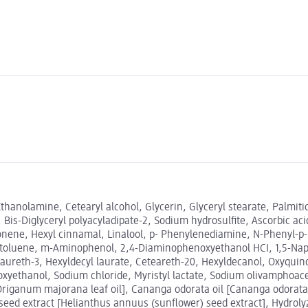
anolamine, Cetearyl alcohol, Glycerin, Glyceryl stearate, Palmitic
 Bis-Diglyceryl polyacyladipate-2, Sodium hydrosulfite, Ascorbic acid
imonene, Hexyl cinnamal, Linalool, p- Phenylenediamine, N-Phenyl-
toluene, m-Aminophenol, 2,4-Diaminophenoxyethanol HCI, 1,5-Napht
aureth-3, Hexyldecyl laurate, Ceteareth-20, Hexyldecanol, Oxyquinol
ethanol, Sodium chloride, Myristyl lactate, Sodium olivamphoacetat
riganum majorana leaf oil], Cananga odorata oil [Cananga odorata f
s seed extract [Helianthus annuus (sunflower) seed extract], Hydrol