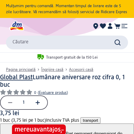
Mulțumim pentru comandă. Momentan timpul de livrare este de 5
zile lucrătoare. Vă recomandăm să folosiți serviciul de Ridicare Expres
Căutare
Transport gratuit de la 150 Lei
Pagina principală
Îngrijire casă
Accesorii casă
Global Plast
Lumânare aniversare roz cifra 0, 1
buc
0
(
Evaluare produs
)
3,75 lei
1 buc (3,75 lei pe 1 buc)
Inclusiv TVA plus
transport
Preț permanent dm
nemajorat din