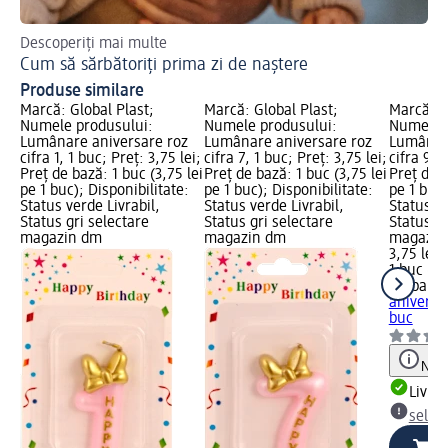
Descoperiți mai multe
Ide
Cum să sărbătoriți prima zi de naștere
De
Produse similare
Marcă: Global Plast;
Marcă: Global Plast;
Marcă: G
Numele produsului:
Numele produsului:
Numele p
Lumânare aniversare roz
Lumânare aniversare roz
Lumânare
cifra 1, 1 buc; Preț: 3,75 lei;
cifra 7, 1 buc; Preț: 3,75 lei;
cifra 9, 
Preț de bază: 1 buc (3,75 lei
Preț de bază: 1 buc (3,75 lei
Preț de b
pe 1 buc); Disponibilitate:
pe 1 buc); Disponibilitate:
pe 1 buc)
Status verde Livrabil,
Status verde Livrabil,
Status ve
Status gri selectare
Status gri selectare
Status gr
magazin dm
magazin dm
magazin
3,75 lei
1 buc (3,
Global Pl
aniversar
buc
Notă
Livrab
selec