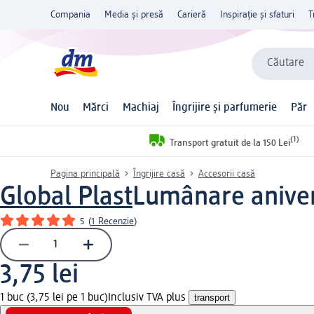
Compania
Media și presă
Carieră
Inspirație și sfaturi
T
Căutare
Nou
Mărci
Machiaj
Îngrijire și parfumerie
Păr
(1)
Transport gratuit de la 150 Lei
Pagina principală
Îngrijire casă
Accesorii casă
Global Plast
Lumânare anivers
5
(
1 Recenzie
)
3,75 lei
1 buc (3,75 lei pe 1 buc)
Inclusiv TVA plus
transport