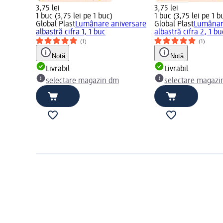
3,75 lei
3,75 lei
1 buc (3,75 lei pe 1 buc)
1 buc (3,75 lei pe 1 b
Global Plast
Lumânare aniversare
Global Plast
Lumânar
albastră cifra 1, 1 buc
albastră cifra 2, 1 bu
(1)
(1)
Notă
Notă
Livrabil
Livrabil
selectare magazin dm
selectare magazi