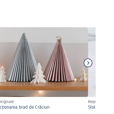
originale
Rețeta și sfatur
cționarea brad de Crăciun
Stollen, coz