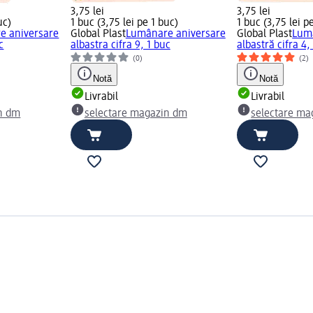
3,75 lei
3,75 lei
uc)
1 buc (3,75 lei pe 1 buc)
1 buc (3,75 lei p
e aniversare
Global Plast
Lumânare aniversare
Global Plast
Lum
c
albastra cifra 9, 1 buc
albastră cifra 4,
(0)
(2)
Notă
Notă
Livrabil
Livrabil
n dm
selectare magazin dm
selectare ma