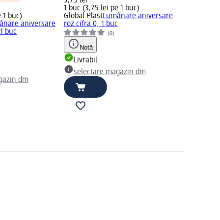
3,75 lei
1 buc (3,75 lei pe 1 buc)
e 1 buc)
Global Plast
Lumânare aniversare
ânare aniversare
roz cifra 0, 1 buc
 1 buc
(0)
Notă
Livrabil
selectare magazin dm
gazin dm