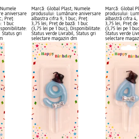
; Numele
Marcă: Global Plast; Numele
Marcă: Global P
e aniversare
produsului: Lumânare aniversare
produsului: Lum
c; Preț:
albastra cifra 9, 1 buc; Preț:
albastră cifra 4,
ă: 1 buc
3,75 lei; Preț de bază: 1 buc
3,75 lei; Preț de
isponibilitate:
(3,75 lei pe 1 buc); Disponibilitate:
(3,75 lei pe 1 bu
, Status gri
Status verde Livrabil, Status gri
Status verde Livr
dm
selectare magazin dm
selectare maga