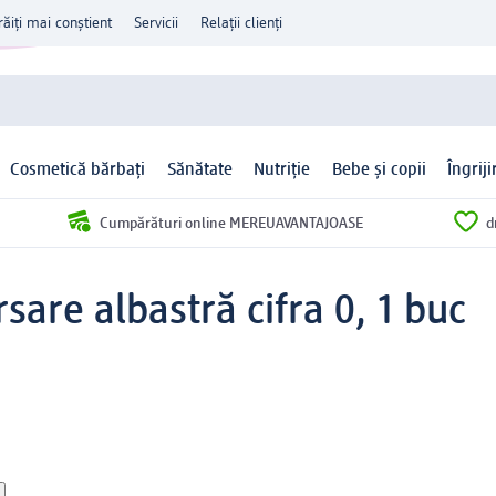
răiți mai conștient
Servicii
Relații clienți
Cosmetică bărbați
Sănătate
Nutriție
Bebe și copii
Îngrij
Cumpărături online MEREUAVANTAJOASE
d
are albastră cifra 0, 1 buc