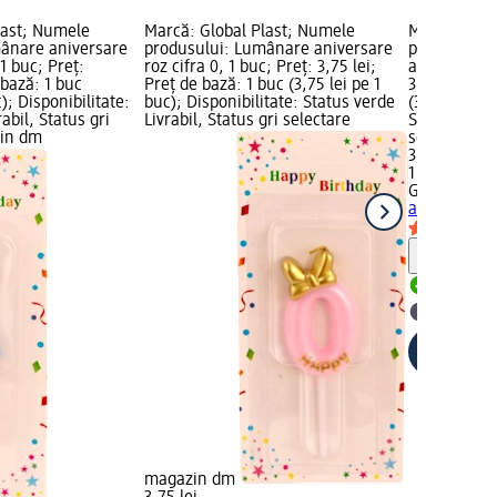
last; Numele
Marcă: Global Plast; Numele
Marcă: Glob
ânare aniversare
produsului: Lumânare aniversare
produsului:
 1 buc; Preț:
roz cifra 0, 1 buc; Preț: 3,75 lei;
albastră cif
 bază: 1 buc
Preț de bază: 1 buc (3,75 lei pe 1
3,75 lei; Pr
c); Disponibilitate:
buc); Disponibilitate: Status verde
(3,75 lei pe 
abil, Status gri
Livrabil, Status gri selectare
Status verde
zin dm
selectare 
3,75 lei
1 buc (3,75 
Global Plast
albastră cif
Notă
Livrabil
selectar
magazin dm