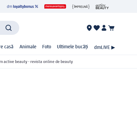
ire casă
Animale
Foto
Ultimele bucăți
dmLIVE ▶
m active beauty - revista online de beauty