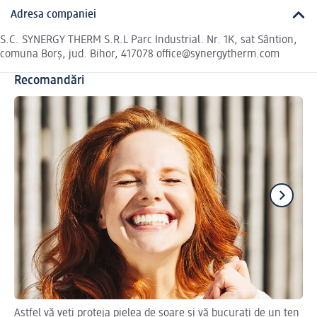
Adresa companiei
S.C. SYNERGY THERM S.R.L Parc Industrial. Nr. 1K, sat Sântion,
comuna Borș, jud. Bihor, 417078 office@synergytherm.com
Recomandări
Astfel vă veți proteja pielea de soare și vă bucurați de un ten
Af