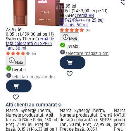
72,95 lei
0,05 l (1.459,00 lei pe 1 l)
MISSHA
Cremă BB
SPF42/PA+++ nr.25 bej
deschis, 50 ml
72,95 lei
(4)
0,05 l (1.459,00 lei pe 1 l)
Synergy Therm
Cremă de
Notă
față colorantă cu SPF25
Livrabil
Tan, 50 ml
selectare magazin dm
(4)
Notă
Livrabil
selectare magazin dm
Alți clienți au cumpărat și
Marcă: Synergy Therm;
Marcă: Synergy Therm;
Marcă: 
Numele produsului: Apă
Numele produsului: Cremă
NATURAL
termală Băile Felix, 150 ml;
de față colorantă cu SPF25
produsul
Preț: 21,95 lei; Preț de
Tan, 50 ml; Preț: 72,95 lei;
pentru z
bază: 0,15 l (146,33 lei pe 1
Preț de bază: 0,05 l
Preț: 12,