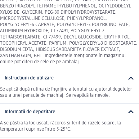
BENZOTRIAZOLYL TETRAMETHYLBUTYLPHENOL, OCTYLDODECYL
XYLOSIDE, GLYCERIN, PEG-30 DIPOLYHYDROXYSTEARATE,
MICROCRYSTALLINE CELLULOSE, PHENYLPROPANOL,
POLYGLYCERYL-4 CAPRATE, POLYGLYCERYL-3 POLYRICINOLEATE,
ALUMINUM HYDROXIDE, CI 77491, POLYGLYCERYL-2
TETRAISOSTEARATE, CI 77499, DECYL GLUCOSIDE, ERYTHRITOL,
TOCOPHERYL ACETATE, PARFUM, POLYGLYCERYL-3 DIISOSTEARATE,
DISODIUM EDTA, HIBISCUS SABDARIFFA FLOWER EXTRACT,
XANTHAN GUM, BHT. Ingredientele menționate în magazinul
online pot diferi de cele de pe ambalaj.
Instrucțiuni de utilizare
Se aplică după rutina de îngrijire a tenului cu ajutorul degetelor
sau a unei pensule de machiaj. Se reaplică la nevoie.
Informații de depozitare
A se păstra la loc uscat, răcoros și ferit de razele solare, la
temperaturi cuprinse între 5-25°C.