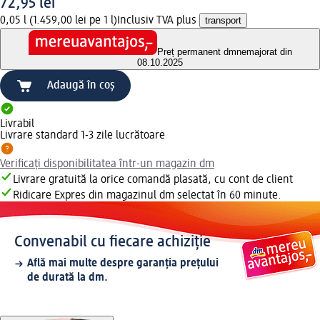
72,95 lei
0,05 l (1.459,00 lei pe 1 l)
Inclusiv TVA plus
transport
Preț permanent dm
nemajorat din
08.10.2025
Adaugă în coș
Livrabil
Livrare standard 1-3 zile lucrătoare
Verificați disponibilitatea într-un magazin dm
Livrare gratuită la orice comandă plasată, cu cont de client
Ridicare Expres din magazinul dm selectat în 60 minute.
Convenabil cu fiecare achiziție
Află mai multe despre garanția prețului
de durată la dm.