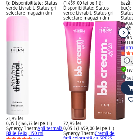
l); Disponibilitate: Status
(1.459,00 lei pe 1 l);
bază: 1 b
verde Livrabil, Status gri
Disponibilitate: Status
buc); Dis
selectare magazin dm
verde Livrabil, Status gri
Status ve
selectare magazin dm
Status gr
magazin
12,45 lei
1 buc (12
GARNIER
NATURA
pentru z
Notă
Livrab
selec
21,95 lei
0,15 l (146,33 lei pe 1 l)
72,95 lei
Synergy Therm
Apă termală
0,05 l (1.459,00 lei pe 1 l)
Băile Felix, 150 ml
Synergy Therm
Cremă de
față colorantă cu SPF25