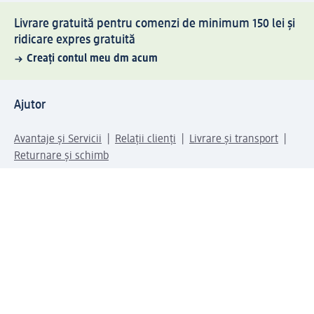
Livrare gratuită pentru comenzi de minimum 150 lei și
ridicare expres gratuită
Creați contul meu dm acum
Ajutor
Avantaje și Servicii
Relații clienți
Livrare și transport
Returnare și schimb
Compania dm
Compania
Responsabilitate
Carieră
Presă
Structura corporativă
Universul produselor dm
Lumea dm