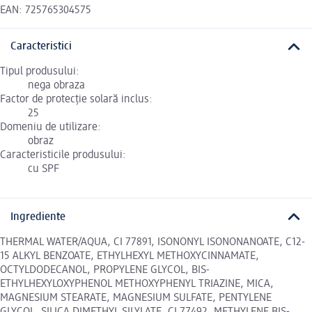
EAN: 725765304575
Caracteristici
Tipul produsului:
nega obraza
Factor de protecție solară inclus:
25
Domeniu de utilizare:
obraz
Caracteristicile produsului:
cu SPF
Ingrediente
THERMAL WATER/AQUA, CI 77891, ISONONYL ISONONANOATE, C12-
15 ALKYL BENZOATE, ETHYLHEXYL METHOXYCINNAMATE,
OCTYLDODECANOL, PROPYLENE GLYCOL, BIS-
ETHYLHEXYLOXYPHENOL METHOXYPHENYL TRIAZINE, MICA,
MAGNESIUM STEARATE, MAGNESIUM SULFATE, PENTYLENE
GLYCOL, SILICA DIMETHYL SILYLATE, CI 77492, METHYLENE BIS-