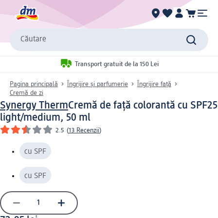
Căutare
Transport gratuit de la 150 Lei
Pagina principală
Îngrijire și parfumerie
Îngrijire față
Cremă de zi
Synergy Therm
Cremă de față colorantă cu SPF25
light/medium, 50 ml
2.5
(
13 Recenzii
)
cu SPF
cu SPF