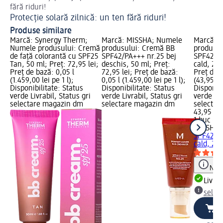
fără riduri!
Cr
Protecție solară zilnică: un ten fără riduri!
Produse similare
Marcă: Synergy Therm;
Marcă: MISSHA; Numele
Marcă: 
Numele produsului: Cremă
produsului: Cremă BB
produsul
de față colorantă cu SPF25
SPF42/PA+++ nr.25 bej
SPF42/PA
Tan, 50 ml; Preț: 72,95 lei;
deschis, 50 ml; Preț:
cald, 20 
Preț de bază: 0,05 l
72,95 lei; Preț de bază:
Preț de 
(1.459,00 lei pe 1 l);
0,05 l (1.459,00 lei pe 1 l);
(43,95 le
Disponibilitate: Status
Disponibilitate: Status
Disponibi
verde Livrabil, Status gri
verde Livrabil, Status gri
verde Liv
selectare magazin dm
selectare magazin dm
selectar
43,95 lei
1 buc (43
MISSHA
C
SPF42/PA
cald, 20
Notă
Livrab
selec