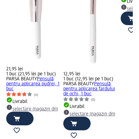
Livrab
selec
21,95 lei
1 buc (21,95 lei pe 1 buc)
12,95 lei
PARSA BEAUTY
Pensulă
1 buc (12,95 lei pe 1 buc)
pentru aplicarea pudrei, 1
PARSA BEAUTY
Pensulă
buc
pentru aplicarea fardului
de ochi, 1 buc
(4)
(0)
Livrabil
Livrabil
selectare magazin dm
selectare magazin dm