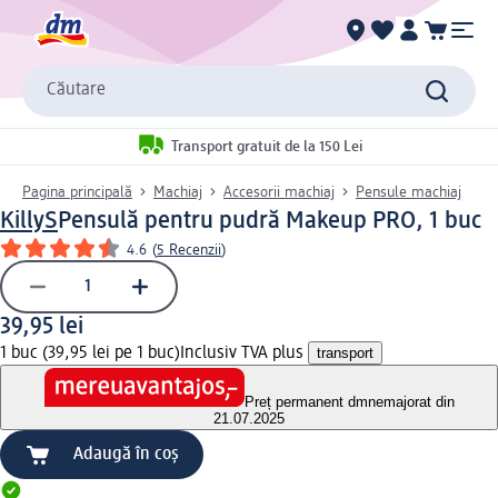
Căutare
Transport gratuit de la 150 Lei
Pagina principală
Machiaj
Accesorii machiaj
Pensule machiaj
KillyS
Pensulă pentru pudră Makeup PRO, 1 buc
4.6
(
5 Recenzii
)
39,95 lei
1 buc (39,95 lei pe 1 buc)
Inclusiv TVA plus
transport
Preț permanent dm
nemajorat din
21.07.2025
Adaugă în coș