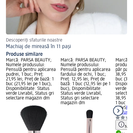
Descoperiți sfaturile noastre
Ha
Machiaj de mireasă în 11 pași
Ma
Produse similare
Marcă: PARSA BEAUTY;
Marcă: PARSA BEAUTY;
Marcă: K
Numele produsului:
Numele produsului:
produsul
Pensulă pentru aplicarea
Pensulă pentru aplicarea
păr parf
pudrei, 1 buc; Preț:
fardului de ochi, 1 buc;
38,95 lei
21,95 lei; Preț de bază: 1
Preț: 12,95 lei; Preț de
buc (38,9
buc (21,95 lei pe 1 buc);
bază: 1 buc (12,95 lei pe 1
Disponibi
Disponibilitate: Status
buc); Disponibilitate:
verde Liv
verde Livrabil, Status gri
Status verde Livrabil,
selectar
selectare magazin dm
Status gri selectare
38,95 lei
magazin dm
1 buc (38
KillyS
Per
parfumat
Notă