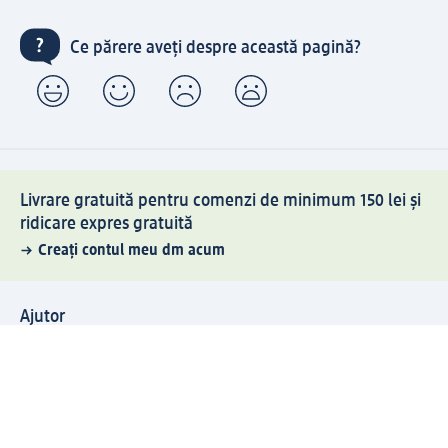
Ce părere aveți despre această pagină?
Livrare gratuită pentru comenzi de minimum 150 lei și
ridicare expres gratuită
Creați contul meu dm acum
Ajutor
Avantaje și Servicii
Relații clienți
Livrare și transport
Returnare și schimb
Compania dm