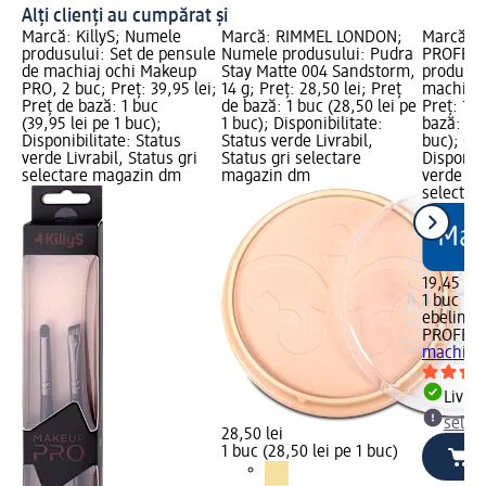
Alți clienți au cumpărat și
Marcă: KillyS; Numele
Marcă: RIMMEL LONDON;
Marcă: e
produsului: Set de pensule
Numele produsului: Pudra
PROFESS
de machiaj ochi Makeup
Stay Matte 004 Sandstorm,
produsul
PRO, 2 buc; Preț: 39,95 lei;
14 g; Preț: 28,50 lei; Preț
machiaj 
Preț de bază: 1 buc
de bază: 1 buc (28,50 lei pe
Preț: 19,
(39,95 lei pe 1 buc);
1 buc); Disponibilitate:
bază: 1 b
Disponibilitate: Status
Status verde Livrabil,
buc); Gr
verde Livrabil, Status gri
Status gri selectare
Disponibi
selectare magazin dm
magazin dm
verde Liv
selectar
19,45 lei
1 buc (19
ebelin
PROFESS
machiaj 
Livrab
selec
28,50 lei
1 buc (28,50 lei pe 1 buc)