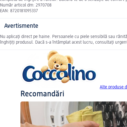
Număr articol dm: 2970708
EAN: 8720181095337
Avertismente
Nu aplicați direct pe haine. Persoanele cu piele sensibilă sau rănit
înghiţiţi produsul. Dacă s-a întâmplat acest lucru, consultaţi urgen
Alte produse d
Recomandări