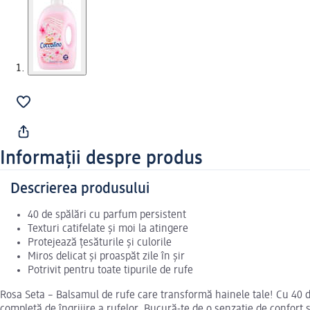
Informații despre produs
Descrierea produsului
40 de spălări cu parfum persistent
Texturi catifelate și moi la atingere
Protejează țesăturile și culorile
Miros delicat și proaspăt zile în șir
Potrivit pentru toate tipurile de rufe
Rosa Seta – Balsamul de rufe care transformă hainele tale! Cu 40 de
completă de îngrijire a rufelor. Bucură-te de o senzație de confort și