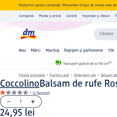
Mulțumim pentru comandă. Momentan timpul de livrare este de 5 
Compania
Media și presă
Carieră
Inspirație și sfaturi
T
Căutare
Nou
Mărci
Machiaj
Îngrijire și parfumerie
Păr
(1)
Transport gratuit de la 150 Lei
Pagina principală
Îngrijire casă
Detergent rufe
Balsam de
Coccolino
Balsam de rufe Rosa
1
(
2 Recenzii
)
24,95 lei