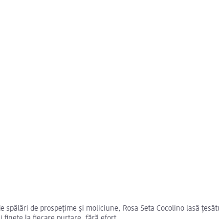
 spălări de prospețime și moliciune, Rosa Seta Cocolino lasă țesătur
 finețe la fiecare purtare, fără efort.