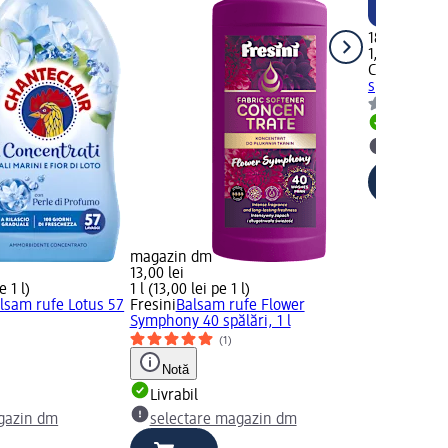
18,45 lei
1,403 l (13,15
Coccolino
Ba
spălări, 1,40
Livrabil
selectar
magazin dm
13,00 lei
e 1 l)
1 l (13,00 lei pe 1 l)
lsam rufe Lotus 57
Fresini
Balsam rufe Flower
Symphony 40 spălări, 1 l
(1)
Notă
Livrabil
gazin dm
selectare magazin dm