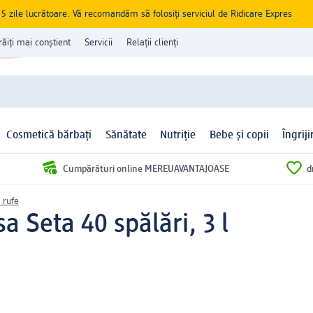
zile lucrătoare. Vă recomandăm să folosiți serviciul de Ridicare Expres
răiți mai conștient
Servicii
Relații clienți
Cosmetică bărbați
Sănătate
Nutriție
Bebe și copii
Îngrij
Cumpărături online MEREUAVANTAJOASE
d
 rufe
 Seta 40 spălări, 3 l