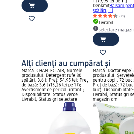
1 l (9,95 lei pe 1 l)
Denkmit
Balsam pent
spălări, 1 l
(21)
Livrabil
selectare magazi
Alți clienți au cumpărat și
Marcă: CHANTECLAIR; Numele
Marcă: Doctor wipe
produsului: Detergent rufe 80
produsului: Şerveţe
spălări, 3,6 l; Preț: 54,95 lei; Preț
pentru copii, 72 buc;
de bază: 3,6 l (15,26 lei pe 1 l);
Preț de bază: 72 buc 
Avertisment de pericol: iritant.;
buc); Disponibilitate
Disponibilitate: Status verde
Livrabil, Status gri s
Livrabil, Status gri selectare
magazin dm