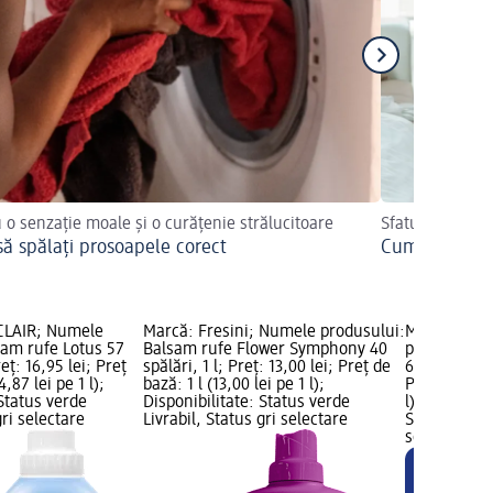
 o senzație moale și o curățenie strălucitoare
Sfaturi practic
ă spălați prosoapele corect
Cum să călcaț
CLAIR; Numele
Marcă: Fresini; Numele produsului:
Marcă: Coc
sam rufe Lotus 57
Balsam rufe Flower Symphony 40
produsului:
reț: 16,95 lei; Preț
spălări, 1 l; Preț: 13,00 lei; Preț de
61 spălări, 1
4,87 lei pe 1 l);
bază: 1 l (13,00 lei pe 1 l);
Preț de bază:
 Status verde
Disponibilitate: Status verde
l); Grafică 
gri selectare
Livrabil, Status gri selectare
Status verde
selectare 