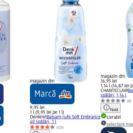
magazin dm
magazin dm
16,95 lei
1,14 l (14,87 lei p
CHANTECLAIR
Ba
spălări, 1,14 l
(0)
9,95 lei
Notă
1 l (9,95 lei pe 1 l)
Denkmit
Balsam rufe Soft Embrance
Livrabil
40 spălări, 1 l
selectare ma
(121)