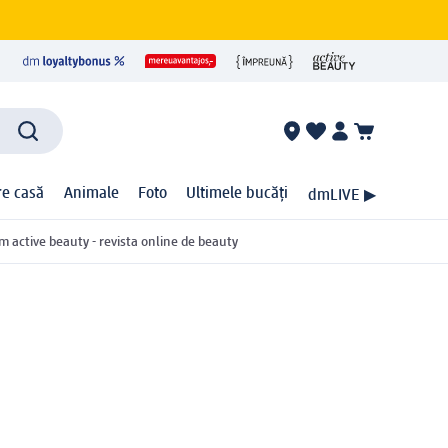
ire casă
Animale
Foto
Ultimele bucăți
dmLIVE ▶
m active beauty - revista online de beauty