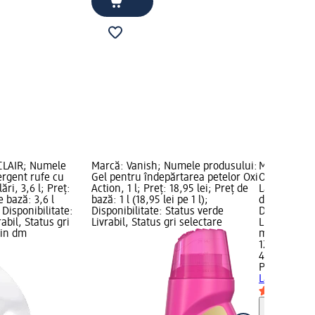
CLAIR; Numele
Marcă: Vanish; Numele produsului:
Marcă: PEA
ergent rufe cu
Gel pentru îndepărtarea petelor Oxi
Odorizant va
ări, 3,6 l; Preț:
Action, 1 l; Preț: 18,95 lei; Preț de
Lavanda, 4 b
e bază: 3,6 l
bază: 1 l (18,95 lei pe 1 l);
de bază: 4 b
; Disponibilitate:
Disponibilitate: Status verde
Disponibilit
abil, Status gri
Livrabil, Status gri selectare
Livrabil, St
zin dm
magazin d
12,95 lei
4 buc (3,24 
PEAK
Odoriz
Lavanda, 4 
Notă