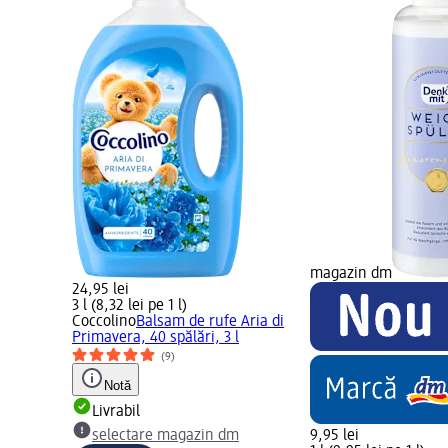
magazin dm
24,95 lei
3 l (8,32 lei pe 1 l)
Coccolino
Balsam de rufe Aria di
Primavera, 40 spălări, 3 l
(9)
Notă
Livrabil
selectare magazin dm
9,95 lei