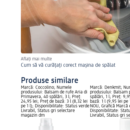
Aflați mai multe
Cum să vă curățați corect mașina de spălat
Produse similare
Marcă: Coccolino; Numele
Marcă: Denkmit; Nu
produsului: Balsam de rufe Aria di
produsului: Balsam 
Primavera, 40 spălări, 3 l; Preț:
spălări, 1 l; Preț: 9,9
24,95 lei; Preț de bază: 3 l (8,32 lei
bază: 1 l (9,95 lei pe 
pe 1 l); Disponibilitate: Status verde
NOU, Grafică Marcă
Livrabil, Status gri selectare
Disponibilitate: Stat
magazin dm
Livrabil, Status gri s