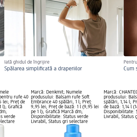
Iată ghidul de îngrijire
Pentru
Spălarea simplificată a draperiilor
Cum s
mele
Marcă: Denkmit; Numele
Marcă: CHANTE
pentru rufe 40
produsului: Balsam rufe Soft
produsului: Bal
5 lei; Preț de
Embrance 40 spălări, 1 l; Preț:
spălări, 1,14 l; P
1 l); Grafică
9,95 lei; Preț de bază: 1 l (9,95 lei
de bază: 1,14 l (1
 dm;
pe 1 l); Grafică Marcă dm;
Disponibilitate:
us verde
Disponibilitate: Status verde
Livrabil, Status 
electare
Livrabil, Status gri selectare