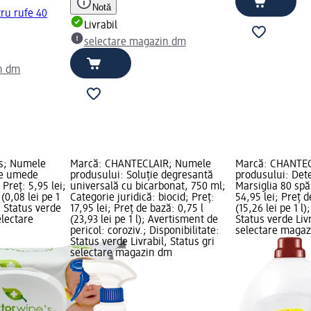
Notă
ru rufe 40
Livrabil
selectare magazin dm
n dm
`s; Numele
Marcă: CHANTECLAIR; Numele
Marcă: CHANTE
le umede
produsului: Soluție degresantă
produsului: Det
 Preț: 5,95 lei;
universală cu bicarbonat, 750 ml;
Marsiglia 80 spăl
(0,08 lei pe 1
Categorie juridică: biocid; Preț:
54,95 lei; Preț d
: Status verde
17,95 lei; Preț de bază: 0,75 l
(15,26 lei pe 1 l)
electare
(23,93 lei pe 1 l); Avertisment de
Status verde Livr
pericol: coroziv.; Disponibilitate:
selectare maga
Status verde Livrabil, Status gri
selectare magazin dm