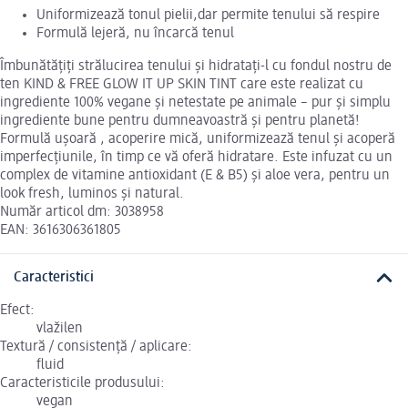
Uniformizează tonul pielii,dar permite tenului să respire
Formulă lejeră, nu încarcă tenul
Îmbunătățiți strălucirea tenului și hidratați-l cu fondul nostru de
ten KIND & FREE GLOW IT UP SKIN TINT care este realizat cu
ingrediente 100% vegane și netestate pe animale – pur și simplu
ingrediente bune pentru dumneavoastră și pentru planetă!
Formulă ușoară , acoperire mică, uniformizează tenul și acoperă
imperfecțiunile, în timp ce vă oferă hidratare. Este infuzat cu un
complex de vitamine antioxidant (E & B5) și aloe vera, pentru un
look fresh, luminos și natural.
Număr articol dm: 3038958
EAN: 3616306361805
Caracteristici
Efect:
vlažilen
Textură / consistență / aplicare:
fluid
Caracteristicile produsului:
vegan