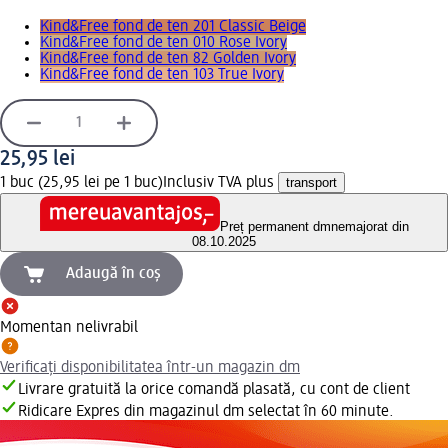
Kind&Free fond de ten 201 Classic Beige
Kind&Free fond de ten 010 Rose Ivory
Kind&Free fond de ten 82 Golden Ivory
Kind&Free fond de ten 103 True Ivory
25,95 lei
1 buc (25,95 lei pe 1 buc)
Inclusiv TVA plus
transport
Preț permanent dm
nemajorat din
08.10.2025
Adaugă în coș
Momentan nelivrabil
Verificați disponibilitatea într-un magazin dm
Livrare gratuită la orice comandă plasată, cu cont de client
Ridicare Expres din magazinul dm selectat în 60 minute.