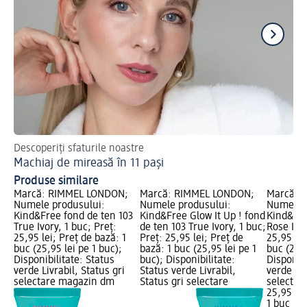
Descoperiți sfaturile noastre
Cu
Machiaj de mireasă în 11 pași
Ma
Produse similare
Marcă: RIMMEL LONDON;
Marcă: RIMMEL LONDON;
Marcă: 
Numele produsului:
Numele produsului:
Numele p
Kind&Free fond de ten 103
Kind&Free Glow It Up ! fond
Kind&Fre
True Ivory, 1 buc; Preț:
de ten 103 True Ivory, 1 buc;
Rose Ivor
25,95 lei; Preț de bază: 1
Preț: 25,95 lei; Preț de
25,95 lei
buc (25,95 lei pe 1 buc);
bază: 1 buc (25,95 lei pe 1
buc (25,9
Disponibilitate: Status
buc); Disponibilitate:
Disponibi
verde Livrabil, Status gri
Status verde Livrabil,
verde Liv
selectare magazin dm
Status gri selectare
selectar
25,95 lei
1 buc (25