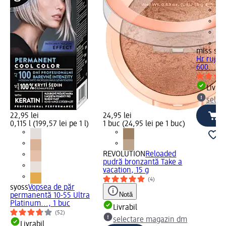
+6
miss spo
Hr ruj l
600..., 1
Livrab
selec
22,95 lei
24,95 lei
0,115 l (199,57 lei pe 1 l)
1 buc (24,95 lei pe 1 buc)
REVOLUTION
Reloaded
pudră bronzantă Take a
vacation, 15 g
(4)
syoss
Vopsea de păr
Notă
permanentă 10-55 Ultra
Platinum..., 1 buc
Livrabil
(52)
selectare magazin dm
Livrabil