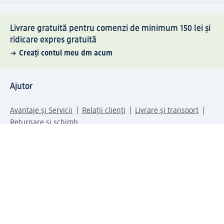
Livrare gratuită pentru comenzi de minimum 150 lei și
ridicare expres gratuită
Creați contul meu dm acum
Ajutor
Avantaje și Servicii
Relații clienți
Livrare și transport
Returnare și schimb
Compania dm
Compania
Responsabilitate
Carieră
Presă
Structura corporativă
Universul produselor dm
Lumea dm