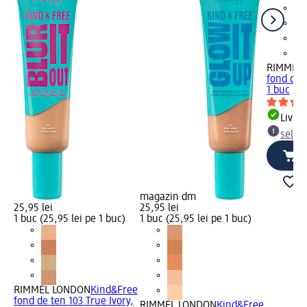
RIMMEL
fond de 
1 buc
Livrab
selec
magazin dm
25,95 lei
25,95 lei
1 buc (25,95 lei pe 1 buc)
1 buc (25,95 lei pe 1 buc)
RIMMEL LONDON
Kind&Free
fond de ten 103 True Ivory,
RIMMEL LONDON
Kind&Free