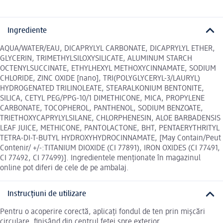
Ingrediente
AQUA/WATER/EAU, DICAPRYLYL CARBONATE, DICAPRYLYL ETHER,
GLYCERIN, TRIMETHYLSILOXYSILICATE, ALUMINUM STARCH
OCTENYLSUCCINATE, ETHYLHEXYL METHOXYCINNAMATE, SODIUM
CHLORIDE, ZINC OXIDE [nano], TRI(POLYGLYCERYL-3/LAURYL)
HYDROGENATED TRILINOLEATE, STEARALKONIUM BENTONITE,
SILICA, CETYL PEG/PPG-10/1 DIMETHICONE, MICA, PROPYLENE
CARBONATE, TOCOPHEROL, PANTHENOL, SODIUM BENZOATE,
TRIETHOXYCAPRYLYLSILANE, CHLORPHENESIN, ALOE BARBADENSIS
LEAF JUICE, METHICONE, PANTOLACTONE, BHT, PENTAERYTHRITYL
TETRA-DI-T-BUTYL HYDROXYHYDROCINNAMATE, [May Contain/Peut
Contenir/ +/-:TITANIUM DIOXIDE (CI 77891), IRON OXIDES (CI 77491,
CI 77492, CI 77499)]. Ingredientele menționate în magazinul
online pot diferi de cele de pe ambalaj.
Instrucțiuni de utilizare
Pentru o acoperire corectă, aplicați fondul de ten prin mișcări
circulare, finisând din centrul feței spre exterior.