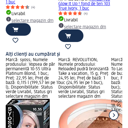
1 buc
Glow It Up ! fond de ten 103
(4)
True Ivory, 1 buc
Livrabil
(4)
Livrabil
selectare magazin dm
selectare magazin dm
Alți clienți au cumpărat și
Marcă: syoss; Numele
Marcă: REVOLUTION;
Marcă: m
produsului: Vopsea de păr
Numele produsului:
Numele p
permanentă 10-55 Ultra
Reloaded pudră bronzantă
To Last 1
Platinum Blond, 1 buc;
Take a vacation, 15 g; Preț:
de buze 
Preț: 22,95 lei; Preț de
24,95 lei; Preț de bază: 1
buc; Preț
bază: 0,115 l (199,57 lei pe 1
buc (24,95 lei pe 1 buc);
bază: 1 b
l); Disponibilitate: Status
Disponibilitate: Status
buc); Dis
verde Livrabil, Status gri
verde Livrabil, Status gri
Status ve
selectare magazin dm
selectare magazin dm
Status gr
magazin
18,95 lei
1 buc (18