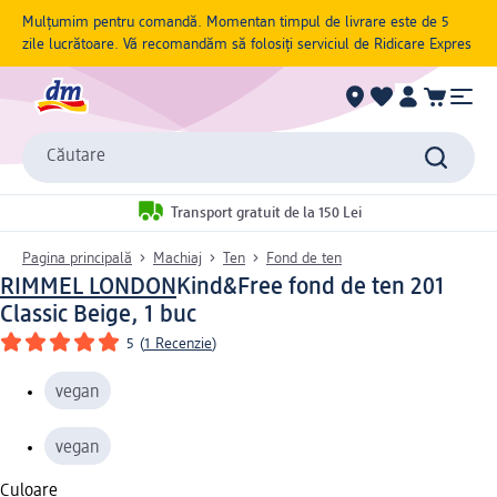
Mulțumim pentru comandă. Momentan timpul de livrare este de 5
zile lucrătoare. Vă recomandăm să folosiți serviciul de Ridicare Expres
Căutare
Transport gratuit de la 150 Lei
Pagina principală
Machiaj
Ten
Fond de ten
RIMMEL LONDON
Kind&Free fond de ten 201
Classic Beige, 1 buc
5
(
1 Recenzie
)
vegan
vegan
Culoare