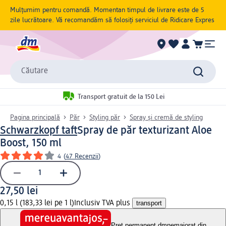
Mulțumim pentru comandă. Momentan timpul de livrare este de 5
zile lucrătoare. Vă recomandăm să folosiți serviciul de Ridicare Expres
Căutare
Transport gratuit de la 150 Lei
Pagina principală
Păr
Styling păr
Spray și cremă de styling
Schwarzkopf taft
Spray de păr texturizant Aloe
Boost, 150 ml
4
(
47 Recenzii
)
27,50 lei
0,15 l (183,33 lei pe 1 l)
Inclusiv TVA plus
transport
Preț permanent dm
nemajorat din