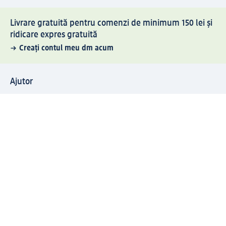
Livrare gratuită pentru comenzi de minimum 150 lei și
ridicare expres gratuită
Creați contul meu dm acum
Ajutor
Avantaje și Servicii
Relații clienți
Livrare și transport
Returnare și schimb
Compania dm
Compania
Responsabilitate
Carieră
Presă
Structura corporativă
Universul produselor dm
Lumea dm