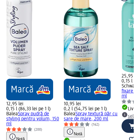
25,95 lei
0,15 l (17
Schwarzk
fixare pă
ml
12,95 lei
10,95 lei
0,15 l (86,33 lei pe 1 l)
0,2 l (54,75 lei pe 1 l)
Livrab
Balea
Spray pudră de
Balea
Spray textură păr cu
selec
styling pentru volum, 150
sare de mare, 200 ml
ml
(162)
(200)
Notă
Notă