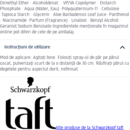
Dimethyl Ether · Alcoholdenat. · VP/VA Copolymer · Distarch
Phosphate · Aqua (Water, Eau) ·Polyquaternium-11 · Cellulose
·Tapioca Starch · Glycerin · Aloe Barbadensis Leaf Juice ·Panthenol
· Niacinamide ·Parfum (Fragrance) · Linalool · Benzyl Alcohol ·
Geraniol Sodium Benzoate Ingredientele menționate în magazinul
online pot diferi de cele de pe ambalaj.
Instrucțiuni de utilizare
Mod de aplicare: Agitați bine. Folosiți spray-ul de păr pe părul
uscat, pulverizați scurt de la o distanță de 30 cm. Răsfirați părul cu
degetele pentru aspectul dorit, nefinisat.
Alte produse de la Schwarzkopf taft