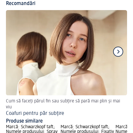
Recomandări
Cum să faceți părul fin sau subțire să pară mai plin și mai
Af
viu
Co
Coafuri pentru păr subțire
Produse similare
Marcă: Schwarzkopf taft;
Marcă: Schwarzkopf taft;
Marcă: S
Numele produsului: Spray
Numele produsului: Fixativ
Numele 