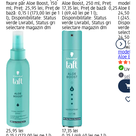
fixare păr Aloe Boost, 150
Aloe Boost, 250 ml; Preț:
modelato
ml; Preț: 25,95 lei; Preț de
17,35 lei; Preț de bază: 0,25
Aloe Boos
bază: 0,15 l (173,00 lei pe 1
l (69,40 lei pe 1 l);
24,50 lei
l); Disponibilitate: Status
Disponibilitate: Status
l (245,00 
verde Livrabil, Status gri
verde Livrabil, Status gri
Disponibi
selectare magazin dm
selectare magazin dm
verde Liv
selectar
24,50 lei
0,1 l (245
Schwarzk
modelato
Aloe Boo
Livrab
selec
25,95 lei
17,35 lei
0,15 l (173,00 lei pe 1 l)
0,25 l (69,40 lei pe 1 l)