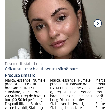
Descoperiți sfaturi utile
Gh
Crăciunul: machiajul pentru sărbătoare
Ma
Produse similare
Marcă: essence; Numele
Marcă: essence; Numele
Marcă: 
produsului: Picături
produsului: Balsam bz
produsul
bronzante DROP OF
BALM OF sunshine 20, 16
BABY GOT
sunshine, 25 ml; Preț:
g; Preț: 20,50 lei; Preț de
Preț: 17,
20,50 lei; Preț de bază: 1
bază: 1 buc (20,50 lei pe 1
bază: 1 b
buc (20,50 lei pe 1 buc);
buc); Disponibilitate:
buc); Dis
Disponibilitate: Status
Status verde Livrabil,
Status ve
verde Livrabil, Status gri
Status gri selectare
Status gr