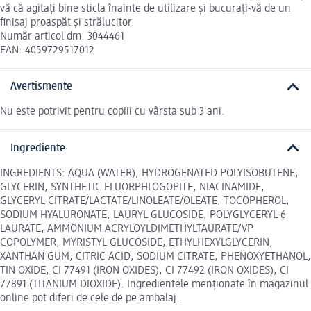
vă că agitați bine sticla înainte de utilizare și bucurați-vă de un
finisaj proaspăt și strălucitor.
Număr articol dm: 3044461
EAN: 4059729517012
Avertismente
Nu este potrivit pentru copiii cu vârsta sub 3 ani.
Ingrediente
INGREDIENTS: AQUA (WATER), HYDROGENATED POLYISOBUTENE,
GLYCERIN, SYNTHETIC FLUORPHLOGOPITE, NIACINAMIDE,
GLYCERYL CITRATE/LACTATE/LINOLEATE/OLEATE, TOCOPHEROL,
SODIUM HYALURONATE, LAURYL GLUCOSIDE, POLYGLYCERYL-6
LAURATE, AMMONIUM ACRYLOYLDIMETHYLTAURATE/VP
COPOLYMER, MYRISTYL GLUCOSIDE, ETHYLHEXYLGLYCERIN,
XANTHAN GUM, CITRIC ACID, SODIUM CITRATE, PHENOXYETHANOL,
TIN OXIDE, CI 77491 (IRON OXIDES), CI 77492 (IRON OXIDES), CI
77891 (TITANIUM DIOXIDE). Ingredientele menționate în magazinul
online pot diferi de cele de pe ambalaj.