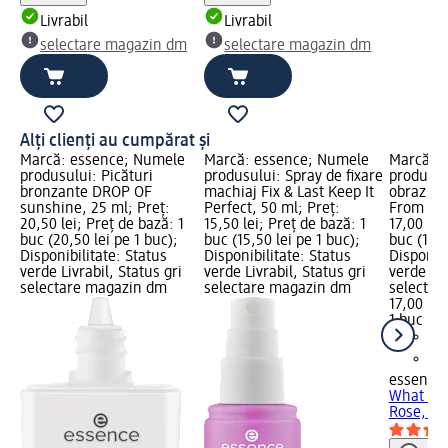
Livrabil
Livrabil
selectare magazin dm
selectare magazin dm
Alți clienți au cumpărat și
Marcă: essence; Numele
Marcă: essence; Numele
Marcă: 
produsului: Picături
produsului: Spray de fixare
produsul
bronzante DROP OF
machiaj Fix & Last Keep It
obraz Wh
sunshine, 25 ml; Preț:
Perfect, 50 ml; Preț:
From A R
20,50 lei; Preț de bază: 1
15,50 lei; Preț de bază: 1
17,00 lei
buc (20,50 lei pe 1 buc);
buc (15,50 lei pe 1 buc);
buc (17,0
Disponibilitate: Status
Disponibilitate: Status
Disponibi
verde Livrabil, Status gri
verde Livrabil, Status gri
verde Liv
selectare magazin dm
selectare magazin dm
selectar
17,00 lei
1 buc (17
essence
What A T
Rose, 4,