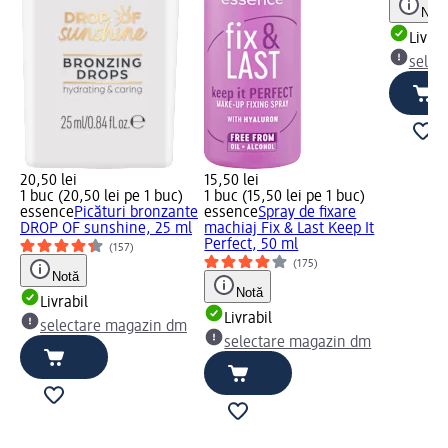
Notă
Livrab
selec
20,50 lei
15,50 lei
1 buc (20,50 lei pe 1 buc)
1 buc (15,50 lei pe 1 buc)
essence
Picături bronzante
essence
Spray de fixare
DROP OF sunshine, 25 ml
machiaj Fix & Last Keep It
Perfect, 50 ml
(157)
(175)
Notă
Notă
Livrabil
Livrabil
selectare magazin dm
selectare magazin dm