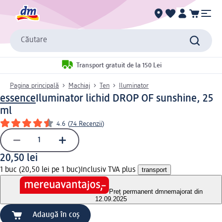
Căutare
Transport gratuit de la 150 Lei
Pagina principală
Machiaj
Ten
Iluminator
essence
Iluminator lichid DROP OF sunshine, 25
ml
4.6
(
74 Recenzii
)
20,50 lei
1 buc (20,50 lei pe 1 buc)
Inclusiv TVA plus
transport
Preț permanent dm
nemajorat din
12.09.2025
Adaugă în coș