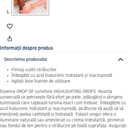
Informații despre produs
Descrierea produsului
Finisaj subtil strălucitor
Îmbogățit cu acid hialuronic hidratant și niacinamidă
Agitați bine înainte de utilizare
Essence DROP OF sunshine HIGHLIGHTING DROPS. Nuanța
universală se potrivește fără efort pe piele, adăugând o atingere
luminoasă care captează lumina exact cum trebuie. Îmbogățite cu
acid hialuronic hidratant și niacinamidă, picăturile vă ajută să vă
mențineți pielea catifelată și hidratată. Folosit singur ofera o
iluminare naturală sau amestecat cu crema hidratantă, primerul
sau fondul de ten pentru o strălucire pe toată suprafața. Asigurați-