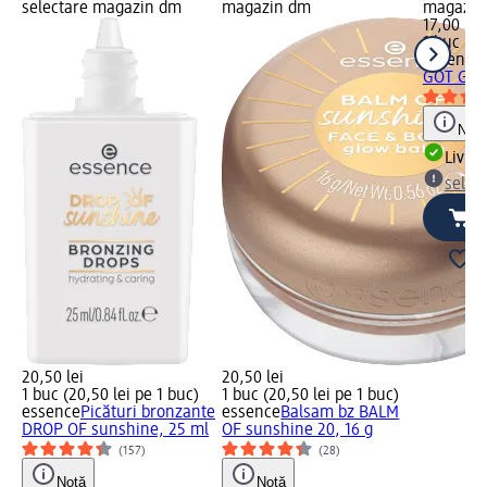
selectare magazin dm
magazin dm
magazin
17,00 lei
1 buc (17
essence
GOT GLOW
Notă
Livrab
selec
20,50 lei
20,50 lei
1 buc (20,50 lei pe 1 buc)
1 buc (20,50 lei pe 1 buc)
essence
Picături bronzante
essence
Balsam bz BALM
DROP OF sunshine, 25 ml
OF sunshine 20, 16 g
(157)
(28)
Notă
Notă