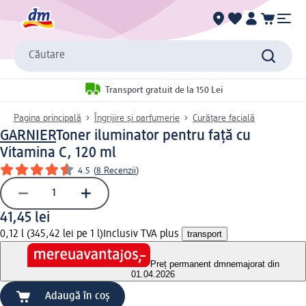
Căutare
Transport gratuit de la 150 Lei
Pagina principală
Îngrijire și parfumerie
Curățare facială
GARNIER
Toner iluminator pentru față cu
Vitamina C, 120 ml
4.5
(
8 Recenzii
)
41,45 lei
0,12 l (345,42 lei pe 1 l)
Inclusiv TVA plus
transport
Preț permanent dm
nemajorat din
01.04.2026
Adaugă în coș