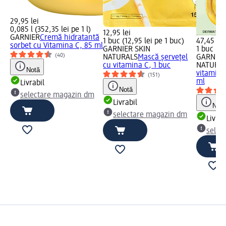
29,95 lei
0,085 l (352,35 lei pe 1 l)
12,95 lei
GARNIER
Cremă hidratantă
1 buc (12,95 lei pe 1 buc)
47,45 lei
sorbet cu Vitamina C, 85 ml
GARNIER SKIN
1 buc (47
(40)
NATURALS
Mască șervețel
GARNIER
cu vitamina C, 1 buc
NATURA
Notă
vitamina
(151)
ml
Livrabil
Notă
selectare magazin dm
Livrabil
Notă
selectare magazin dm
Livrab
selec