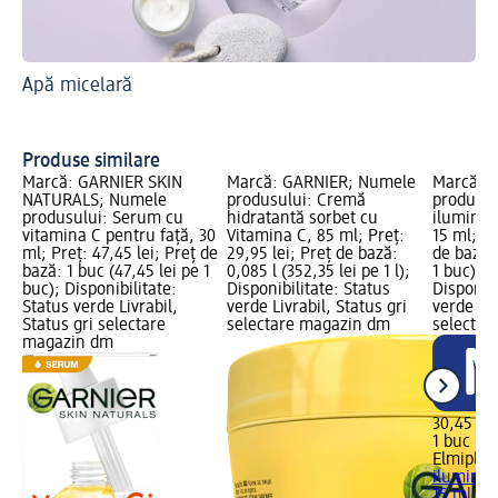
Apă micelară
Af
Vi
Produse similare
Marcă: GARNIER SKIN
Marcă: GARNIER; Numele
Marcă: E
NATURALS; Numele
produsului: Cremă
produsul
produsului: Serum cu
hidratantă sorbet cu
iluminat
vitamina C pentru față, 30
Vitamina C, 85 ml; Preț:
15 ml; Pr
ml; Preț: 47,45 lei; Preț de
29,95 lei; Preț de bază:
de bază: 
bază: 1 buc (47,45 lei pe 1
0,085 l (352,35 lei pe 1 l);
1 buc); 
buc); Disponibilitate:
Disponibilitate: Status
Disponibi
Status verde Livrabil,
verde Livrabil, Status gri
verde Liv
Status gri selectare
selectare magazin dm
selectar
magazin dm
30,45 lei
1 buc (30
Elmiplan
iluminat
15 ml