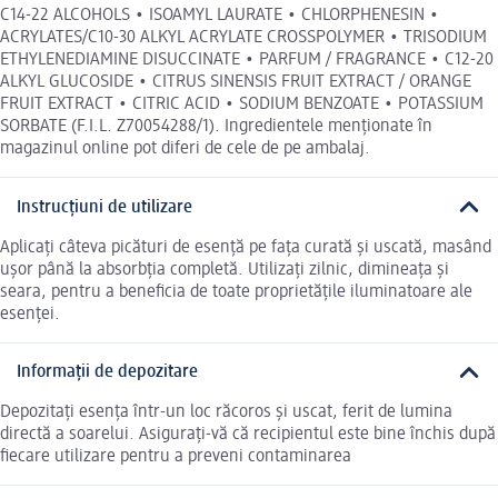
C14-22 ALCOHOLS • ISOAMYL LAURATE • CHLORPHENESIN •
ACRYLATES/C10-30 ALKYL ACRYLATE CROSSPOLYMER • TRISODIUM
ETHYLENEDIAMINE DISUCCINATE • PARFUM / FRAGRANCE • C12-20
ALKYL GLUCOSIDE • CITRUS SINENSIS FRUIT EXTRACT / ORANGE
FRUIT EXTRACT • CITRIC ACID • SODIUM BENZOATE • POTASSIUM
SORBATE (F.I.L. Z70054288/1). Ingredientele menționate în
magazinul online pot diferi de cele de pe ambalaj.
Instrucțiuni de utilizare
Aplicați câteva picături de esență pe fața curată și uscată, masând
ușor până la absorbția completă. Utilizați zilnic, dimineața și
seara, pentru a beneficia de toate proprietățile iluminatoare ale
esenței.
Informații de depozitare
Depozitați esența într-un loc răcoros și uscat, ferit de lumina
directă a soarelui. Asigurați-vă că recipientul este bine închis după
fiecare utilizare pentru a preveni contaminarea