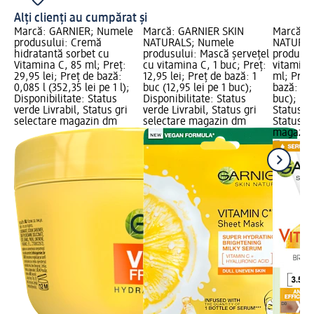
Alți clienți au cumpărat și
Marcă: GARNIER; Numele
Marcă: GARNIER SKIN
Marcă: 
produsului: Cremă
NATURALS; Numele
NATURAL
hidratantă sorbet cu
produsului: Mască șervețel
produsul
Vitamina C, 85 ml; Preț:
cu vitamina C, 1 buc; Preț:
vitamina
29,95 lei; Preț de bază:
12,95 lei; Preț de bază: 1
ml; Preț:
0,085 l (352,35 lei pe 1 l);
buc (12,95 lei pe 1 buc);
bază: 1 b
Disponibilitate: Status
Disponibilitate: Status
buc); Dis
verde Livrabil, Status gri
verde Livrabil, Status gri
Status ve
selectare magazin dm
selectare magazin dm
Status gr
magazin