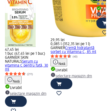
Livrab
selec
29,95 lei
0,085 l (352,35 lei pe 1 l)
GARNIER
Cremă hidratantă
47,45 lei
sorbet cu Vitamina C, 85 ml
1 buc (47,45 lei pe 1 buc)
(40)
GARNIER SKIN
NATURALS
Serum cu
Notă
vitamina C pentru față, 30
ml
Livrabil
(211)
selectare magazin dm
Notă
Livrabil
selectare magazin dm