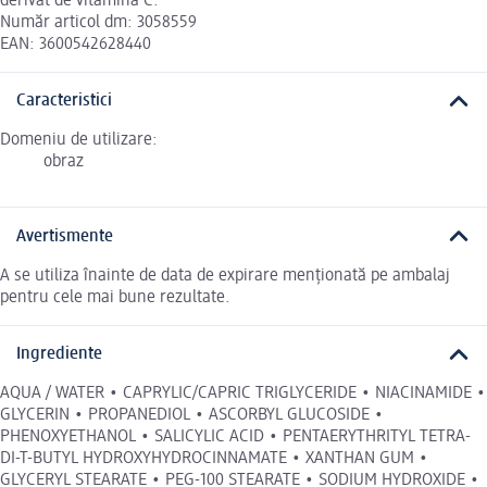
derivat de vitamina C.
Număr articol dm: 3058559
EAN: 3600542628440
Caracteristici
Domeniu de utilizare:
obraz
Avertismente
A se utiliza înainte de data de expirare menționată pe ambalaj
pentru cele mai bune rezultate.
Ingrediente
AQUA / WATER • CAPRYLIC/CAPRIC TRIGLYCERIDE • NIACINAMIDE •
GLYCERIN • PROPANEDIOL • ASCORBYL GLUCOSIDE •
PHENOXYETHANOL • SALICYLIC ACID • PENTAERYTHRITYL TETRA-
DI-T-BUTYL HYDROXYHYDROCINNAMATE • XANTHAN GUM •
GLYCERYL STEARATE • PEG-100 STEARATE • SODIUM HYDROXIDE •