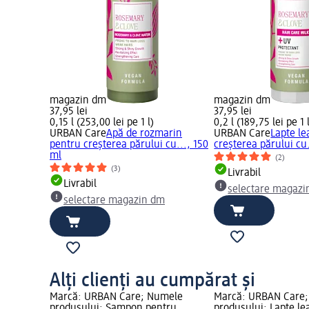
magazin dm
magazin dm
37,95 lei
37,95 lei
0,15 l (253,00 lei pe 1 l)
0,2 l (189,75 lei pe 1 
URBAN Care
Apă de rozmarin
URBAN Care
Lapte le
pentru creșterea părului cu..., 150
creșterea părului cu.
ml
(2)
(3)
Livrabil
Livrabil
selectare magazi
selectare magazin dm
Alți clienți au cumpărat și
Marcă: URBAN Care; Numele
Marcă: URBAN Care
produsului: Șampon pentru
produsului: Lapte le