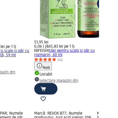
51,95 lei
0,06 l (865,83 lei pe 1 l)
lei pe 1 l)
NIFEISHI
Ulei pentru scalp și păr cu
ru scalp și păr cu
rozmarin, 60 ml
tă, 59 ml
(12)
)
Notă
gazin dm
Livrabil
selectare magazin dm
 PAR; Numele
Marcă: REVOX B77; Numele
Marcă: Sch
tament de păr
produsului: Just acid azelaic 10%,
SUPREME; N