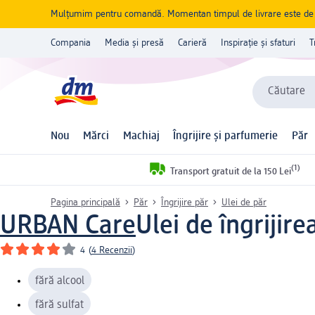
Mulțumim pentru comandă. Momentan timpul de livrare este de 5 
Compania
Media și presă
Carieră
Inspirație și sfaturi
T
Căutare
Nou
Mărci
Machiaj
Îngrijire și parfumerie
Păr
(1)
Transport gratuit de la 150 Lei
Pagina principală
Păr
Îngrijire păr
Ulei de păr
URBAN Care
Ulei de îngrijir
4
(
4 Recenzii
)
fără alcool
fără sulfat