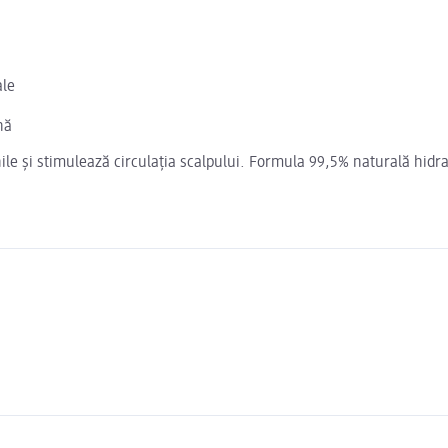
ale
nă
inile și stimulează circulația scalpului. Formula 99,5% naturală hidr