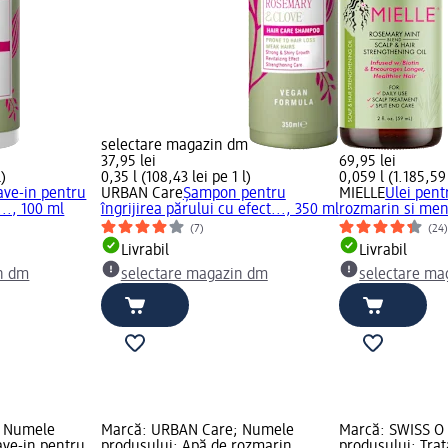
selectare magazin dm
37,95 lei
69,95 lei
l)
0,35 l (108,43 lei pe 1 l)
0,059 l (1.185,59 
ave-in pentru
URBAN Care
Șampon pentru
MIELLE
Ulei pent
.., 100 ml
îngrijirea părului cu efect..., 350 ml
rozmarin si men
(7)
(24
Livrabil
Livrabil
n dm
selectare magazin dm
selectare ma
; Numele
Marcă: URBAN Care; Numele
Marcă: SWISS O
ave-in pentru
produsului: Apă de rozmarin
produsului: Tra