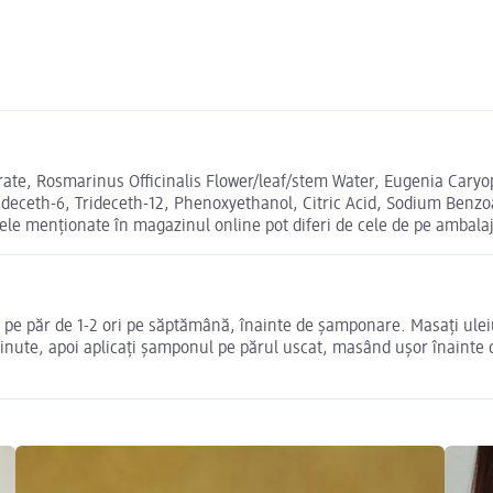
earate, Rosmarinus Officinalis Flower/leaf/stem Water, Eugenia Car
eceth-6, Trideceth-12, Phenoxyethanol, Citric Acid, Sodium Benzoa
ele menționate în magazinul online pot diferi de cele de pe ambalaj
ui pe păr de 1-2 ori pe săptămână, înainte de șamponare. Masați uleiu
nute, apoi aplicați șamponul pe părul uscat, masând ușor înainte de