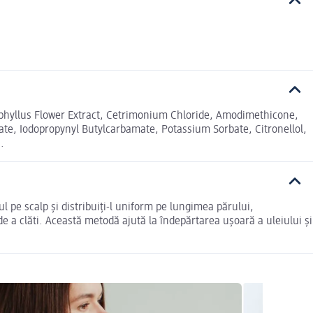
yophyllus Flower Extract, Cetrimonium Chloride, Amodimethicone,
te, Iodopropynyl Butylcarbamate, Potassium Sorbate, Citronellol,
.
l pe scalp și distribuiți-l uniform pe lungimea părului,
 a clăti. Această metodă ajută la îndepărtarea ușoară a uleiului și