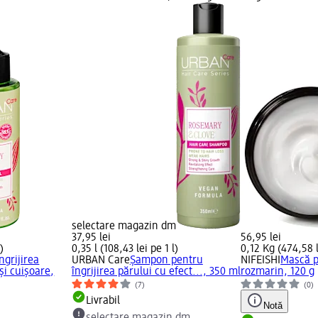
selectare magazin dm
37,95 lei
56,95 lei
)
0,35 l (108,43 lei pe 1 l)
0,12 Kg (474,58 l
ngrijirea
URBAN Care
Șampon pentru
NIFEISHI
Mască p
și cuișoare,
îngrijirea părului cu efect..., 350 ml
rozmarin, 120 g
(7)
(0)
Livrabil
Notă