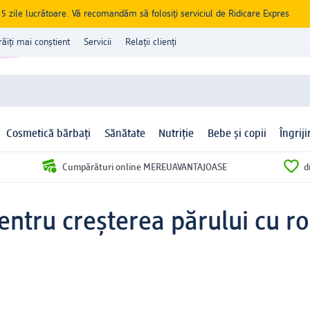
zile lucrătoare. Vă recomandăm să folosiți serviciul de Ridicare Expres
răiți mai conștient
Servicii
Relații clienți
Cosmetică bărbați
Sănătate
Nutriție
Bebe și copii
Îngrij
Cumpărături online MEREUAVANTAJOASE
d
entru creșterea părului cu r