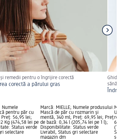
și remedii pentru o îngrijire corectă
Ghidul vostru c
irea corectă a părului gras
sănătos
Îndreptarea p
I; Numele
Marcă: MIELLE; Numele produsului:
Marcă: MIEL
că pentru păr cu
Mască de păr cu rozmarin și
Ulei pentru 
 Preț: 56,95 lei;
mentă, 340 ml; Preț: 69,95 lei; Preț
rozmarin si
12 Kg (474,58 lei pe
de bază: 0,34 l (205,74 lei pe 1 l);
69,95 lei; P
itate: Status verde
Disponibilitate: Status verde
(1.185,59 lei
gri selectare
Livrabil, Status gri selectare
Status verde
magazin dm
selectare 