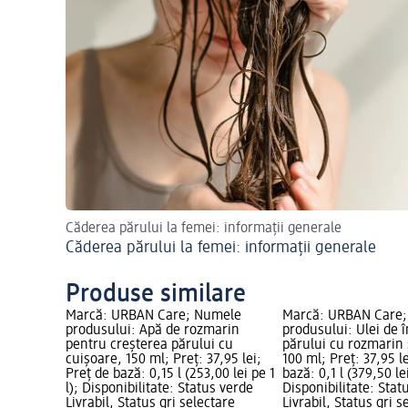
Căderea părului la femei: informații generale
Căderea părului la femei: informații generale
Produse similare
Marcă: URBAN Care; Numele
Marcă: URBAN Care
produsului: Apă de rozmarin
produsului: Ulei de î
pentru creșterea părului cu
părului cu rozmarin 
cuișoare, 150 ml; Preț: 37,95 lei;
100 ml; Preț: 37,95 l
Preț de bază: 0,15 l (253,00 lei pe 1
bază: 0,1 l (379,50 lei
l); Disponibilitate: Status verde
Disponibilitate: Stat
Livrabil, Status gri selectare
Livrabil, Status gri s