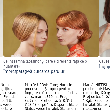
Ce înseamnă glossing? Și care e diferența față de o
Cauze 
nuanțare?
Îngrij
Împrospătați-vă culoarea părului!
; Numele
Marcă: URBAN Care; Numele
Marcă: NIFEISH
ngrijirea
produsului: Șampon pentru
produsului: Mas
și cuișoare,
îngrijirea părului cu efect fortifiant
rozmarin, 120 g;
ei; Preț de
cu rozmarin, 350 ml; Preț:
Preț de bază: 0,
 pe 1 l);
37,95 lei; Preț de bază: 0,35 l
1 Kg); Disponibil
us verde
(108,43 lei pe 1 l); Disponibilitate:
Livrabil, Status 
electare
Status verde Livrabil, Status gri
magazin dm