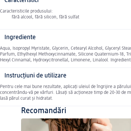
Caracteristici
Caracteristicile produsului:
fără alcool, fără silicon, fără sulfat
Ingrediente
Aqua, Isopropyl Myristate, Glycerin, Cetearyl Alcohol, Glyceryl St
Parfum, Ethylhexyl Methoxycinnamate, Silicone Quaternium-18, Trid
Hexyl Cinnamal, Hydroxycitronellal, Limonene, Linalool. Ingredient
Instrucțiuni de utilizare
Pentru cele mai bune rezultate, aplicați uleiul de îngrijire a părul
concentrându-vă pe vârfuri. Lăsați să acționeze timp de 20-30 de mi
lasă părul curat și hidratat.
Recomandări