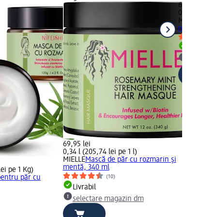
69,95 lei
0,059 l (1.18
MIELLE
Ulei 
rozmarin si
Livrabil
selectar
69,95 lei
0,34 l (205,74 lei pe 1 l)
MIELLE
Mască de păr cu rozmarin și
mentă, 340 ml
ei pe 1 Kg)
(10)
entru păr cu
Livrabil
selectare magazin dm