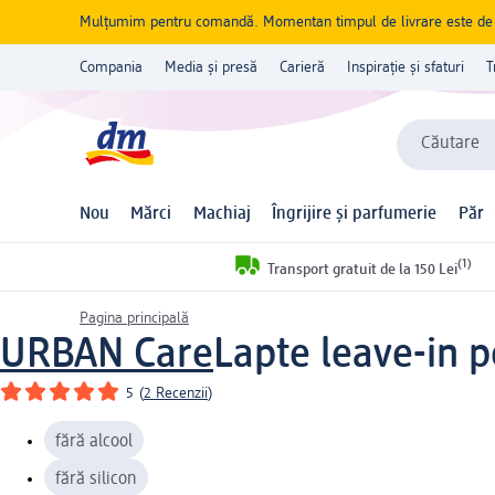
Mulțumim pentru comandă. Momentan timpul de livrare este de 5 
Compania
Media și presă
Carieră
Inspirație și sfaturi
T
Căutare
Nou
Mărci
Machiaj
Îngrijire și parfumerie
Păr
(1)
Transport gratuit de la 150 Lei
Pagina principală
URBAN Care
Lapte leave-in p
5
(
2 Recenzii
)
fără alcool
fără silicon