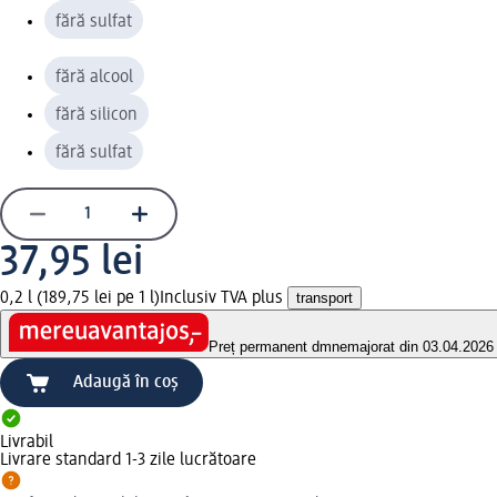
fără sulfat
fără alcool
fără silicon
fără sulfat
37,95 lei
0,2 l (189,75 lei pe 1 l)
Inclusiv TVA plus
transport
Preț permanent dm
nemajorat din 03.04.2026
Adaugă în coș
Livrabil
Livrare standard 1-3 zile lucrătoare