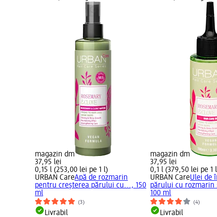
magazin dm
magazin dm
37,95 lei
37,95 lei
0,15 l (253,00 lei pe 1 l)
0,1 l (379,50 lei pe 1 l
URBAN Care
Apă de rozmarin
URBAN Care
Ulei de î
pentru creșterea părului cu..., 150
părului cu rozmarin 
ml
100 ml
(3)
(4)
Livrabil
Livrabil