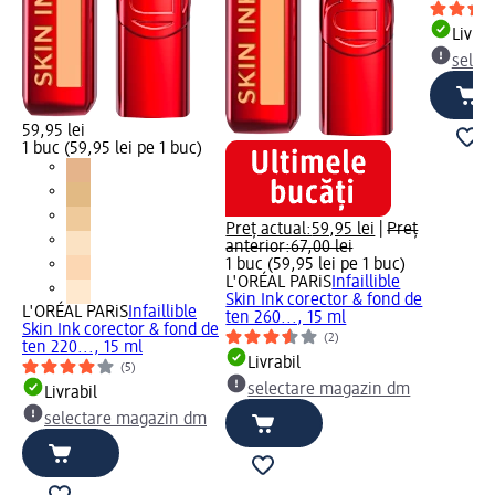
Livrab
selec
59,95 lei
1 buc (59,95 lei pe 1 buc)
Preț actual:
59,95 lei
|
Preț
anterior:
67,00 lei
1 buc (59,95 lei pe 1 buc)
L'ORÉAL PARiS
Infaillible
Skin Ink corector & fond de
L'ORÉAL PARiS
Infaillible
ten 260..., 15 ml
Skin Ink corector & fond de
(2)
ten 220..., 15 ml
Livrabil
(5)
selectare magazin dm
Livrabil
selectare magazin dm