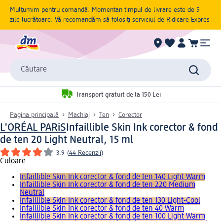
Mulțumim pentru comandă. Momentan timpul de livrare este de 5
zile lucrătoare. Vă recomandăm să folosiți serviciul de Ridicare Expres
Căutare
Transport gratuit de la 150 Lei
Pagina principală
Machiaj
Ten
Corector
L'ORÉAL PARiS
Infaillible Skin Ink corector & fond
de ten 20 Light Neutral, 15 ml
3.9
(
44 Recenzii
)
Culoare
Infaillible Skin Ink corector & fond de ten 140 Light Warm
Infaillible Skin Ink corector & fond de ten 220 Medium
Neutral
Infaillible Skin Ink corector & fond de ten 130 Light-Cool
Infaillible Skin Ink corector & fond de ten 40 Warm
Infaillible Skin Ink corector & fond de ten 100 Light Warm