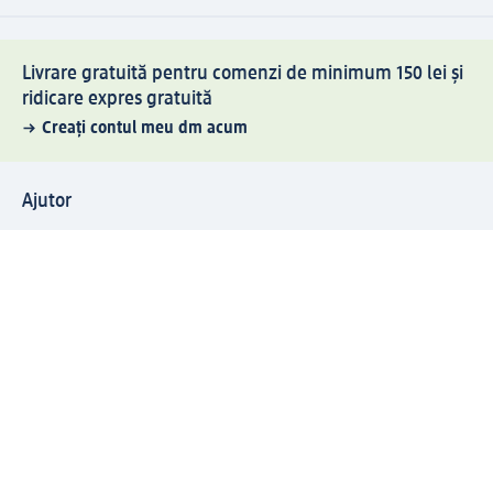
Livrare gratuită pentru comenzi de minimum 150 lei și
ridicare expres gratuită
Creați contul meu dm acum
Ajutor
Avantaje și Servicii
Relații clienți
Livrare și transport
Returnare și schimb
Compania dm
Compania
Responsabilitate
Carieră
Presă
Structura corporativă
Universul produselor dm
Lumea dm