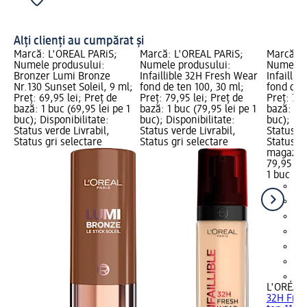
Alți clienți au cumpărat și
Marcă: L'ORÉAL PARiS;
Marcă: L'ORÉAL PARiS;
Marcă: L
Numele produsului:
Numele produsului:
Numele p
Bronzer Lumi Bronze
Infaillible 32H Fresh Wear
Infailli
Nr.130 Sunset Soleil, 9 ml;
fond de ten 100, 30 ml;
fond de t
Preț: 69,95 lei; Preț de
Preț: 79,95 lei; Preț de
Preț: 79,
bază: 1 buc (69,95 lei pe 1
bază: 1 buc (79,95 lei pe 1
bază: 1 b
buc); Disponibilitate:
buc); Disponibilitate:
buc); Dis
Status verde Livrabil,
Status verde Livrabil,
Status ve
Status gri selectare
Status gri selectare
Status gr
magazin
79,95 lei
1 buc (79
+5
L'ORÉAL 
32H Fres