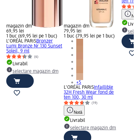
ten 110, 
Notă
Livrab
magazin dm
magazin dm
69,95 lei
79,95 lei
selec
1 buc (69,95 lei pe 1 buc)
1 buc (79,95 lei pe 1 buc)
L'ORÉAL PARiS
Bronzer
Lumi Bronze Nr.130 Sunset
Soleil, 9 ml
(6)
Livrabil
selectare magazin dm
+5
L'ORÉAL PARiS
Infaillible
32H Fresh Wear fond de
ten 100, 30 ml
(19)
Notă
Livrabil
selectare magazin dm