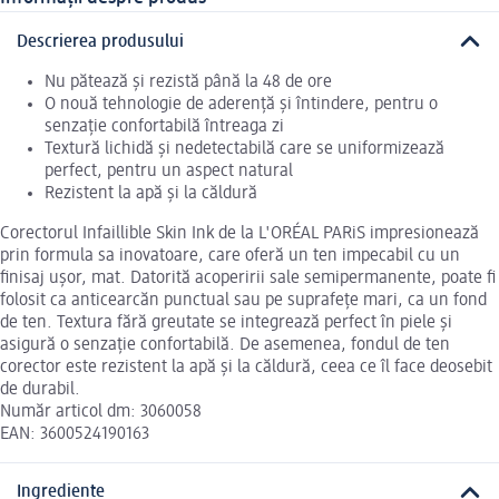
Descrierea produsului
Nu pătează și rezistă până la 48 de ore
O nouă tehnologie de aderență și întindere, pentru o
senzație confortabilă întreaga zi
Textură lichidă și nedetectabilă care se uniformizează
perfect, pentru un aspect natural
Rezistent la apă și la căldură
Corectorul Infaillible Skin Ink de la L'ORÉAL PARiS impresionează
prin formula sa inovatoare, care oferă un ten impecabil cu un
finisaj ușor, mat. Datorită acoperirii sale semipermanente, poate fi
folosit ca anticearcăn punctual sau pe suprafețe mari, ca un fond
de ten. Textura fără greutate se integrează perfect în piele și
asigură o senzație confortabilă. De asemenea, fondul de ten
corector este rezistent la apă și la căldură, ceea ce îl face deosebit
de durabil.
Număr articol dm: 3060058
EAN: 3600524190163
Ingrediente