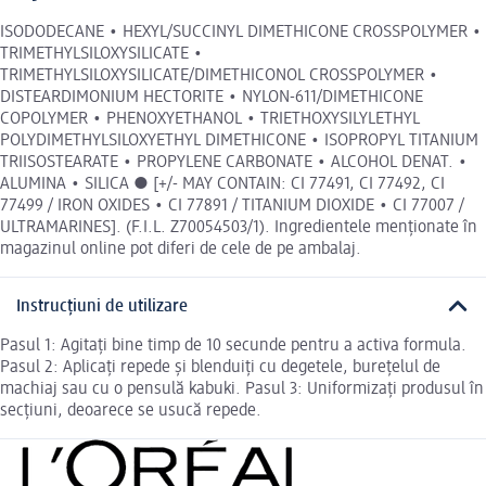
ISODODECANE • HEXYL/SUCCINYL DIMETHICONE CROSSPOLYMER •
TRIMETHYLSILOXYSILICATE •
TRIMETHYLSILOXYSILICATE/DIMETHICONOL CROSSPOLYMER •
DISTEARDIMONIUM HECTORITE • NYLON-611/DIMETHICONE
COPOLYMER • PHENOXYETHANOL • TRIETHOXYSILYLETHYL
POLYDIMETHYLSILOXYETHYL DIMETHICONE • ISOPROPYL TITANIUM
TRIISOSTEARATE • PROPYLENE CARBONATE • ALCOHOL DENAT. •
ALUMINA • SILICA ● [+/- MAY CONTAIN: CI 77491, CI 77492, CI
77499 / IRON OXIDES • CI 77891 / TITANIUM DIOXIDE • CI 77007 /
ULTRAMARINES]. (F.I.L. Z70054503/1). Ingredientele menționate în
magazinul online pot diferi de cele de pe ambalaj.
Instrucțiuni de utilizare
Pasul 1: Agitați bine timp de 10 secunde pentru a activa formula.
Pasul 2: Aplicați repede și blenduiți cu degetele, burețelul de
machiaj sau cu o pensulă kabuki. Pasul 3: Uniformizați produsul în
secțiuni, deoarece se usucă repede.