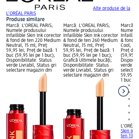
Alte produse de la
L'ORÉAL PARiS
Produse similare
Marcă: L'ORÉAL PARiS;
Marcă: L'ORÉAL PARiS;
Marcă: L
Numele produsului:
Numele produsului:
Numele p
Infaillible Skin Ink corector
Infaillible Skin Ink corector
Infaillib
& fond de ten 220 Medium
& fond de ten 260 Medium
& fond de
Neutral, 15 ml; Preț:
Neutral, 15 ml; Preț:
Cool, 15 
59,95 lei; Preț de bază: 1
59,95 lei; Preț de bază: 1
Preț de 
buc (59,95 lei pe 1 buc);
buc (59,95 lei pe 1 buc);
(59,95 le
Disponibilitate: Status
Grafică Ultimele bucăți;
Disponibi
verde Livrabil, Status gri
Disponibilitate: Status
verde Liv
selectare magazin dm
verde Livrabil, Status gri
selectar
selectare magazin dm
59,95 lei
1 buc (59
L'ORÉAL 
Skin Ink
ten 130..