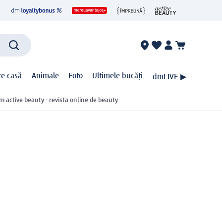
ire casă
Animale
Foto
Ultimele bucăți
dmLIVE ▶
m active beauty - revista online de beauty