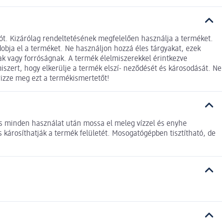
 Kizárólag rendeltetésének megfelelően használja a terméket.
dobja el a terméket. Ne használjon hozzá éles tárgyakat, ezek
nak vagy forróságnak. A termék élelmiszerekkel érintkezve
szert, hogy elkerülje a termék elszí- neződését és károsodását. Ne
Őrizze meg ezt a termékismertetőt!
 és minden használat után mossa el meleg vízzel és enyhe
is károsíthatják a termék felületét. Mosogatógépben tisztítható, de