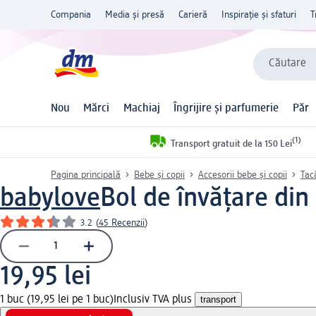
Compania
Media și presă
Carieră
Inspirație și sfaturi
T
Căutare
Nou
Mărci
Machiaj
Îngrijire și parfumerie
Păr
(1)
Transport gratuit de la 150 Lei
Pagina principală
Bebe și copii
Accesorii bebe și copii
Tac
babylove
Bol de învățare din 
3.2
(
45 Recenzii
)
19,95 lei
1 buc (19,95 lei pe 1 buc)
Inclusiv TVA plus
transport