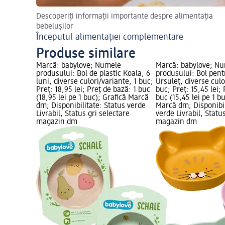
Descoperiți informații importante despre alimentația
bebelușilor
Începutul alimentației complementare
Produse similare
Marcă: babylove; Numele
Marcă: babylove; N
produsului: Bol de plastic Koala, 6
produsului: Bol pent
luni, diverse culori/variante, 1 buc;
Ursuleț, diverse culo
Preț: 18,95 lei; Preț de bază: 1 buc
buc; Preț: 15,45 lei;
(18,95 lei pe 1 buc); Grafică Marcă
buc (15,45 lei pe 1 b
dm; Disponibilitate: Status verde
Marcă dm; Disponibil
Livrabil, Status gri selectare
verde Livrabil, Statu
magazin dm
magazin dm