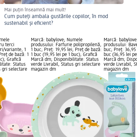
Mai puțin înseamnă mai mult!
Cum puteți ambala gustările copiilor, în mod
sustenabil și eficient?
umele
Marcă: babylove; Numele
Marcă: babylov
ru terci
produsului: Farfurie polipropilenă,
produsului: Baveț
ri/variante, 1
1 buc; Preț: 19,95 lei; Preț de bază:
buc; Preț: 36,95 
 Preț de bază: 1
1 buc (19,95 lei pe 1 buc); Grafică
buc (36,95 lei pe
uc); Grafică
Marcă dm; Disponibilitate: Status
Marcă dm; Dispon
itate: Status
verde Livrabil, Status gri selectare
verde Livrabil, S
s gri selectare
magazin dm
magazin dm