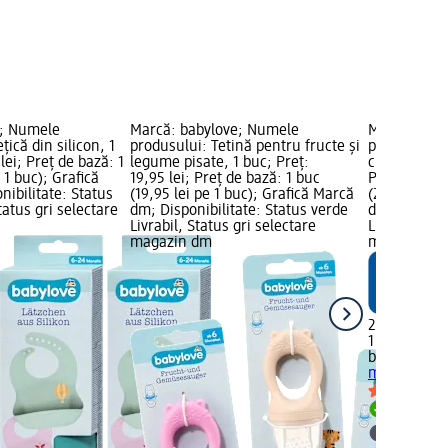
e; Numele
Marcă: babylove; Numele
Marcă: bab
ică din silicon, 1
produsului: Tetină pentru fructe și
produsului: 
lei; Preț de bază: 1
legume pisate, 1 buc; Preț:
cu mânere, d
 1 buc); Grafică
19,95 lei; Preț de bază: 1 buc
Preț: 23,95 
ibilitate: Status
(19,95 lei pe 1 buc); Grafică Marcă
(23,95 lei p
tatus gri selectare
dm; Disponibilitate: Status verde
dm; Disponib
Livrabil, Status gri selectare
Livrabil, St
magazin dm
magazin d
23,95 lei
1 buc (23,95
babylove
Sti
mânere, de 
Livrabil
selectar