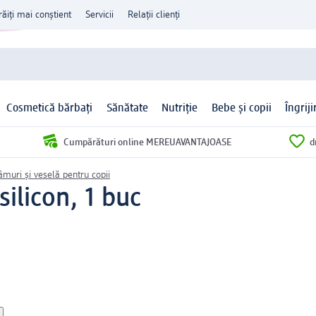
răiți mai conștient
Servicii
Relații clienți
Cosmetică bărbați
Sănătate
Nutriție
Bebe și copii
Îngrij
Cumpărături online MEREUAVANTAJOASE
d
âmuri și veselă pentru copii
silicon, 1 buc