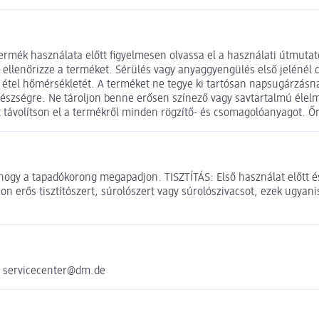
 használata előtt ﬁgyelmesen olvassa el a használati útmutatót.
t ellenőrizze a terméket. Sérülés vagy anyaggyengülés első jelénél 
 az étel hőmérsékletét. A terméket ne tegye ki tartósan napsugárzás
szségre. Ne tároljon benne erősen színező vagy savtartalmú élelmi
őtt távolítson el a termékről minden rögzítő- és csomagolóanyagot. 
le, hogy a tapadókorong megapadjon. TISZTÍTÁS: Első használat előtt
jon erős tisztítószert, súrolószert vagy súrolószivacsot, ezek ugyan
e servicecenter@dm.de