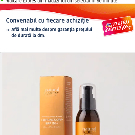
Ridicare Expres din magazinul dm selectat în 60 minute.
Convenabil cu fiecare achiziție
Află mai multe despre garanția prețului
de durată la dm.