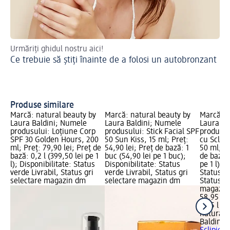
Urmăriți ghidul nostru aici!
Cr
Ce trebuie să știți înainte de a folosi un autobronzant
Ce
Produse similare
Marcă: natural beauty by
Marcă: natural beauty by
Marcă: n
Laura Baldini; Numele
Laura Baldini; Numele
Laura Ba
produsului: Loțiune Corp
produsului: Stick Facial SPF
produsul
SPF 30 Golden Hours, 200
50 Sun Kiss, 15 ml; Preț:
cu Sclip
ml; Preț: 79,90 lei; Preț de
54,90 lei; Preț de bază: 1
50 ml; Pr
bază: 0,2 l (399,50 lei pe 1
buc (54,90 lei pe 1 buc);
de bază: 
l); Disponibilitate: Status
Disponibilitate: Status
pe 1 l); 
verde Livrabil, Status gri
verde Livrabil, Status gri
Status ve
selectare magazin dm
selectare magazin dm
Status gr
magazin
58,95 lei
0,05 l (1.
natural 
Baldini
U