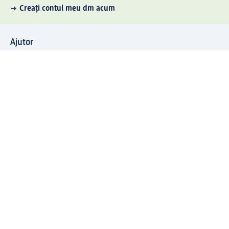
Creați contul meu dm acum
Ajutor
Avantaje și Servicii
Relații clienți
Livrare și transport
Returnare și schimb
Compania dm
Compania
Responsabilitate
Carieră
Presă
Structura corporativă
Universul produselor dm
Lumea dm