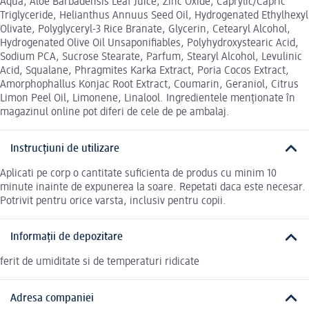
Aqua, Aloe Barbadensis Leaf Juice, Zinc Oxide, Caprylic/Capric
Triglyceride, Helianthus Annuus Seed Oil, Hydrogenated Ethylhexyl
Olivate, Polyglyceryl-3 Rice Branate, Glycerin, Cetearyl Alcohol,
Hydrogenated Olive Oil Unsaponifiables, Polyhydroxystearic Acid,
Sodium PCA, Sucrose Stearate, Parfum, Stearyl Alcohol, Levulinic
Acid, Squalane, Phragmites Karka Extract, Poria Cocos Extract,
Amorphophallus Konjac Root Extract, Coumarin, Geraniol, Citrus
Limon Peel Oil, Limonene, Linalool. Ingredientele menționate în
magazinul online pot diferi de cele de pe ambalaj.
Instrucțiuni de utilizare
Aplicati pe corp o cantitate suficienta de produs cu minim 10
minute inainte de expunerea la soare. Repetati daca este necesar.
Potrivit pentru orice varsta, inclusiv pentru copii.
Informații de depozitare
ferit de umiditate si de temperaturi ridicate
Adresa companiei