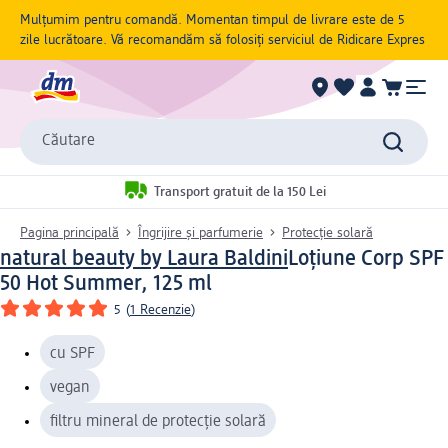
Mulțumim pentru comandă. Momentan timpul de livrare este de 5
zile lucrătoare. Vă recomandăm să folosiți serviciul de Ridicare Expres
Căutare
Transport gratuit de la 150 Lei
Pagina principală
Îngrijire și parfumerie
Protecție solară
natural beauty by Laura Baldini
Loțiune Corp SPF
50 Hot Summer, 125 ml
5
(
1 Recenzie
)
cu SPF
vegan
filtru mineral de protecție solară