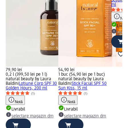
Sclipici
ml
Notă
Livrab
selec
79,90 lei
54,90 lei
0,2 l (399,50 lei pe 1 l)
1 buc (54,90 lei pe 1 buc)
natural beauty by Laura
natural beauty by Laura
Baldini
Loțiune Corp SPF 30
Baldini
Stick Facial SPF 50
Golden Hours, 200 ml
Sun Kiss, 15 ml
(1)
(1)
Notă
Notă
Livrabil
Livrabil
selectare magazin dm
selectare magazin dm