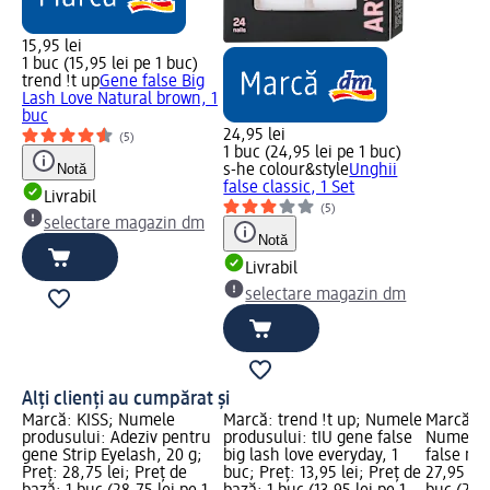
15,95 lei
1 buc (15,95 lei pe 1 buc)
trend !t up
Gene false Big
Lash Love Natural brown, 1
buc
24,95 lei
(5)
1 buc (24,95 lei pe 1 buc)
Notă
s-he colour&style
Unghii
false classic, 1 Set
Livrabil
(5)
selectare magazin dm
Notă
Livrabil
selectare magazin dm
Alți clienți au cumpărat și
Marcă: KISS; Numele
Marcă: trend !t up; Numele
Marcă: s
produsului: Adeziv pentru
produsului: tIU gene false
Numele p
gene Strip Eyelash, 20 g;
big lash love everyday, 1
false mig
Preț: 28,75 lei; Preț de
buc; Preț: 13,95 lei; Preț de
27,95 lei