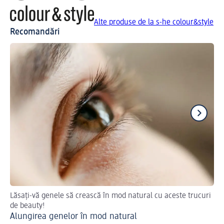
Alte produse de la s-he colour&style
Recomandări
Lăsați-vă genele să crească în mod natural cu aceste trucuri
Cum
de beauty!
Ma
Alungirea genelor în mod natural