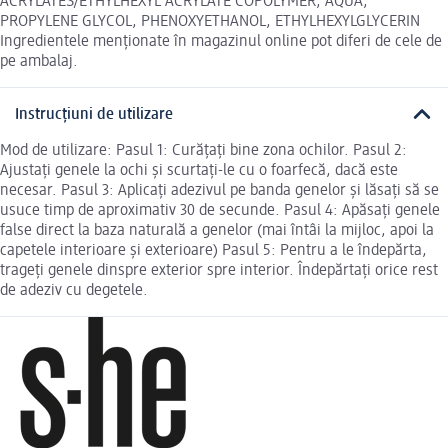
ACRYLATES/ETHYLHEXYL ACRYLATE COPOLYMER, AQUA,
PROPYLENE GLYCOL, PHENOXYETHANOL, ETHYLHEXYLGLYCERIN
Ingredientele menționate în magazinul online pot diferi de cele de
pe ambalaj.
Instrucțiuni de utilizare
Mod de utilizare: Pasul 1: Curățați bine zona ochilor. Pasul 2:
Ajustați genele la ochi și scurtați-le cu o foarfecă, dacă este
necesar. Pasul 3: Aplicați adezivul pe banda genelor și lăsați să se
usuce timp de aproximativ 30 de secunde. Pasul 4: Apăsați genele
false direct la baza naturală a genelor (mai întâi la mijloc, apoi la
capetele interioare și exterioare) Pasul 5: Pentru a le îndepărta,
trageți genele dinspre exterior spre interior. Îndepărtați orice rest
de adeziv cu degetele.