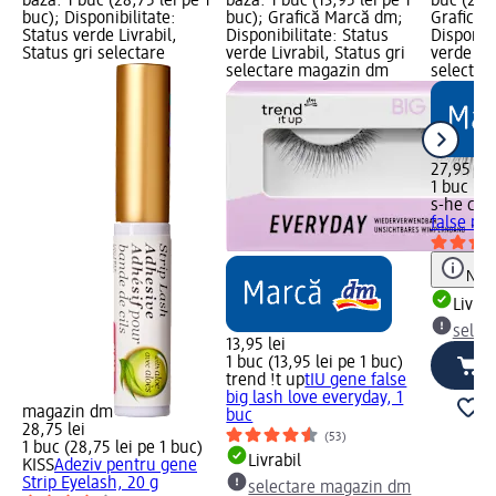
bază: 1 buc (28,75 lei pe 1
bază: 1 buc (13,95 lei pe 1
buc (27,9
buc); Disponibilitate:
buc); Grafică Marcă dm;
Grafică 
Status verde Livrabil,
Disponibilitate: Status
Disponibi
Status gri selectare
verde Livrabil, Status gri
verde Liv
selectare magazin dm
selectar
27,95 lei
1 buc (27
s-he col
false mig
Notă
Livrab
selec
13,95 lei
1 buc (13,95 lei pe 1 buc)
trend !t up
tIU gene false
big lash love everyday, 1
magazin dm
buc
28,75 lei
(53)
1 buc (28,75 lei pe 1 buc)
Livrabil
KISS
Adeziv pentru gene
Strip Eyelash, 20 g
selectare magazin dm