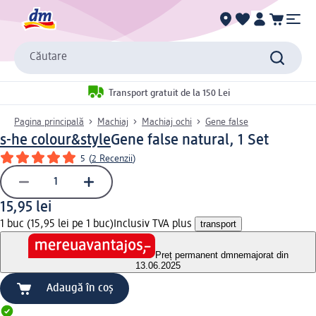
Căutare
Transport gratuit de la 150 Lei
Pagina principală
Machiaj
Machiaj ochi
Gene false
s-he colour&style
Gene false natural, 1 Set
5
(
2 Recenzii
)
15,95 lei
1 buc (15,95 lei pe 1 buc)
Inclusiv TVA plus
transport
Preț permanent dm
nemajorat din
13.06.2025
Adaugă în coș