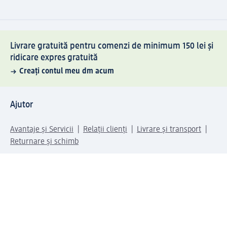
Livrare gratuită pentru comenzi de minimum 150 lei și
ridicare expres gratuită
Creați contul meu dm acum
Ajutor
Avantaje și Servicii
Relații clienți
Livrare și transport
Returnare și schimb
Compania dm
Compania
Responsabilitate
Carieră
Presă
Structura corporativă
Universul produselor dm