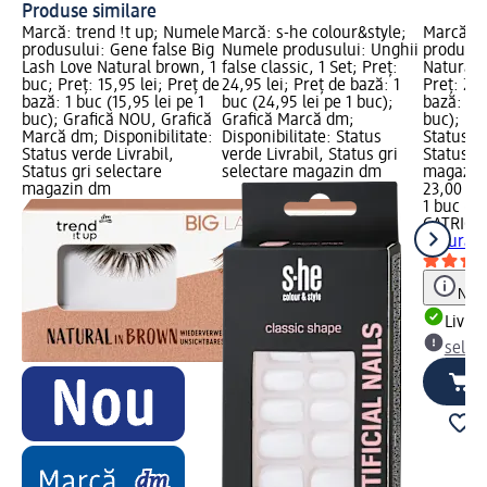
Produse similare
Marcă: trend !t up; Numele
Marcă: s-he colour&style;
Marcă: 
produsului: Gene false Big
Numele produsului: Unghii
produsul
Lash Love Natural brown, 1
false classic, 1 Set; Preț:
Natural 
buc; Preț: 15,95 lei; Preț de
24,95 lei; Preț de bază: 1
Preț: 23,
bază: 1 buc (15,95 lei pe 1
buc (24,95 lei pe 1 buc);
bază: 1 b
buc); Grafică NOU, Grafică
Grafică Marcă dm;
buc); Dis
Marcă dm; Disponibilitate:
Disponibilitate: Status
Status ve
Status verde Livrabil,
verde Livrabil, Status gri
Status gr
Status gri selectare
selectare magazin dm
magazin
magazin dm
23,00 lei
1 buc (23
CATRICE
Natural 
Notă
Livrab
selec