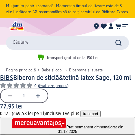
Mulțumim pentru comandă. Momentan timpul de livrare este de 5
zile lucrătoare. Vă recomandăm să folosiți serviciul de Ridicare Expres
Căutare
Transport gratuit de la 150 Lei
Pagina principală
Bebe și copii
Biberoane și suzete
BIBS
Biberon de sticlă&tetină latex Sage, 120 ml
0
(
Evaluare produs
)
77,95 lei
0,12 l (649,58 lei pe 1 l)
Inclusiv TVA plus
transport
Preț permanent dm
nemajorat din
31.12.2025