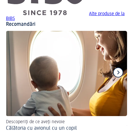
Alte produse de la
BIBS
Recomandări
Descoperiți de ce aveți nevoie
Sfa
Călătoria cu avionul cu un copil
În