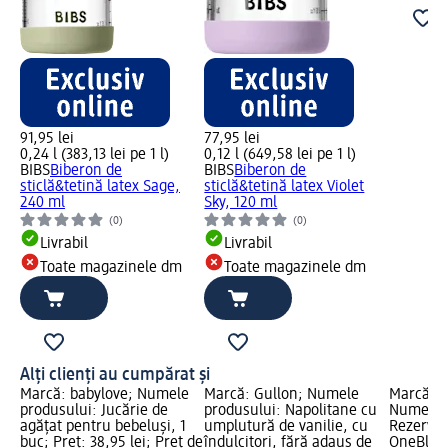
91,95 lei
77,95 lei
0,24 l (383,13 lei pe 1 l)
0,12 l (649,58 lei pe 1 l)
BIBS
Biberon de
BIBS
Biberon de
sticlă&tetină latex Sage,
sticlă&tetină latex Violet
240 ml
Sky, 120 ml
(0)
(0)
Livrabil
Livrabil
Toate magazinele dm
Toate magazinele dm
Alți clienți au cumpărat și
Marcă: babylove; Numele
Marcă: Gullon; Numele
Marcă: P
produsului: Jucărie de
produsului: Napolitane cu
Numele p
agățat pentru bebeluși, 1
umplutură de vanilie, cu
Rezerve 
buc; Preț: 38,95 lei; Preț de
îndulcitori, fără adaus de
OneBlade