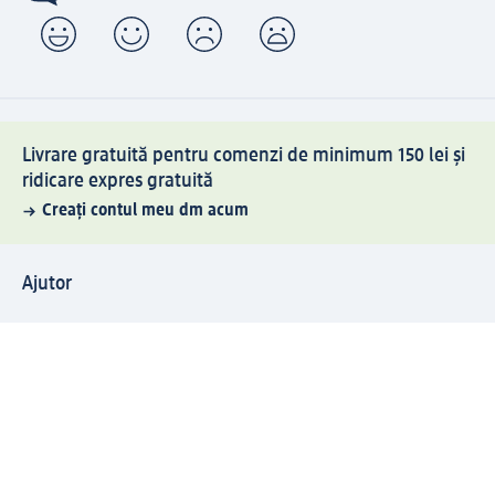
Livrare gratuită pentru comenzi de minimum 150 lei și
ridicare expres gratuită
Creați contul meu dm acum
Ajutor
Avantaje și Servicii
Relații clienți
Livrare și transport
Returnare și schimb
Compania dm
Compania
Responsabilitate
Carieră
Presă