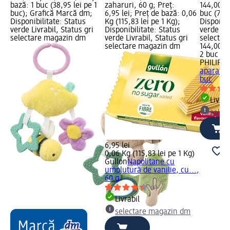
bază: 1 buc (38,95 lei pe 1
zaharuri, 60 g; Preț:
144,00 le
buc); Grafică Marcă dm;
6,95 lei; Preț de bază: 0,06
buc (72,0
Disponibilitate: Status
Kg (115,83 lei pe 1 Kg);
Disponibi
verde Livrabil, Status gri
Disponibilitate: Status
verde Liv
selectare magazin dm
verde Livrabil, Status gri
selectar
selectare magazin dm
144,00 le
2 buc (72
PHILIPS
aparat d
buc
Livrab
selec
6,95 lei
0,06 Kg (115,83 lei pe 1 Kg)
Gullon
Napolitane cu
umplutură de vanilie, cu...,
60 g
(6)
Livrabil
selectare magazin dm