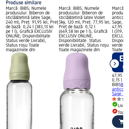
Produse similare
Marcă: BIBS; Numele
Marcă: BIBS; Numele
Marcă: 
produsului: Biberon de
produsului: Biberon de
produsul
sticlă&tetină latex Sage,
sticlă&tetină latex Violet
anticolic
240 ml; Preț: 91,95 lei; Preț
Sky, 120 ml; Preț: 77,95 lei;
Sage, 15
de bază: 0,24 l (383,13 lei
Preț de bază: 0,12 l
47,95 lei
pe 1 l); Grafică EXCLUSIV
(649,58 lei pe 1 l); Grafică
l (319,67 
ONLINE; Disponibilitate:
EXCLUSIV ONLINE;
EXCLUSI
Status verde Livrabil,
Disponibilitate: Status
Disponibi
Status roșu Toate
verde Livrabil, Status roșu
verde Liv
magazinele dm
Toate magazinele dm
Toate m
47,95 lei
0,15 l (31
BIBS
Bib
anticolic
Sage, 15
Livrab
Toate