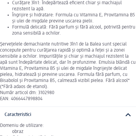
Curățare 3în1: Îndepărtează eficient chiar și machiajul
rezistent la apă.
Îngrijire și hidratare: Formula cu Vitamina E, Provitamina B5
și ulei de migdale previne uscarea pielii.
Formulă delicată: Fără parfum și fără alcool, potrivită pentru
zona sensibilă a ochilor.
Șervețelele demachiante nutritive 3în1 de la Balea sunt special
concepute pentru curățarea rapidă și optimă a feței și a zonei
sensibile a ochilor. Impuritățile și chiar și machiajul rezistent la
apă sunt îndepărtate delicat, dar în profunzime. Emulsia blândă cu
Vitamina E, Provitamina B5 și ulei de migdale îngrijește delicat
pielea, hidratează și previne uscarea. Formula fără parfum, cu
Bisabolol și Provitamina B5, calmează vizibil pielea. Fără alcool*
(*Fără adaos de etanol).
Număr articol dm: 3102980
EAN: 4066447898804
Caracteristici
Domeniu de utilizare:
obraz