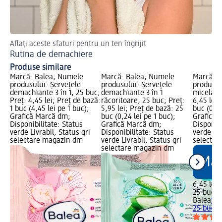
Aflați aceste sfaturi pentru un ten îngrijit
Afl
Rutina de demachiere
Ap
Produse similare
Marcă: Balea; Numele
Marcă: Balea; Numele
Marcă: B
produsului: Șervețele
produsului: Șervețele
produsul
demachiante 3 în 1, 25 buc;
demachiante 3 în 1
micelare
Preț: 4,45 lei; Preț de bază:
răcoritoare, 25 buc; Preț:
6,45 lei;
1 buc (4,45 lei pe 1 buc);
5,95 lei; Preț de bază: 25
buc (0,26
Grafică Marcă dm;
buc (0,24 lei pe 1 buc);
Grafică 
Disponibilitate: Status
Grafică Marcă dm;
Disponibi
verde Livrabil, Status gri
Disponibilitate: Status
verde Liv
selectare magazin dm
verde Livrabil, Status gri
selectar
selectare magazin dm
6,45 lei
25 buc (0
Balea
Șer
25 buc