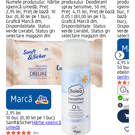
Numele produsului: Hârtie
produsului: Deodorant
produsul
igienică umedă; Preț:
spray Sensitive, 50 ml;
igienice 
2,95 lei; Preț de bază: 10
Preț: 4,15 lei; Preț de bază:
buc; Preț
buc (0,30 lei pe 1 buc);
0,05 l (83,00 lei pe 1 l);
bază: 50 
Grafică Marcă dm;
Grafică Marcă dm;
buc); Gr
Disponibilitate: Status
Disponibilitate: Status
Disponibi
verde Livrabil, Status gri
verde Livrabil, Status gri
verde Liv
selectare magazin dm
selectare magazin dm
selectar
4,95 lei
50 buc (0
ebelin
Be
pentru că
Notă
Livrab
selec
2,95 lei
10 buc (0,30 lei pe 1 buc)
Sanft&Sicher
Hârtie igienică
umedă
(84)