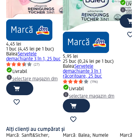
Livrab
selec
4,45 lei
1 buc (4,45 lei pe 1 buc)
Balea
Șervețele
5,95 lei
demachiante 3 în 1, 25 buc
25 buc (0,24 lei pe 1 buc)
(27)
Balea
Șervețele
demachiante 3 în 1
Livrabil
răcoritoare, 25 buc
selectare magazin dm
(196)
Livrabil
selectare magazin dm
Alți clienți au cumpărat și
Marcă: Sanft&Sicher;
Marcă: Balea; Numele
Marcă: e