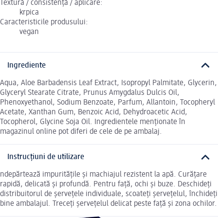
Textură / consistență / aplicare:
krpica
Caracteristicile produsului:
vegan
Ingrediente
Aqua, Aloe Barbadensis Leaf Extract, Isopropyl Palmitate, Glycerin,
Glyceryl Stearate Citrate, Prunus Amygdalus Dulcis Oil,
Phenoxyethanol, Sodium Benzoate, Parfum, Allantoin, Tocopheryl
Acetate, Xanthan Gum, Benzoic Acid, Dehydroacetic Acid,
Tocopherol, Glycine Soja Oil. Ingredientele menționate în
magazinul online pot diferi de cele de pe ambalaj.
Instrucțiuni de utilizare
ndepărtează impuritățile și machiajul rezistent la apă. Curățare
rapidă, delicată și profundă. Pentru față, ochi și buze. Deschideți
distribuitorul de șervețele individuale, scoateți șervețelul, închideți
bine ambalajul. Treceți șervețelul delicat peste față și zona ochilor.