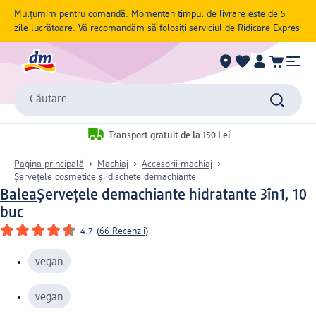
Mulțumim pentru comandă. Momentan timpul de livrare este de 5
zile lucrătoare. Vă recomandăm să folosiți serviciul de Ridicare Expres
Căutare
Transport gratuit de la 150 Lei
Pagina principală
Machiaj
Accesorii machiaj
Șervețele cosmetice și dischete demachiante
Balea
Șervețele demachiante hidratante 3în1, 10
buc
4.7
(
66 Recenzii
)
vegan
vegan