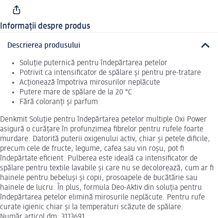
Informații despre produs
Descrierea produsului
Soluție puternică pentru îndepărtarea petelor
Potrivit ca intensificator de spălare și pentru pre-tratare
Acționează împotriva mirosurilor neplăcute
Putere mare de spălare de la 20 °C
Fără coloranți și parfum
Denkmit Soluție pentru îndepărtarea petelor multiple Oxi Power
asigură o curățare în profunzimea fibrelor pentru rufele foarte
murdare. Datorită puterii oxigenului activ, chiar și petele dificile,
precum cele de fructe, legume, cafea sau vin roșu, pot fi
îndepărtate eficient. Pulberea este ideală ca intensificator de
spălare pentru textile lavabile și care nu se decolorează, cum ar fi
hainele pentru bebeluși și copii, prosoapele de bucătărie sau
hainele de lucru. În plus, formula Deo-Aktiv din soluția pentru
îndepărtarea petelor elimină mirosurile neplăcute. Pentru rufe
curate igienic chiar și la temperaturi scăzute de spălare.
Număr articol dm: 3113691