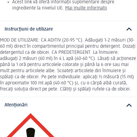
Acest link vă oferă informații suplimentare despre
ingrediente la nivelul UE.
Mai multe informații
Instrucțiuni de utilizare
MOD DE UTILIZARE: CA ADITIV (20-95 °C). Adăugați 1-2 măsuri (30-
60 ml) direct în compartimentul principal pentru detergent. Dozați
detergentul ca de obicei. CA PREDETERGENT. La înmuiere:
adăugați 2 măsuri (60 ml) în 4 L apă (40-60 °C). Lăsați să acționeze
până la 1 oră pentru articolele colorate și până la 6 ore sau mai
mult pentru articolele albe. Scoateți articolele din înmuiere și
spălați ca de obicei. Pe pete individuale: aplicați ½ măsură (15 ml)
în aproximativ 100 ml apă (40-60 °C) și, cu o cârpă albă curată,
frecați soluția direct pe pete. Clătiți și spălați rufele ca de obicei.
Atenționări