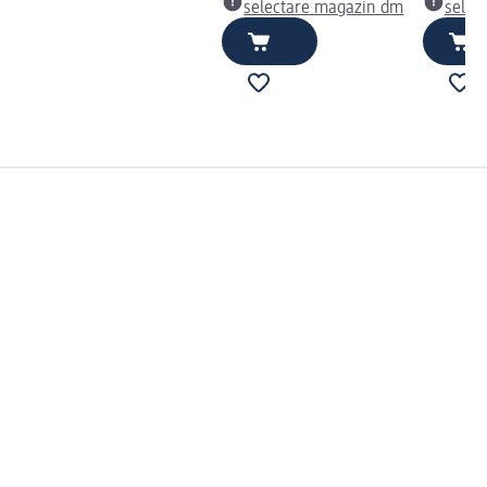
selectare magazin dm
selec