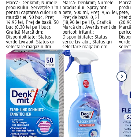
Marcă: Denkmit; Numele
Marcă: Denkmit; Numele
Marcă: 
produsului: Șervețele 3 în 1
produsului: Spray anti-
produsul
pentru captarea culorii și a
pete, 500 ml; Preț: 9,45 lei;
pete, 500
murdăriei, 50 buc; Preț:
Preț de bază: 0,5 l
Preț de 
14,95 lei; Preț de bază: 50
(18,90 lei pe 1 l); Grafică
(20,90 le
buc (0,30 lei pe 1 buc);
Marcă dm; Avertisment de
Marcă dm
Grafică Marcă dm;
pericol: iritant.;
pericol: i
Disponibilitate: Status
Disponibilitate: Status
Disponibi
verde Livrabil, Status gri
verde Livrabil, Status gri
verde Liv
selectare magazin dm
selectare magazin dm
selectar