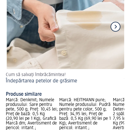
Cum să salvați îmbrăcămintea!
Tru
Îndepărtarea petelor de grăsime
În
Produse similare
Marcă: Denkmit; Numele
Marcă: HEITMANN pure;
Marcă: 
produsului: Sare pentru
Numele produsului: Pudră
Numele p
pete, 500 g; Preț: 10,45 lei;
pentru pete color, 500 g;
Detergen
Preț de bază: 0,5 Kg
Preț: 34,95 lei; Preț de
2 spălări
(20,90 lei pe 1 Kg); Grafică
bază: 0,5 Kg (69,90 lei pe 1
7,95 lei;
Marcă dm; Avertisment de
Kg); Avertisment de
Kg (99,38
pericol: iritant.;
pericol: iritant.;
Avertism