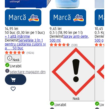
14,95 lei
9,45 lei
10,45 lei
50 buc (0,30 lei pe 1 buc)
0,5 l (18,90 lei pe 1 l)
0,5 Kg (2
+ 1 altă mărime
Denkmit
Spray anti-pete,
Denkmit
Denkmit
Șervețele 3 în 1
500 ml
500 g
pentru captarea culorii și
(328)
a..., 50 buc
(1024)
Notă
Livrabil
selectare magazin dm
Notă
Livrabil
Livrab