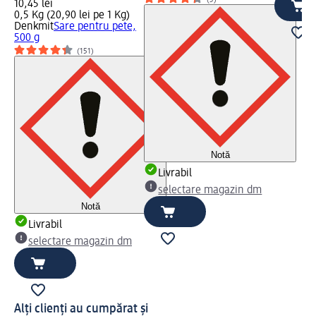
10,45 lei
0,5 Kg (20,90 lei pe 1 Kg)
Denkmit
Sare pentru pete,
500 g
(151)
Notă
Livrabil
selectare magazin dm
Notă
Livrabil
selectare magazin dm
Alți clienți au cumpărat și