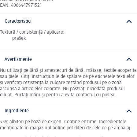
EAN: 4066447971521
Caracteristici
Textură / consistență / aplicare:
prašek
Avertismente
Nu utilizați pe lână și amestecuri de lână, mătase, textile acoperite
sau piele. Citiți instrucțiunile de spălare de pe etichetele textilelor
și verificați rezistența la culoare testând produsul pe o zonă
ascunsă a articolelor colorate. Nu păstrați niciodată produsul
diluat. Purtați mănuși pentru a evita contactul cu pielea.
Ingrediente
<5% albitori pe bază de oxigen. Conține enzime. Ingredientele
menționate în magazinul online pot diferi de cele de pe ambalaj.