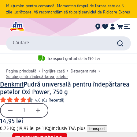
Mulțumim pentru comandă. Momentan timpul de livrare este de 5
zile lucrătoare. Vă recomandăm să folosiți serviciul de Ridicare Expres
Căutare
Transport gratuit de la 150 Lei
Pagina principală
Îngrijire casă
Detergent rufe
Soluție pentru îndepărtarea petelor
Denkmit
Pudră universală pentru îndepărtarea
petelor Oxi Power, 750 g
4.6
(
62 Recenzii
)
14,95 lei
0,75 Kg (19,93 lei pe 1 Kg)
Inclusiv TVA plus
transport