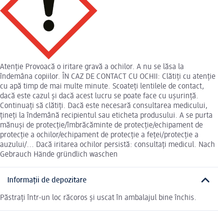
Atenție Provoacă o iritare gravă a ochilor. A nu se lăsa la
îndemâna copiilor. ÎN CAZ DE CONTACT CU OCHII: Clătiți cu atenție
cu apă timp de mai multe minute. Scoateți lentilele de contact,
dacă este cazul și dacă acest lucru se poate face cu ușurință.
Continuați să clătiți. Dacă este necesară consultarea medicului,
țineți la îndemână recipientul sau eticheta produsului. A se purta
mănuși de protecție/îmbrăcăminte de protecție/echipament de
protecție a ochilor/echipament de protecție a feței/protecție a
auzului/... Dacă iritarea ochilor persistă: consultaţi medicul. Nach
Gebrauch Hände gründlich waschen
Informații de depozitare
Păstrați într-un loc răcoros și uscat în ambalajul bine închis.