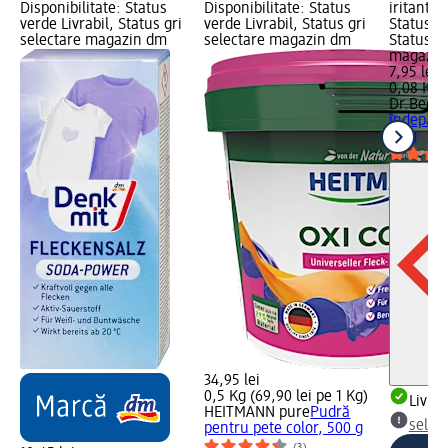
Disponibilitate: Status
Disponibilitate: Status
iritant.;
verde Livrabil, Status gri
verde Livrabil, Status gri
Status ve
selectare magazin dm
selectare magazin dm
Status gr
magazin
7,95 lei
0,08 Kg (
Dr.Beck
îndepărta
80 g
34,95 lei
0,5 Kg (69,90 lei pe 1 Kg)
Livrab
HEITMANN pure
Pudră
selec
pentru pete color, 500 g
(3)