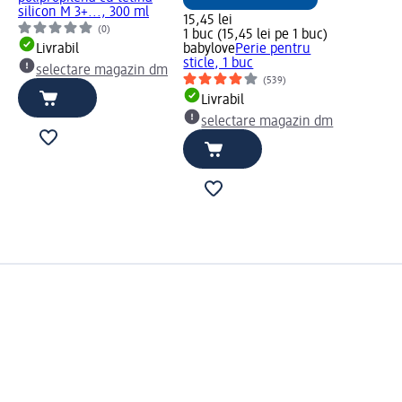
silicon M 3+..., 300 ml
15,45 lei
(0)
1 buc (15,45 lei pe 1 buc)
Livrabil
babylove
Perie pentru
sticle, 1 buc
selectare magazin dm
(539)
Livrabil
selectare magazin dm