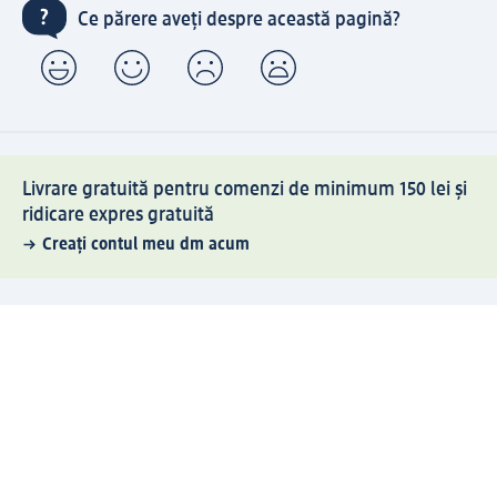
Ce părere aveți despre această pagină?
Livrare gratuită pentru comenzi de minimum 150 lei și
ridicare expres gratuită
Creați contul meu dm acum
Ajutor
Avantaje și Servicii
Relații clienți
Livrare și transport
Returnare și schimb
Compania dm