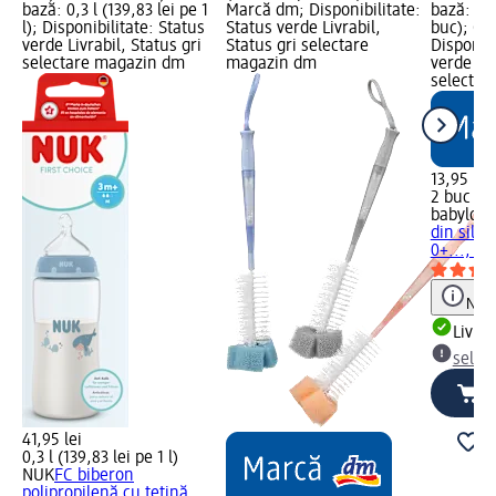
bază: 0,3 l (139,83 lei pe 1
Marcă dm; Disponibilitate:
bază: 2 b
l); Disponibilitate: Status
Status verde Livrabil,
buc); Gr
verde Livrabil, Status gri
Status gri selectare
Disponibi
selectare magazin dm
magazin dm
verde Liv
selectar
13,95 lei
2 buc (6,
babylove
din sili
0+..., 2 
Notă
Livrab
selec
41,95 lei
0,3 l (139,83 lei pe 1 l)
NUK
FC biberon
polipropilenă cu tetină