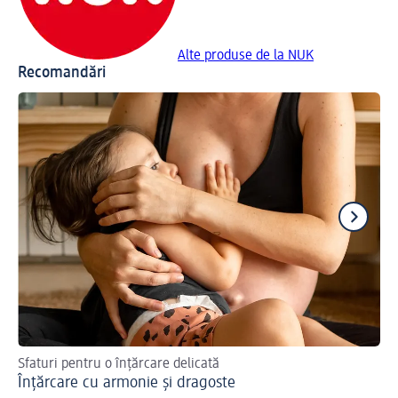
Alte produse de la NUK
Recomandări
Sfaturi pentru o înțărcare delicată
Un
Înțărcare cu armonie și dragoste
Cu