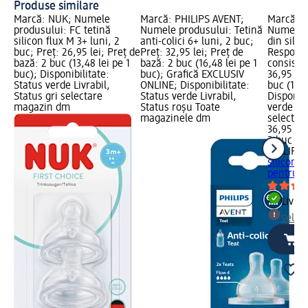
Produse similare
Marcă: NUK; Numele
Marcă: PHILIPS AVENT;
Marcă: P
produsului: FC tetină
Numele produsului: Tetină
Numele p
silicon flux M 3+ luni, 2
anti-colici 6+ luni, 2 buc;
din silic
buc; Preț: 26,95 lei; Preț de
Preț: 32,95 lei; Preț de
Response
bază: 2 buc (13,48 lei pe 1
bază: 2 buc (16,48 lei pe 1
consisten
buc); Disponibilitate:
buc); Grafică EXCLUSIV
36,95 lei
Status verde Livrabil,
ONLINE; Disponibilitate:
buc (18,4
Status gri selectare
Status verde Livrabil,
Disponibi
magazin dm
Status roșu Toate
verde Liv
magazinele dm
selectar
36,95 lei
2 buc (18
PHILIPS
silicon 
pentru...
Livrab
selec