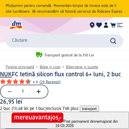
Mulțumim pentru comandă. Momentan timpul de livrare este de 5
zile lucrătoare. Vă recomandăm să folosiți serviciul de Ridicare Expres
Căutare
Transport gratuit de la 150 Lei
Pagina principală
Bebe și copii
Biberoane și suzete
NUK
FC tetină silicon flux control 6+ luni, 2 buc
4.6
(
29 Recenzii
)
26,95 lei
2 buc (13,48 lei pe 1 buc)
Inclusiv TVA plus
transport
Preț permanent dm
nemajorat din
19.03.2026