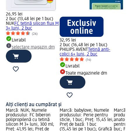
26,95 lei
2 buc (13,48 lei pe 1 buc)
NUK
FC tetină silicon flux M
3+ luni, 2 buc
(26)
Livrabil
32,95 lei
2 buc (16,48 lei pe 1 buc)
selectare magazin dm
PHILIPS AVENT
Tetină anti-
colici 6+ luni, 2 buc
(14)
Livrabil
Toate magazinele dm
Alți clienți au cumpărat și
Marcă: NUK; Numele
Marcă: babylove; Numele
Marcă: b
produsului: FC biberon
produsului: Perie pentru
produsul
polipropilenă cu tetină
sticle, 1 buc; Preț: 15,45 lei;
anatomic
silicon M 3+ luni, 300 ml;
Preț de bază: 1 buc
pentru b
Preț: 41,95 lei; Preț de
(15,45 lei pe 1 buc); Grafică
buc; Preț