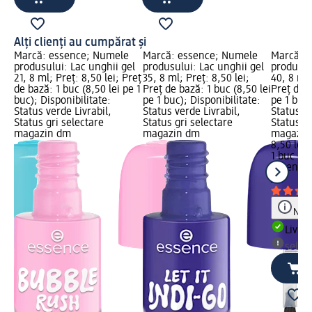
Alți clienți au cumpărat și
e
Marcă: essence; Numele
Marcă: essence; Numele
Marcă: 
el
produsului: Lac unghii gel
produsului: Lac unghii gel
produsul
21, 8 ml; Preț: 8,50 lei; Preț
35, 8 ml; Preț: 8,50 lei;
40, 8 ml;
 lei
de bază: 1 buc (8,50 lei pe 1
Preț de bază: 1 buc (8,50 lei
Preț de b
:
buc); Disponibilitate:
pe 1 buc); Disponibilitate:
pe 1 buc)
Status verde Livrabil,
Status verde Livrabil,
Status ve
Status gri selectare
Status gri selectare
Status gr
magazin dm
magazin dm
magazin
8,50 lei
1 buc (8,
essence
ml
Not
Livrab
selec