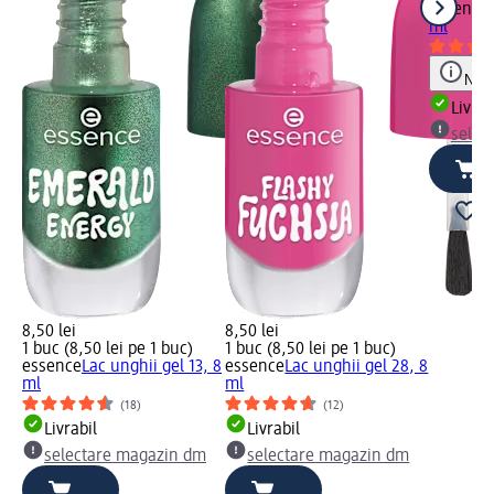
essence
ml
Notă
Livrab
selec
8,50 lei
8,50 lei
1 buc (8,50 lei pe 1 buc)
1 buc (8,50 lei pe 1 buc)
essence
Lac unghii gel 13, 8
essence
Lac unghii gel 28, 8
ml
ml
(18)
(12)
Livrabil
Livrabil
selectare magazin dm
selectare magazin dm