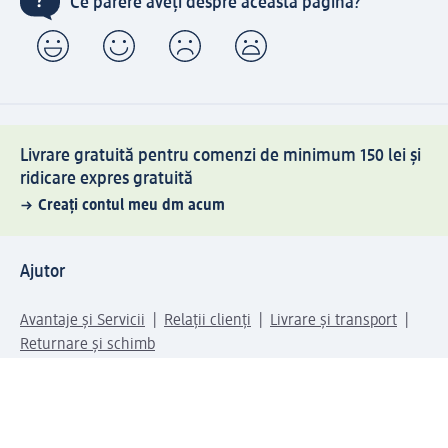
Ce părere aveți despre această pagină?
Livrare gratuită pentru comenzi de minimum 150 lei și
ridicare expres gratuită
Creați contul meu dm acum
Ajutor
Avantaje și Servicii
Relații clienți
Livrare și transport
Returnare și schimb
Compania dm
Compania
Responsabilitate
Carieră
Presă