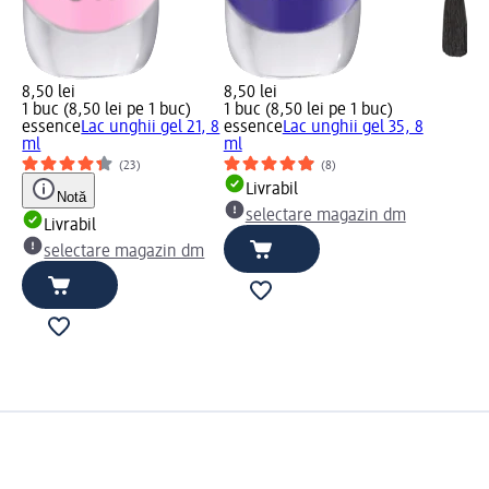
8,50 lei
8,50 lei
1 buc (8,50 lei pe 1 buc)
1 buc (8,50 lei pe 1 buc)
, 8
essence
Lac unghii gel 21, 8
essence
Lac unghii gel 35, 8
ml
ml
(23)
(8)
Livrabil
Notă
selectare magazin dm
Livrabil
m
selectare magazin dm