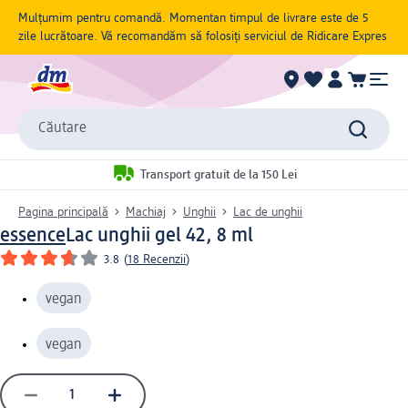
Mulțumim pentru comandă. Momentan timpul de livrare este de 5
zile lucrătoare. Vă recomandăm să folosiți serviciul de Ridicare Expres
Căutare
Transport gratuit de la 150 Lei
Pagina principală
Machiaj
Unghii
Lac de unghii
essence
Lac unghii gel 42, 8 ml
3.8
(
18 Recenzii
)
vegan
vegan