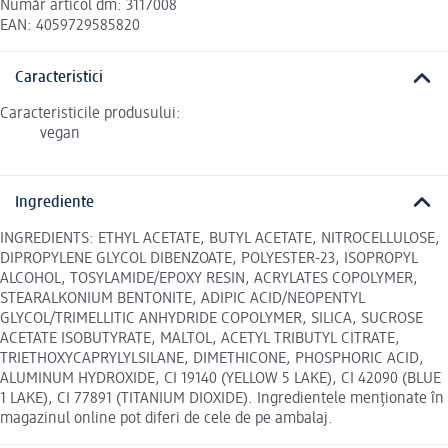
Număr articol dm: 3117008
EAN: 4059729585820
Caracteristici
Caracteristicile produsului:
vegan
Ingrediente
INGREDIENTS: ETHYL ACETATE, BUTYL ACETATE, NITROCELLULOSE,
DIPROPYLENE GLYCOL DIBENZOATE, POLYESTER-23, ISOPROPYL
ALCOHOL, TOSYLAMIDE/EPOXY RESIN, ACRYLATES COPOLYMER,
STEARALKONIUM BENTONITE, ADIPIC ACID/NEOPENTYL
GLYCOL/TRIMELLITIC ANHYDRIDE COPOLYMER, SILICA, SUCROSE
ACETATE ISOBUTYRATE, MALTOL, ACETYL TRIBUTYL CITRATE,
TRIETHOXYCAPRYLYLSILANE, DIMETHICONE, PHOSPHORIC ACID,
ALUMINUM HYDROXIDE, CI 19140 (YELLOW 5 LAKE), CI 42090 (BLUE
1 LAKE), CI 77891 (TITANIUM DIOXIDE). Ingredientele menționate în
magazinul online pot diferi de cele de pe ambalaj.