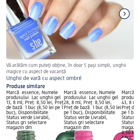
Vă arătăm cum puteți obține, în doar 5 pași simpli, unghii
Af
magice cu aspect de vacanță
Un
Unghii de vară cu aspect ombré
Produse similare
Marcă: essence; Numele
Marcă: essence; Numele
Marcă: 
produsului: Lac unghii gel
produsului: Lac unghii gel
produsul
13, 8 ml; Preț: 8,50 lei; Preț
28, 8 ml; Preț: 8,50 lei;
43, 8 ml;
de bază: 1 buc (8,50 lei pe 1
Preț de bază: 1 buc (8,50 lei
Preț de b
buc); Disponibilitate:
pe 1 buc); Disponibilitate:
pe 1 buc)
Status verde Livrabil,
Status verde Livrabil,
Status ve
Status gri selectare
Status gri selectare
Status gr
magazin dm
magazin dm
magazin
8,50 lei
1 buc (8,