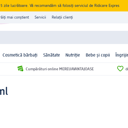
zile lucrătoare. Vă recomandăm să folosiți serviciul de Ridicare Expres
răiți mai conștient
Servicii
Relații clienți
Cosmetică bărbați
Sănătate
Nutriție
Bebe și copii
Îngrij
Cumpărături online MEREUAVANTAJOASE
d
ml