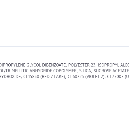
 DIPROPYLENE GLYCOL DIBENZOATE, POLYESTER-23, ISOPROPYL AL
L/TRIMELLITIC ANHYDRIDE COPOLYMER, SILICA, SUCROSE ACETATE
XIDE, CI 15850 (RED 7 LAKE), CI 60725 (VIOLET 2), CI 77007 (UL