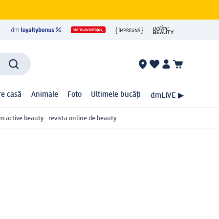
ire casă
Animale
Foto
Ultimele bucăți
dmLIVE ▶
m active beauty - revista online de beauty