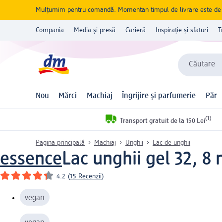
Mulțumim pentru comandă. Momentan timpul de livrare este de 5 
Compania
Media și presă
Carieră
Inspirație și sfaturi
T
Căutare
Nou
Mărci
Machiaj
Îngrijire și parfumerie
Păr
(1)
Transport gratuit de la 150 Lei
Pagina principală
Machiaj
Unghii
Lac de unghii
essence
Lac unghii gel 32, 8 
4.2
(
15 Recenzii
)
vegan