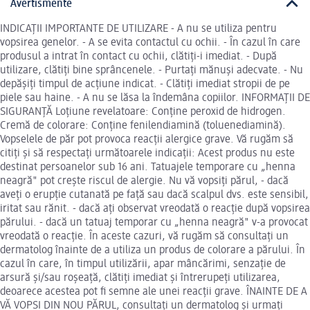
Avertismente
INDICAȚII IMPORTANTE DE UTILIZARE - A nu se utiliza pentru
vopsirea genelor. - A se evita contactul cu ochii. - În cazul în care
produsul a intrat în contact cu ochii, clătiți-i imediat. - După
utilizare, clătiți bine sprâncenele. - Purtați mănuși adecvate. - Nu
depășiți timpul de acțiune indicat. - Clătiți imediat stropii de pe
piele sau haine. - A nu se lăsa la îndemâna copiilor. INFORMAȚII DE
SIGURANȚĂ Loțiune revelatoare: Conține peroxid de hidrogen.
Cremă de colorare: Conține fenilendiamină (toluenediamină).
Vopselele de păr pot provoca reacții alergice grave. Vă rugăm să
citiți și să respectați următoarele indicații: Acest produs nu este
destinat persoanelor sub 16 ani. Tatuajele temporare cu „henna
neagră" pot crește riscul de alergie. Nu vă vopsiți părul, - dacă
aveți o erupție cutanată pe față sau dacă scalpul dvs. este sensibil,
iritat sau rănit. - dacă ați observat vreodată o reacție după vopsirea
părului. - dacă un tatuaj temporar cu „henna neagră" v-a provocat
vreodată o reacție. În aceste cazuri, vă rugăm să consultați un
dermatolog înainte de a utiliza un produs de colorare a părului. În
cazul în care, în timpul utilizării, apar mâncărimi, senzație de
arsură și/sau roșeață, clătiți imediat și întrerupeți utilizarea,
deoarece acestea pot fi semne ale unei reacții grave. ÎNAINTE DE A
VĂ VOPSI DIN NOU PĂRUL, consultați un dermatolog și urmați