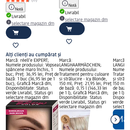
(17)
Notă
Notă
Livrabil
Livrabil
selectare magazin dm
selectare magazin dm
Alți clienți au cumpărat și
Marcă: réell‘e EXPERT;
Marcă:
Marcă:
Numele produsului: Vopsea
LANGHAARMÄDCHEN;
LANGHA
spâncene maro închis, 1
Numele produsului:
Numele p
buc; Preț: 36,95 lei; Preț de
Tratament pentru culoare
Tratamen
bază: 1 buc (36,95 lei pe 1
si strălucire - Icy Blonde,
și strălu
buc); Grafică Marcă dm;
150 ml; Preț: 21,95 lei; Preț
150 ml; P
Disponibilitate: Status
de bază: 0,15 l (146,33 lei
de bază: 
verde Livrabil, Status gri
pe 1 l); Grafică Marcă dm;
pe 1 l); 
selectare magazin dm
Disponibilitate: Status
Disponibi
verde Livrabil, Status gri
verde Liv
selectare magazin dm
selectar