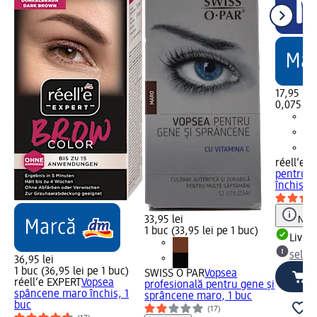
17,95 lei
0,075 l (2
réell‘e 
pentru r
închis, 
33,95 lei
Notă
1 buc (33,95 lei pe 1 buc)
Livrab
selec
36,95 lei
1 buc (36,95 lei pe 1 buc)
SWISS O PAR
Vopsea
réell‘e EXPERT
Vopsea
profesională pentru gene și
spâncene maro închis, 1
sprâncene maro, 1 buc
buc
(17)