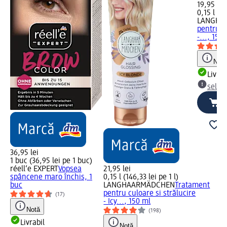
19,95 lei
0,15 l (13
LANGHA
pentru cu
-..., 150
Notă
Livrab
selec
36,95 lei
1 buc (36,95 lei pe 1 buc)
réell‘e EXPERT
Vopsea
21,95 lei
spâncene maro închis, 1
0,15 l (146,33 lei pe 1 l)
buc
LANGHAARMÄDCHEN
Tratament
pentru culoare si strălucire
(17)
- Icy..., 150 ml
Notă
(198)
Livrabil
Notă