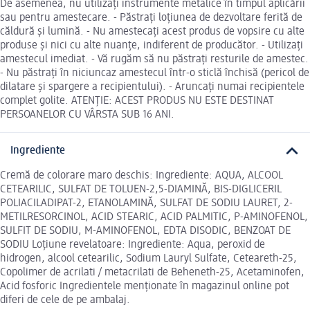
De asemenea, nu utilizați instrumente metalice în timpul aplicării
sau pentru amestecare. - Păstrați loțiunea de dezvoltare ferită de
căldură și lumină. - Nu amestecați acest produs de vopsire cu alte
produse și nici cu alte nuanțe, indiferent de producător. - Utilizați
amestecul imediat. - Vă rugăm să nu păstrați resturile de amestec.
- Nu păstrați în niciuncaz amestecul într-o sticlă închisă (pericol de
dilatare și spargere a recipientului). - Aruncați numai recipientele
complet golite. ATENȚIE: ACEST PRODUS NU ESTE DESTINAT
PERSOANELOR CU VÂRSTA SUB 16 ANI.
Ingrediente
Cremă de colorare maro deschis: Ingrediente: AQUA, ALCOOL
CETEARILIC, SULFAT DE TOLUEN-2,5-DIAMINĂ, BIS-DIGLICERIL
POLIACILADIPAT-2, ETANOLAMINĂ, SULFAT DE SODIU LAURET, 2-
METILRESORCINOL, ACID STEARIC, ACID PALMITIC, P-AMINOFENOL,
SULFIT DE SODIU, M-AMINOFENOL, EDTA DISODIC, BENZOAT DE
SODIU Loțiune revelatoare: Ingrediente: Aqua, peroxid de
hidrogen, alcool cetearilic, Sodium Lauryl Sulfate, Ceteareth-25,
Copolimer de acrilati / metacrilati de Beheneth-25, Acetaminofen,
Acid fosforic Ingredientele menționate în magazinul online pot
diferi de cele de pe ambalaj.