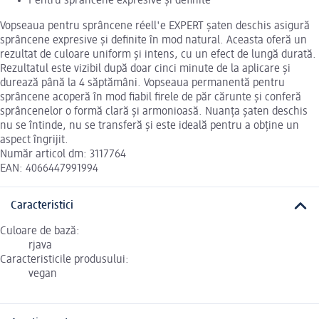
Pentru sprâncene expresive și definite
Vopseaua pentru sprâncene réell'e EXPERT șaten deschis asigură
sprâncene expresive și definite în mod natural. Aceasta oferă un
rezultat de culoare uniform și intens, cu un efect de lungă durată.
Rezultatul este vizibil după doar cinci minute de la aplicare și
durează până la 4 săptămâni. Vopseaua permanentă pentru
sprâncene acoperă în mod fiabil firele de păr cărunte și conferă
sprâncenelor o formă clară și armonioasă. Nuanța șaten deschis
nu se întinde, nu se transferă și este ideală pentru a obține un
aspect îngrijit.
Număr articol dm: 3117764
EAN: 4066447991994
Caracteristici
Culoare de bază:
rjava
Caracteristicile produsului:
vegan