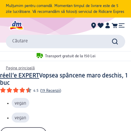
Mulțumim pentru comandă. Momentan timpul de livrare este de 5
zile lucrătoare. Vă recomandăm să folosiți serviciul de Ridicare Expres
Căutare
Transport gratuit de la 150 Lei
Pagina principală
réell‘e EXPERT
Vopsea spâncene maro deschis, 1
buc
4.5
(
19 Recenzii
)
vegan
vegan