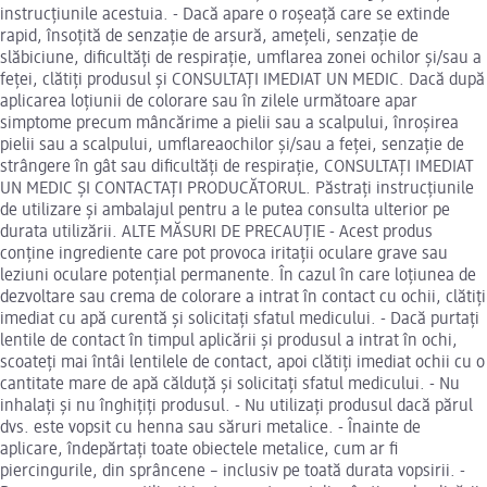
instrucțiunile acestuia. - Dacă apare o roșeață care se extinde
rapid, însoțită de senzație de arsură, amețeli, senzație de
slăbiciune, dificultăți de respirație, umflarea zonei ochilor și/sau a
feței, clătiți produsul și CONSULTAȚI IMEDIAT UN MEDIC. Dacă după
aplicarea loțiunii de colorare sau în zilele următoare apar
simptome precum mâncărime a pielii sau a scalpului, înroșirea
pielii sau a scalpului, umflareaochilor și/sau a feței, senzație de
strângere în gât sau dificultăți de respirație, CONSULTAȚI IMEDIAT
UN MEDIC ȘI CONTACTAȚI PRODUCĂTORUL. Păstrați instrucțiunile
de utilizare și ambalajul pentru a le putea consulta ulterior pe
durata utilizării. ALTE MĂSURI DE PRECAUȚIE - Acest produs
conține ingrediente care pot provoca iritații oculare grave sau
leziuni oculare potențial permanente. În cazul în care loțiunea de
dezvoltare sau crema de colorare a intrat în contact cu ochii, clătiți
imediat cu apă curentă și solicitați sfatul medicului. - Dacă purtați
lentile de contact în timpul aplicării și produsul a intrat în ochi,
scoateți mai întâi lentilele de contact, apoi clătiți imediat ochii cu o
cantitate mare de apă călduță și solicitați sfatul medicului. - Nu
inhalați și nu înghițiți produsul. - Nu utilizați produsul dacă părul
dvs. este vopsit cu henna sau săruri metalice. - Înainte de
aplicare, îndepărtați toate obiectele metalice, cum ar fi
piercingurile, din sprâncene – inclusiv pe toată durata vopsirii. -