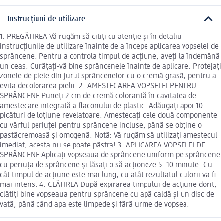
Instrucțiuni de utilizare
1. PREGĂTIREA Vă rugăm să citiți cu atenție și în detaliu
instrucțiunile de utilizare înainte de a începe aplicarea vopselei de
sprâncene. Pentru a controla timpul de acțiune, aveți la îndemână
un ceas. Curățați-vă bine sprâncenele înainte de aplicare. Protejați
zonele de piele din jurul sprâncenelor cu o cremă grasă, pentru a
evita decolorarea pielii. 2. AMESTECAREA VOPSELEI PENTRU
SPRÂNCENE Puneți 2 cm de cremă colorantă în cavitatea de
amestecare integrată a flaconului de plastic. Adăugați apoi 10
picături de loțiune revelatoare. Amestecați cele două componente
cu vârful periuței pentru sprâncene incluse, până se obține o
pastăcremoasă și omogenă. Notă: Vă rugăm să utilizați amestecul
imediat, acesta nu se poate păstra! 3. APLICAREA VOPSELEI DE
SPRÂNCENE Aplicați vopseaua de sprâncene uniform pe sprâncene
cu periuța de sprâncene și lăsați-o să acționeze 5–10 minute. Cu
cât timpul de acțiune este mai lung, cu atât rezultatul culorii va fi
mai intens. 4. CLĂTIREA După expirarea timpului de acțiune dorit,
clătiți bine vopseaua pentru sprâncene cu apă caldă și un disc de
vată, până când apa este limpede și fără urme de vopsea.