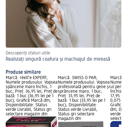
Descoperiți sfaturi utile
Lă
Realizați singură coafura și machiajul de mireasă
de
Al
Produse similare
Marcă: réell‘e EXPERT;
Marcă: SWISS O PAR;
Marcă: r
Numele produsului: Vopsea
Numele produsului: Vopsea
Numele p
spâncene maro închis, 1
profesională pentru gene și
ul pentr
buc; Preț: 36,95 lei; Preț de
sprâncene maro, 1 buc;
închis, 7
bază: 1 buc (36,95 lei pe 1
Preț: 33,95 lei; Preț de
17,95 lei
buc); Grafică Marcă dm;
bază: 1 buc (33,95 lei pe 1
0,075 l (2
Disponibilitate: Status
buc); Disponibilitate:
Grafică 
verde Livrabil, Status gri
Status verde Livrabil,
dm; Dispo
selectare magazin dm
Status gri selectare
verde Liv
magazin dm
selectar