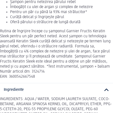
Șampon pentru netezirea părului rebel
Îmbogățit cu ulei de argan și complex de netezire
Pentru un păr cu până la 93% mai strălucitor*
Curăță delicat și îngrijește părul
Oferă părului o strălucire de lungă durată
Rutina de îngrijire începe cu șamponul Garnier Fructis Keratin
Sleek pentru un păr perfect neted. Acest șampon cu tehnologia
avansată Keratin Sleek curăță delicat și netezește pe termen lung
părul rebel, oferindu-i o strălucire radiantă. Formula sa,
îmbogățită cu 4% complex de netezire și ulei de argan, face părul
mai strălucitor și îl protejează de umiditate. Șamponul Garnier
Fructis Keratin Sleek este ideal pentru a obține un păr mătăsos,
neted și cu aspect sănătos. *Test instrumental, șampon + balsam
Număr articol dm: 3124714
EAN: 3600542667548
Ingrediente
INGREDIENTS: AQUA / WATER, SODIUM LAURETH SULFATE, COCO-
BETAINE, ARGANIA SPINOSA KERNEL OIL, DICAPRYLYL ETHER, PPG-
5-CETETH-20, PEG-55 PROPYLENE GLYCOL OLEATE, PEG-60