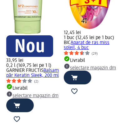
12,45 lei
1 buc (12,45 lei pe 1 buc)
BIC
Aparat de ras miss
soleil, 4 buc
(29)
33,95 lei
Livrabil
0,2 l (169,75 lei pe 1 l)
selectare magazin dm
GARNIER FRUCTIS
Balsam
păr Keratin Sleek, 200 ml
(2)
Livrabil
selectare magazin dm