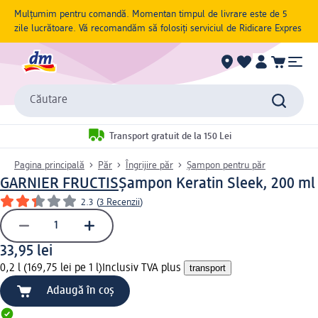
Mulțumim pentru comandă. Momentan timpul de livrare este de 5
zile lucrătoare. Vă recomandăm să folosiți serviciul de Ridicare Expres
Căutare
Transport gratuit de la 150 Lei
Pagina principală
Păr
Îngrijire păr
Șampon pentru păr
GARNIER FRUCTIS
Șampon Keratin Sleek, 200 ml
2.3
(
3 Recenzii
)
33,95 lei
0,2 l (169,75 lei pe 1 l)
Inclusiv TVA plus
transport
Adaugă în coș