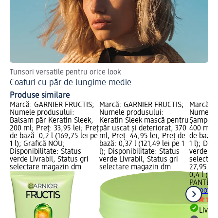
Tunsori versatile pentru orice look
Af
Coafuri cu păr de lungime medie
Ha
Produse similare
Marcă: GARNIER FRUCTIS;
Marcă: GARNIER FRUCTIS;
Marcă: 
Numele produsului:
Numele produsului:
Numele p
Balsam păr Keratin Sleek,
Keratin Sleek mască pentru
Șampon 
200 ml; Preț: 33,95 lei; Preț
păr uscat și deteriorat, 370
400 ml; P
de bază: 0,2 l (169,75 lei pe
ml; Preț: 44,95 lei; Preț de
de bază: 
1 l); Grafică NOU;
bază: 0,37 l (121,49 lei pe 1
1 l); Dis
Disponibilitate: Status
l); Disponibilitate: Status
verde Liv
verde Livrabil, Status gri
verde Livrabil, Status gri
selectar
selectare magazin dm
selectare magazin dm
27,95 lei
0,4 l (69,
PANTENE
Smooth&
Livrab