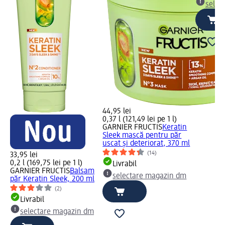
selec
44,95 lei
0,37 l (121,49 lei pe 1 l)
GARNIER FRUCTIS
Keratin
Sleek mască pentru păr
uscat și deteriorat, 370 ml
(14)
33,95 lei
0,2 l (169,75 lei pe 1 l)
Livrabil
GARNIER FRUCTIS
Balsam
selectare magazin dm
păr Keratin Sleek, 200 ml
(2)
Livrabil
selectare magazin dm