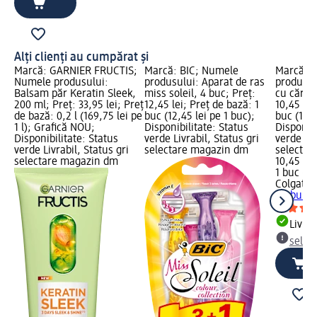
Alți clienți au cumpărat și
Marcă: GARNIER FRUCTIS;
Marcă: BIC; Numele
Marcă: C
Numele produsului:
produsului: Aparat de ras
produsul
Balsam păr Keratin Sleek,
miss soleil, 4 buc; Preț:
cu cărbu
200 ml; Preț: 33,95 lei; Preț
12,45 lei; Preț de bază: 1
10,45 lei
de bază: 0,2 l (169,75 lei pe
buc (12,45 lei pe 1 buc);
buc (10,4
1 l); Grafică NOU;
Disponibilitate: Status
Disponibi
Disponibilitate: Status
verde Livrabil, Status gri
verde Liv
verde Livrabil, Status gri
selectare magazin dm
selectar
selectare magazin dm
10,45 lei
1 buc (10
Colgate
P
cărbune,
Livrab
selec