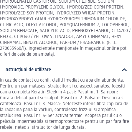
HYDROGENATED CASTOR OIL, SODIUM CHLORIDE, SODIUM
HYDROXIDE, PROPYLENE GLYCOL, HYDROLYZED CORN PROTEIN,
HYDROLYZED SOY PROTEIN, HYDROLYZED WHEAT PROTEIN,
HYDROXYPROPYL GUAR HYDROXYPROPYLTRIMONIUM CHLORIDE,
CITRIC ACID, OLEYL ALCOHOL, POLYQUATERNIUM-7, TOCOPHEROL,
SODIUM BENZOATE, SALICYLIC ACID, PHENOXYETHANOL, CI 14700 /
RED 4, CI 19140 / YELLOW 5, LINALOOL, AMYL CINNAMAL, HEXYL
CINNAMAL, BENZYL ALCOHOL, PARFUM / FRAGRANCE. (F.I.L.
270055960/1). Ingredientele menționate în magazinul online pot
diferi de cele de pe ambalaj.
Instrucțiuni de utilizare
In caz de contact cu ochii, clatiti imediat cu apa din abundenta.
Pentru un par matasos, stralucitor si cu aspect sanatos, folositi
gama completa Keratin Sleek in 4 pasi: Pasul nr. 1- Sampon:
Curata delicat parul si scalpul. Pasul nr. 2- Balsam: Descurca si
catifeleaza. Pasul nr. 3- Masca: Netezeste intens fibra capilara de
la radacina pana la varfuri, controleaza frizz-ul si amplifica
stralucirea. Pasul nr. 4- Ser activat termic: Acopera parul cu o
pelicula impermeabila si termoprotectoare pentru un par fara fire
rebele, neted si stralucitor de lunga durata.