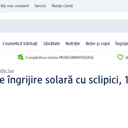
răiți mai conștient
Servicii
Relații clienți
Cosmetică bărbați
Sănătate
Nutriție
Bebe și copii
Îngrij
Cumpărături online MEREUAVANTAJOASE
d
After Sun
îngrijire solară cu sclipici,