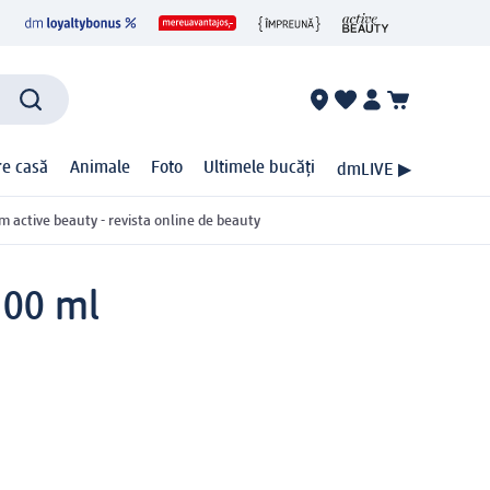
ire casă
Animale
Foto
Ultimele bucăți
dmLIVE ▶
m active beauty - revista online de beauty
 100 ml