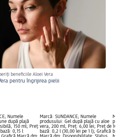
eriți beneficiile Aloei Vera
era pentru îngrijirea pielii
CE; Numele
Marcă: SUNDANCE; Numele
Marcă: SU
une după plajă
produsului: Gel după plajă cu aloe
produsului:
sibilă, 150 ml; Preț:
vera, 200 ml; Preț: 6,00 lei; Preț de
100 ml; Preț
 bază: 0,15 l
bază: 0,2 l (30,00 lei pe 1 l); Grafică
bază: 0,1 l (
); Grafică Marcă dm;
Marcă dm; Disponibilitate: Status
Marcă dm; D