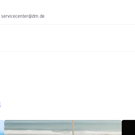
e servicecenter@dm.de
E