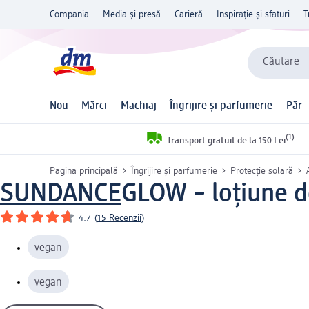
Compania
Media și presă
Carieră
Inspirație și sfaturi
T
Căutare
Nou
Mărci
Machiaj
Îngrijire și parfumerie
Păr
(1)
Transport gratuit de la 150 Lei
Pagina principală
Îngrijire și parfumerie
Protecție solară
SUNDANCE
GLOW – loțiune de 
4.7
(
15 Recenzii
)
vegan
vegan