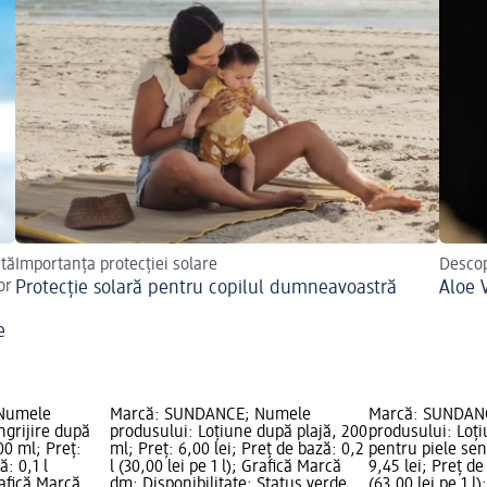
stă
Importanța protecției solare
Descop
or
Protecție solară pentru copilul dumneavoastră
Aloe V
e
Numele
Marcă: SUNDANCE; Numele
Marcă: SUNDAN
ngrijire după
produsului: Loțiune după plajă, 200
produsului: Loți
00 ml; Preț:
ml; Preț: 6,00 lei; Preț de bază: 0,2
pentru piele sen
ă: 0,1 l
l (30,00 lei pe 1 l); Grafică Marcă
9,45 lei; Preț de
rafică Marcă
dm; Disponibilitate: Status verde
(63,00 lei pe 1 l