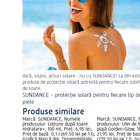
Vară, soare, arsuri solare - nu cu SUNDANCE! La dm exi
produse de protecție solară potrivită pentru fiecare iubit
de soare.
SUNDANCE – protecție solară pentru fiecare tip d
piele
Produse similare
Marcă: SUNDANCE; Numele
Marcă: SUNDANCE; 
produsului: Loțiune după soare
produsului: Ulei de î
Hidratare+, 100 ml; Preț: 6,95 lei;
plajă Golden-Glow, 1
Preț de bază: 0,1 l (69,50 lei pe 1 l);
21,95 lei; Preț de baz
Grafică Marcă dm; Disponibilitate:
(219,50 lei pe 1 l); G