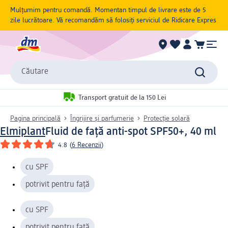
Mulțumim pentru comandă. Momentan timpul de livrare este de 5
zile lucrătoare. Vă recomandăm să folosiți serviciul de Ridicare Expres
Căutare
Transport gratuit de la 150 Lei
Pagina principală
Îngrijire și parfumerie
Protecție solară
Elmiplant
Fluid de față anti-spot SPF50+, 40 ml
4.8
(
6 Recenzii
)
cu SPF
potrivit pentru față
cu SPF
potrivit pentru față