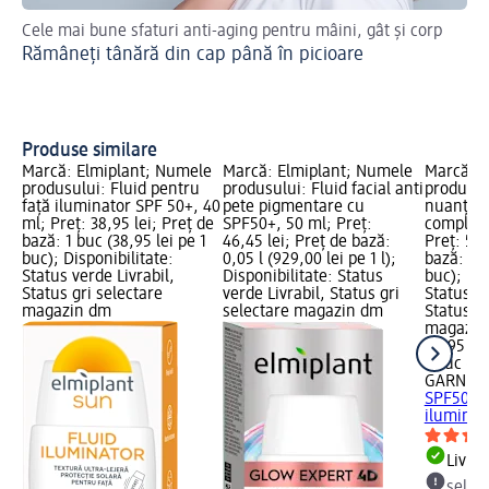
Cele mai bune sfaturi anti-aging pentru mâini, gât și corp
Pr
Rămâneți tânără din cap până în picioare
Ce
Produse similare
Marcă: Elmiplant; Numele
Marcă: Elmiplant; Numele
Marcă: 
produsului: Fluid pentru
produsului: Fluid facial anti
produsul
față iluminator SPF 50+, 40
pete pigmentare cu
nuanțato
ml; Preț: 38,95 lei; Preț de
SPF50+, 50 ml; Preț:
complex 
bază: 1 buc (38,95 lei pe 1
46,45 lei; Preț de bază:
Preț: 54,
buc); Disponibilitate:
0,05 l (929,00 lei pe 1 l);
bază: 1 b
Status verde Livrabil,
Disponibilitate: Status
buc); Dis
Status gri selectare
verde Livrabil, Status gri
Status ve
magazin dm
selectare magazin dm
Status gr
magazin
54,95 lei
1 buc (54
GARNIER
SPF50+ ș
iluminat
Livrab
selec