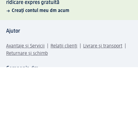
ridicare expres gratuită
Creați contul meu dm acum
Ajutor
Avantaje și Servicii
Relații clienți
Livrare și transport
Returnare și schimb
Compania dm
Compania
Responsabilitate
Carieră
Presă
Structura corporativă
Universul produselor dm
Lumea dm