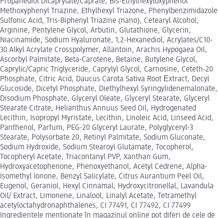
Propanediol Dicaprylate/Caprate, Bis-Ethylhexyloxyphenol
Methoxyphenyl Triazine, Ethylhexyl Triazone, Phenylbenzimidazole
Sulfonic Acid, Tris-Biphenyl Triazine (nano), Cetearyl Alcohol,
Arginine, Pentylene Glycol, Arbutin, Glutathione, Glycerin,
Niacinamide, Sodium Hyaluronate, 1,2-Hexanediol, Acrylates/C10-
30 Alkyl Acrylate Crosspolymer, Allantoin, Arachis Hypogaea Oil,
Ascorbyl Palmitate, Beta-Carotene, Betaine, Butylene Glycol,
Caprylic/Capric Triglyceride, Caprylyl Glycol, Carnosine, Ceteth-20
Phosphate, Citric Acid, Daucus Carota Sativa Root Εxtract, Decyl
Glucoside, Dicetyl Phosphate, Diethylhexyl Syringylidenemalonate,
Disodium Phosphate, Glyceryl Oleate, Glyceryl Stearate, Glyceryl
Stearate Citrate, Helianthus Annuus Seed Oil, Hydrogenated
Lecithin, Isopropyl Myristate, Lecithin, Linoleic Acid, Linseed Acid,
Panthenol, Parfum, PEG-20 Glyceryl Laurate, Polyglyceryl-3
Stearate, Polysorbate 20, Retinyl Palmitate, Sodium Gluconate,
Sodium Hydroxide, Sodium Stearoyl Glutamate, Tocopherol,
Tocopheryl Acetate, Triacontanyl PVP, Xanthan Gum,
Hydroxyacetophenone, Phenoxyethanol, Acetyl Cedrene, Alpha-
Isomethyl Ionone, Benzyl Salicylate, Citrus Aurantium Peel Oil,
Eugenol, Geraniol, Hexyl Cinnamal, Hydroxycitronellal, Lavandula
Oil/ Extract, Limonene, Linalool, Linalyl Acetate, Tetramethyl
acetyloctahydronaphthalenes, CI 77491, CI 77492, CI 77499
Ingredientele menționate în magazinul online pot diferi de cele de