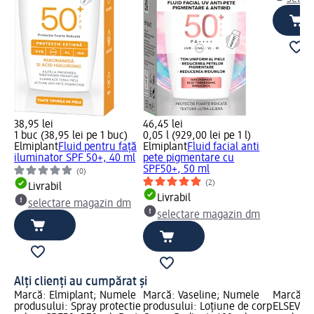
38,95 lei
46,45 lei
1 buc (38,95 lei pe 1 buc)
0,05 l (929,00 lei pe 1 l)
Elmiplant
Fluid pentru față
Elmiplant
Fluid facial anti
iluminator SPF 50+, 40 ml
pete pigmentare cu
SPF50+, 50 ml
(0)
(2)
Livrabil
Livrabil
selectare magazin dm
selectare magazin dm
Alți clienți au cumpărat și
Marcă: Elmiplant; Numele
Marcă: Vaseline; Numele
Marcă: L
produsului: Spray protectie
produsului: Loțiune de corp
ELSEVE;