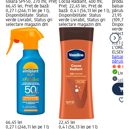
solara SPF50, 270 ml; Preț:
Cocoa Radiant, 400 ml;
produsul
66,45 lei; Preț de bază:
Preț: 22,45 lei; Preț de
balsam p
0,27 l (246,11 lei pe 1 l);
bază: 0,4 l (56,13 lei pe 1 l);
părului, 
Disponibilitate: Status
Disponibilitate: Status
21,95 lei
verde Livrabil, Status gri
verde Livrabil, Status gri
(109,75 le
selectare magazin dm
selectare magazin dm
Disponibi
verde Liv
selectar
21,95 lei
0,2 l (109
L'ORÉAL 
ELSEVE
G
balsam p
părului,
Livrab
selec
66,45 lei
22,45 lei
0,27 l (246,11 lei pe 1 l)
0,4 l (56,13 lei pe 1 l)