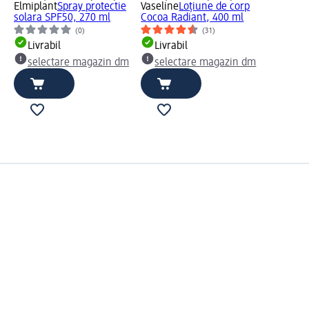
Elmiplant
Spray protectie
Vaseline
Loțiune de corp
solara SPF50, 270 ml
Cocoa Radiant, 400 ml
(0)
(31)
Livrabil
Livrabil
selectare magazin dm
selectare magazin dm