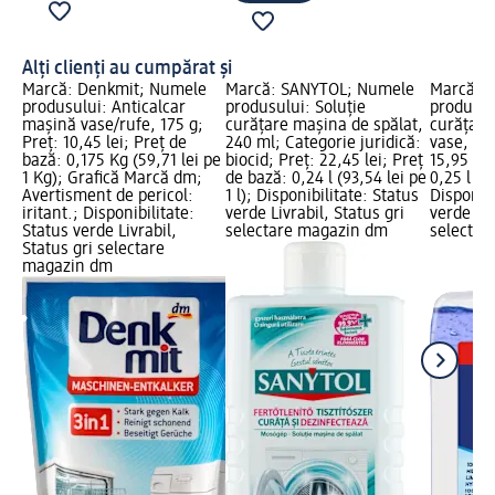
Alți clienți au cumpărat și
Marcă: Denkmit; Numele
Marcă: SANYTOL; Numele
Marcă: F
produsului: Anticalcar
produsului: Soluţie
produsul
mașină vase/rufe, 175 g;
curăţare maşina de spălat,
curăţare
Preț: 10,45 lei; Preț de
240 ml; Categorie juridică:
vase, 25
bază: 0,175 Kg (59,71 lei pe
biocid; Preț: 22,45 lei; Preț
15,95 lei
1 Kg); Grafică Marcă dm;
de bază: 0,24 l (93,54 lei pe
0,25 l (63
Avertisment de pericol:
1 l); Disponibilitate: Status
Disponibi
iritant.; Disponibilitate:
verde Livrabil, Status gri
verde Liv
Status verde Livrabil,
selectare magazin dm
selectar
Status gri selectare
magazin dm