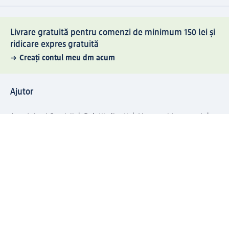
Livrare gratuită pentru comenzi de minimum 150 lei și
ridicare expres gratuită
Creați contul meu dm acum
Ajutor
Avantaje și Servicii
Relații clienți
Livrare și transport
Returnare și schimb
Compania dm
Compania
Responsabilitate
Carieră
Presă
Structura corporativă
Universul produselor dm
Lumea dm