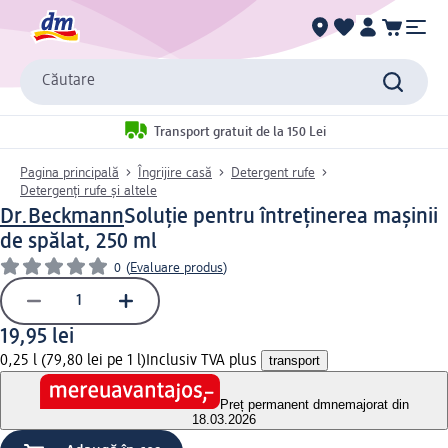
Căutare
Transport gratuit de la 150 Lei
Pagina principală
Îngrijire casă
Detergent rufe
Detergenți rufe și altele
Dr.Beckmann
Soluție pentru întreținerea mașinii
de spălat, 250 ml
0
(
Evaluare produs
)
19,95 lei
0,25 l (79,80 lei pe 1 l)
Inclusiv TVA plus
transport
Preț permanent dm
nemajorat din
18.03.2026