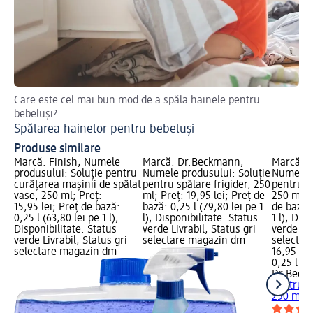
Care este cel mai bun mod de a spăla hainele pentru
Af
bebeluși?
Cu
Spălarea hainelor pentru bebeluși
Produse similare
Marcă: Finish; Numele
Marcă: Dr.Beckmann;
Marcă: 
produsului: Soluţie pentru
Numele produsului: Soluție
Numele p
curăţarea maşinii de spălat
pentru spălare frigider, 250
pentru pl
vase, 250 ml; Preț:
ml; Preț: 19,95 lei; Preț de
250 ml; P
15,95 lei; Preț de bază:
bază: 0,25 l (79,80 lei pe 1
de bază: 
0,25 l (63,80 lei pe 1 l);
l); Disponibilitate: Status
1 l); Dis
Disponibilitate: Status
verde Livrabil, Status gri
verde Liv
verde Livrabil, Status gri
selectare magazin dm
selectar
selectare magazin dm
16,95 lei
0,25 l (67
Dr.Beck
pentru pl
250 ml