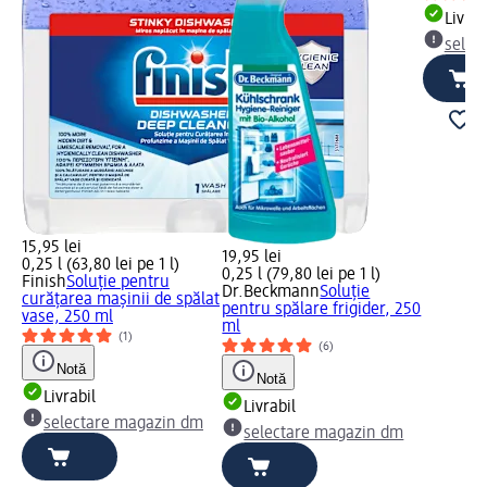
Livrab
selec
15,95 lei
19,95 lei
0,25 l (63,80 lei pe 1 l)
0,25 l (79,80 lei pe 1 l)
Finish
Soluţie pentru
Dr.Beckmann
Soluție
curăţarea maşinii de spălat
pentru spălare frigider, 250
vase, 250 ml
ml
(1)
(6)
Notă
Notă
Livrabil
Livrabil
selectare magazin dm
selectare magazin dm