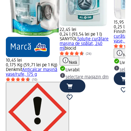
15,95 lei
0,25 l (63
22,45 lei
Finish
So
0,24 l (93,54 lei pe 1 l)
curăţare
SANYTOL
Soluţie curăţare
vase, 25
maşina de spălat, 240
ml
biocid
(26)
Notă
10,45 lei
Notă
Livrab
0,175 Kg (59,71 lei pe 1 Kg)
Denkmit
Anticalcar mașină
selec
Livrabil
vase/rufe, 175 g
selectare magazin dm
(10)