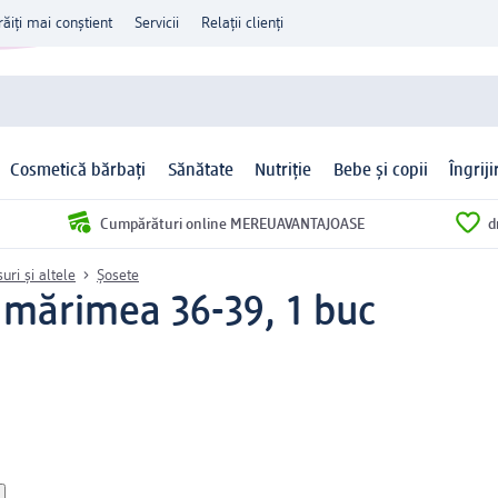
răiți mai conștient
Servicii
Relații clienți
Cosmetică bărbați
Sănătate
Nutriție
Bebe și copii
Îngrij
Cumpărături online MEREUAVANTAJOASE
d
uri și altele
Șosete
i mărimea 36-39, 1 buc