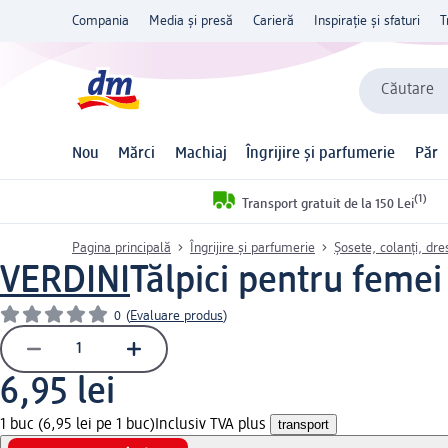
Compania
Media și presă
Carieră
Inspirație și sfaturi
T
Căutare
Nou
Mărci
Machiaj
Îngrijire și parfumerie
Păr
(1)
Transport gratuit de la 150 Lei
Pagina principală
Îngrijire și parfumerie
Șosete, colanți, dres
VERDINI
Tălpici pentru feme
0
(
Evaluare produs
)
6,95 lei
1 buc (6,95 lei pe 1 buc)
Inclusiv TVA plus
transport