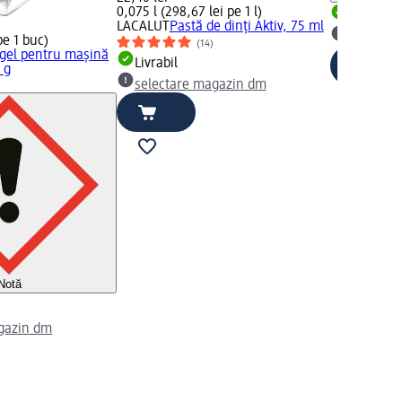
0,075 l (298,67 lei pe 1 l)
Livrabil
LACALUT
Pastă de dinți Aktiv, 75 ml
selectar
pe 1 buc)
(14)
 gel pentru maşină
Livrabil
 g
selectare magazin dm
Notă
gazin dm