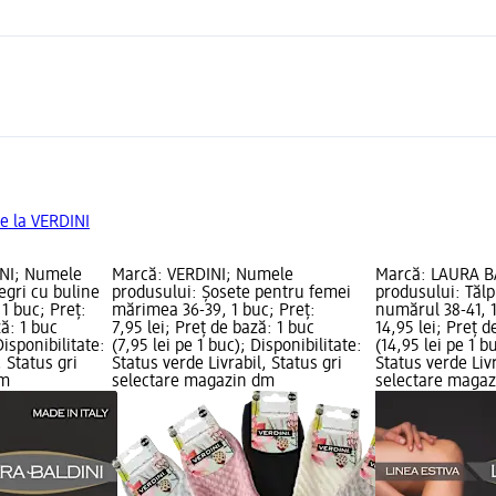
e la VERDINI
NI; Numele
Marcă: VERDINI; Numele
Marcă: LAURA B
egri cu buline
produsului: Șosete pentru femei
produsului: Tălpi
1 buc; Preț:
mărimea 36-39, 1 buc; Preț:
numărul 38-41, 1
ză: 1 buc
7,95 lei; Preț de bază: 1 buc
14,95 lei; Preț d
Disponibilitate:
(7,95 lei pe 1 buc); Disponibilitate:
(14,95 lei pe 1 b
, Status gri
Status verde Livrabil, Status gri
Status verde Livr
dm
selectare magazin dm
selectare maga