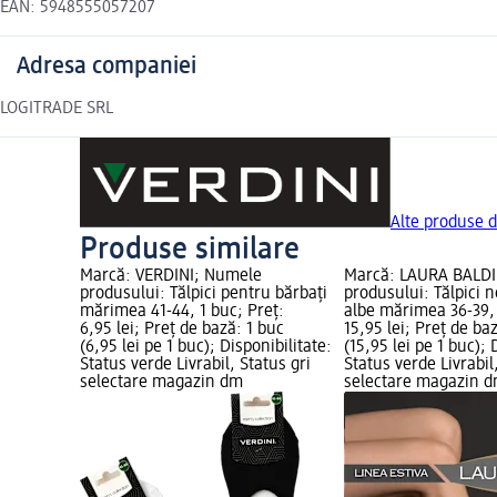
EAN: 5948555057207
Adresa companiei
LOGITRADE SRL
Alte produse d
Produse similare
Marcă: VERDINI; Numele
Marcă: LAURA BALDI
produsului: Tălpici pentru bărbați
produsului: Tălpici n
mărimea 41-44, 1 buc; Preț:
albe mărimea 36-39, 
6,95 lei; Preț de bază: 1 buc
15,95 lei; Preț de ba
(6,95 lei pe 1 buc); Disponibilitate:
(15,95 lei pe 1 buc); 
Status verde Livrabil, Status gri
Status verde Livrabil
selectare magazin dm
selectare magazin 