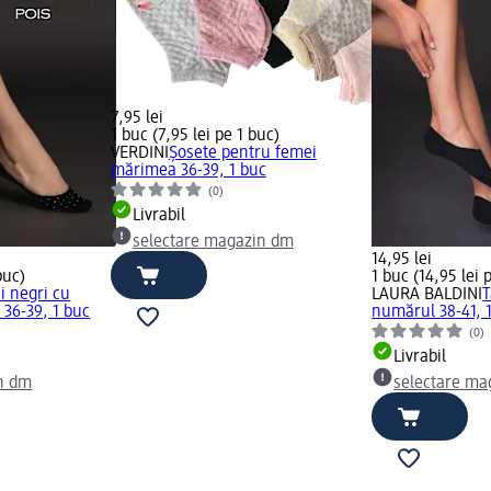
7,95 lei
1 buc (7,95 lei pe 1 buc)
VERDINI
Șosete pentru femei
mărimea 36-39, 1 buc
(0)
Livrabil
selectare magazin dm
14,95 lei
buc)
1 buc (14,95 lei 
ci negri cu
LAURA BALDINI
T
36-39, 1 buc
numărul 38-41, 
(0)
Livrabil
n dm
selectare ma