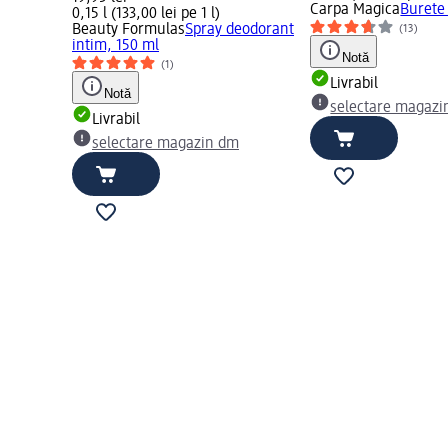
Carpa Magica
Burete
0,15 l (133,00 lei pe 1 l)
Beauty Formulas
Spray deodorant
(13)
intim, 150 ml
Notă
(1)
Livrabil
Notă
selectare magazi
Livrabil
selectare magazin dm