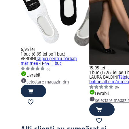
6,95 lei
1 buc (6,95 lei pe 1 buc)
VERDINI
Tălpici pentru bărbați
mărimea 41-44, 1 buc
15,95 lei
(0)
1 buc (15,95 lei pe 1 
Livrabil
LAURA BALDINI
Tălpi
buline albe mărimea 
selectare magazin dm
(0)
Livrabil
selectare magazi