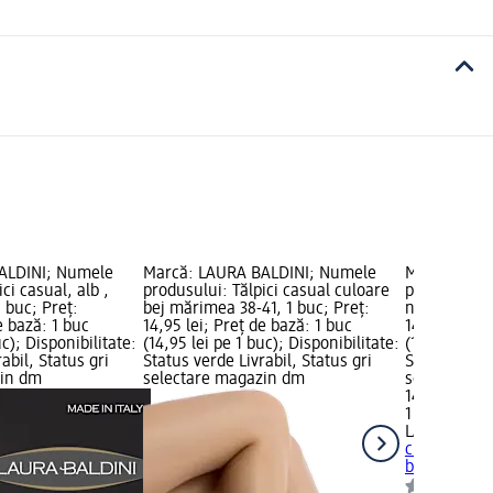
ALDINI; Numele
Marcă: LAURA BALDINI; Numele
Marcă: LAU
ci casual, alb ,
produsului: Tălpici casual culoare
produsului: 
 buc; Preț:
bej mărimea 38-41, 1 buc; Preț:
neagră mări
e bază: 1 buc
14,95 lei; Preț de bază: 1 buc
14,95 lei; P
uc); Disponibilitate:
(14,95 lei pe 1 buc); Disponibilitate:
(14,95 lei pe
abil, Status gri
Status verde Livrabil, Status gri
Status verde
zin dm
selectare magazin dm
selectare 
14,95 lei
1 buc (14,95
LAURA BALD
culoare nea
buc