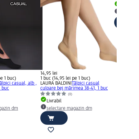
Livrabil
selectar
14,95 lei
pe 1 buc)
1 buc (14,95 lei pe 1 buc)
ălpici casual, alb ,
LAURA BALDINI
Tălpici casual
1 buc
culoare bej mărimea 38-41, 1 buc
(0)
Livrabil
gazin dm
selectare magazin dm