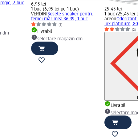
 mgic, 2 buc
6,95 lei
1 buc (6,95 lei pe 1 buc)
25,45 lei
VERDINI
Șosete sneaker pentru
1 buc (25,45 lei 
femei mărimea 36-39, 1 buc
areon
Odorizant
lux platinum, 80
(1)
(2)
Livrabil
n dm
selectare magazin dm
Livrabil
selectare ma