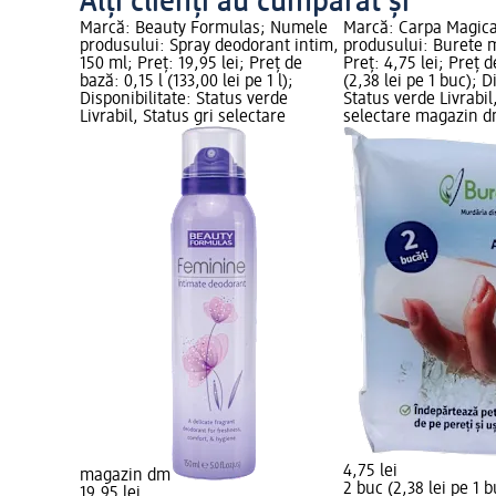
Alți clienți au cumpărat și
Marcă: Beauty Formulas; Numele
Marcă: Carpa Magic
produsului: Spray deodorant intim,
produsului: Burete m
150 ml; Preț: 19,95 lei; Preț de
Preț: 4,75 lei; Preț 
bază: 0,15 l (133,00 lei pe 1 l);
(2,38 lei pe 1 buc); D
Disponibilitate: Status verde
Status verde Livrabil
Livrabil, Status gri selectare
selectare magazin 
4,75 lei
magazin dm
2 buc (2,38 lei pe 1 b
19,95 lei