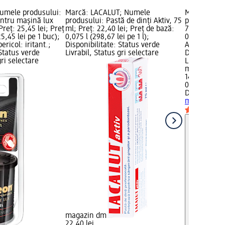
umele produsului:
Marcă: LACALUT; Numele
Marcă: Dr.
entru maşină lux
produsului: Pastă de dinți Aktiv, 75
produsului:
Preț: 25,45 lei; Preț
ml; Preț: 22,40 lei; Preț de bază:
75 ml; Preț:
5,45 lei pe 1 buc);
0,075 l (298,67 lei pe 1 l);
0,075 l (192,
ricol: iritant.;
Disponibilitate: Status verde
Avertisment 
 Status verde
Livrabil, Status gri selectare
Disponibilit
gri selectare
Livrabil, St
magazin d
14,45 lei
0,075 l (192,
Dr.DEVIL
Odo
ml
magazin dm
22,40 lei