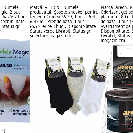
a; Numele
Marcă: VERDINI; Numele
Marcă: areon; N
gic, 2 buc;
produsului: Șosete sneaker pentru
Odorizant gel p
de bază: 2 buc
femei mărimea 36-39, 1 buc; Preț:
platinum, 80 g; 
isponibilitate:
6,95 lei; Preț de bază: 1 buc
de bază: 1 buc (2
, Status gri
(6,95 lei pe 1 buc); Disponibilitate:
Avertisment de pe
dm
Status verde Livrabil, Status gri
Disponibilitate:
selectare magazin dm
Livrabil, Status 
magazin dm
uc)