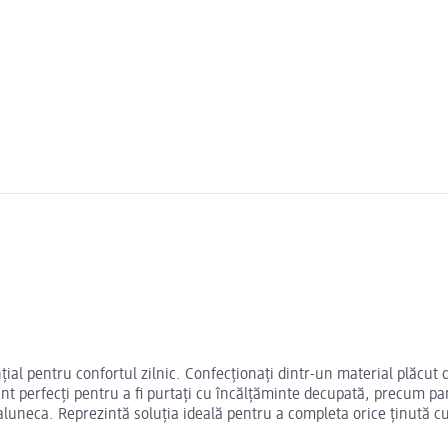
al pentru confortul zilnic. Confecționați dintr-un material plăcut d
unt perfecți pentru a fi purtați cu încălțăminte decupată, precum pant
a aluneca. Reprezintă soluția ideală pentru a completa orice ținută c