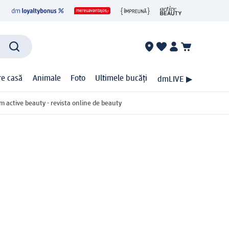
ire casă
Animale
Foto
Ultimele bucăți
dmLIVE ▶
m active beauty - revista online de beauty