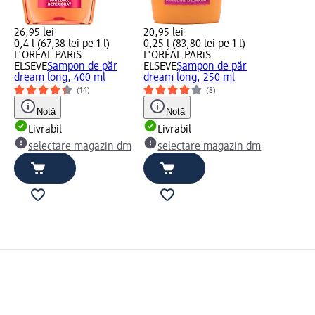
26,95 lei
20,95 lei
0,4 l (67,38 lei pe 1 l)
0,25 l (83,80 lei pe 1 l)
L'ORÉAL PARiS
L'ORÉAL PARiS
ELSEVE
Șampon de păr
ELSEVE
Şampon de păr
dream long, 400 ml
dream long, 250 ml
(14)
(8)
Notă
Notă
Livrabil
Livrabil
selectare magazin dm
selectare magazin dm