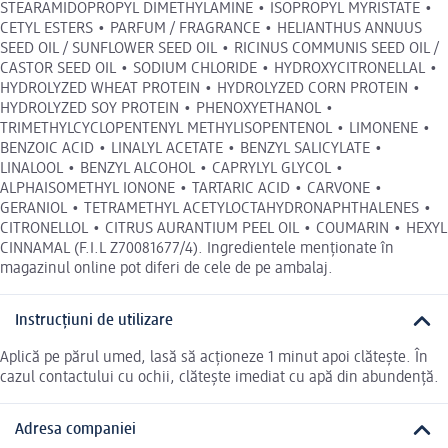
STEARAMIDOPROPYL DIMETHYLAMINE • ISOPROPYL MYRISTATE •
CETYL ESTERS • PARFUM / FRAGRANCE • HELIANTHUS ANNUUS
SEED OIL / SUNFLOWER SEED OIL • RICINUS COMMUNIS SEED OIL /
CASTOR SEED OIL • SODIUM CHLORIDE • HYDROXYCITRONELLAL •
HYDROLYZED WHEAT PROTEIN • HYDROLYZED CORN PROTEIN •
HYDROLYZED SOY PROTEIN • PHENOXYETHANOL •
TRIMETHYLCYCLOPENTENYL METHYLISOPENTENOL • LIMONENE •
BENZOIC ACID • LINALYL ACETATE • BENZYL SALICYLATE •
LINALOOL • BENZYL ALCOHOL • CAPRYLYL GLYCOL •
ALPHAISOMETHYL IONONE • TARTARIC ACID • CARVONE •
GERANIOL • TETRAMETHYL ACETYLOCTAHYDRONAPHTHALENES •
CITRONELLOL • CITRUS AURANTIUM PEEL OIL • COUMARIN • HEXYL
CINNAMAL (F.I.L Z70081677/4). Ingredientele menționate în
magazinul online pot diferi de cele de pe ambalaj.
Instrucțiuni de utilizare
Aplică pe părul umed, lasă să acționeze 1 minut apoi clătește. În
cazul contactului cu ochii, clătește imediat cu apă din abundență.
Adresa companiei