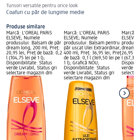
Tunsori versatile pentru orice look
Gh
Coafuri cu păr de lungime medie
să
În
Produse similare
Marcă: L'ORÉAL PARiS
Marcă: L'ORÉAL PARiS
Marcă: L
ELSEVE; Numele
ELSEVE; Numele
ELSEVE;
produsului: Balsam de păr
produsului: Balsam pentru
produsul
dream long, 200 ml; Preț:
păr uscat Ulei Extraordinar,
dream lo
20,95 lei; Preț de bază: 0,2
400 ml; Preț: 36,95 lei; Preț
26,95 lei
l (104,75 lei pe 1 l);
de bază: 0,1 l (369,50 lei pe
l (67,38 l
Disponibilitate: Status
1 l); Grafică NOU;
Disponibi
verde Livrabil, Status gri
Disponibilitate: Status
verde Liv
selectare magazin dm
verde Livrabil, Status gri
selectar
selectare magazin dm