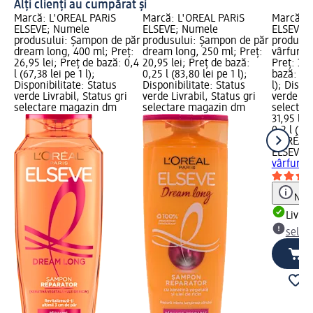
Alți clienți au cumpărat și
Marcă: L'ORÉAL PARiS
Marcă: L'ORÉAL PARiS
Marcă: L
ELSEVE; Numele
ELSEVE; Numele
ELSEVE;
produsului: Șampon de păr
produsului: Şampon de păr
produsul
dream long, 400 ml; Preț:
dream long, 250 ml; Preț:
vârfuri d
26,95 lei; Preț de bază: 0,4
20,95 lei; Preț de bază:
Preț: 31,
l (67,38 lei pe 1 l);
0,25 l (83,80 lei pe 1 l);
bază: 0,2
Disponibilitate: Status
Disponibilitate: Status
l); Dispo
verde Livrabil, Status gri
verde Livrabil, Status gri
verde Liv
selectare magazin dm
selectare magazin dm
selectar
31,95 lei
0,2 l (159
L'ORÉAL 
ELSEVE
C
vârfuri 
Notă
Livrab
selec