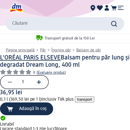
Căutare
Transport gratuit de la 150 Lei
Pagina principală
Păr
Îngrijire păr
Balsam de păr
L'ORÉAL PARiS ELSEVE
Balsam pentru păr lung și
degradat Dream Long, 400 ml
0
(
Evaluare produs
)
36,95 lei
0,1 l (369,50 lei pe 1 l)
Inclusiv TVA plus
transport
Adaugă în coș
Livrabil
Livrare standard 1-3 zile lucrătoare