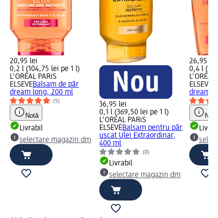
20,95 lei
26,95 lei
0,2 l (104,75 lei pe 1 l)
0,4 l (67,
L'ORÉAL PARiS
L'ORÉAL 
ELSEVE
Balsam de păr
ELSEVE
Ș
dream long, 200 ml
dream lo
(5)
36,95 lei
0,1 l (369,50 lei pe 1 l)
Notă
Notă
L'ORÉAL PARiS
ELSEVE
Balsam pentru păr
Livrabil
Livrab
uscat Ulei Extraordinar,
selectare magazin dm
selec
400 ml
(0)
Livrabil
selectare magazin dm