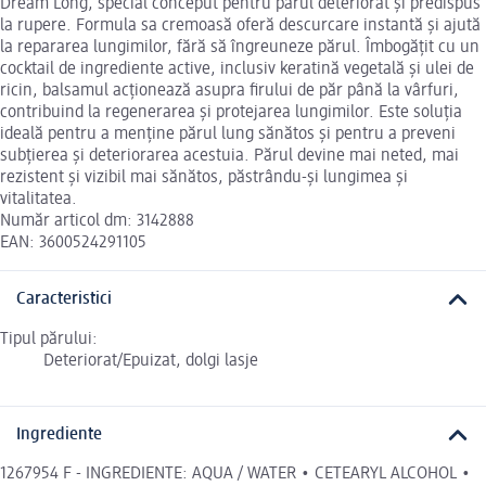
Dream Long, special conceput pentru părul deteriorat și predispus
la rupere. Formula sa cremoasă oferă descurcare instantă și ajută
la repararea lungimilor, fără să îngreuneze părul. Îmbogățit cu un
cocktail de ingrediente active, inclusiv keratină vegetală și ulei de
ricin, balsamul acționează asupra firului de păr până la vârfuri,
contribuind la regenerarea și protejarea lungimilor. Este soluția
ideală pentru a menține părul lung sănătos și pentru a preveni
subțierea și deteriorarea acestuia. Părul devine mai neted, mai
rezistent și vizibil mai sănătos, păstrându-și lungimea și
vitalitatea.
Număr articol dm: 3142888
EAN: 3600524291105
Caracteristici
Tipul părului:
Deteriorat/Epuizat, dolgi lasje
Ingrediente
1267954 F - INGREDIENTE: AQUA / WATER • CETEARYL ALCOHOL •