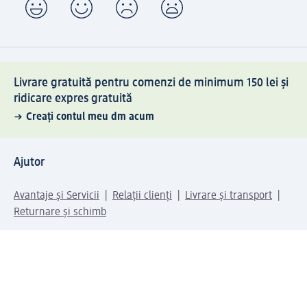
Livrare gratuită pentru comenzi de minimum 150 lei și
ridicare expres gratuită
Creați contul meu dm acum
Ajutor
Avantaje și Servicii
Relații clienți
Livrare și transport
Returnare și schimb
Compania dm
Compania
Responsabilitate
Carieră
Presă
Structura corporativă
Universul produselor dm