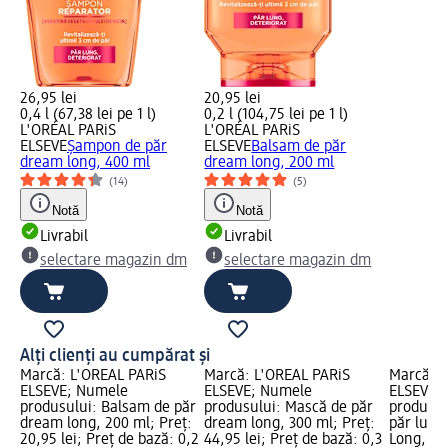
26,95 lei
20,95 lei
0,4 l (67,38 lei pe 1 l)
0,2 l (104,75 lei pe 1 l)
L'ORÉAL PARiS
L'ORÉAL PARiS
ELSEVE
Șampon de păr
ELSEVE
Balsam de păr
dream long, 400 ml
dream long, 200 ml
(14)
(5)
Notă
Notă
Livrabil
Livrabil
selectare magazin dm
selectare magazin dm
Alți clienți au cumpărat și
Marcă: L'ORÉAL PARiS
Marcă: L'ORÉAL PARiS
Marcă: L
ELSEVE; Numele
ELSEVE; Numele
ELSEVE;
produsului: Balsam de păr
produsului: Mască de păr
produsul
dream long, 200 ml; Preț:
dream long, 300 ml; Preț:
păr lung
20,95 lei; Preț de bază: 0,2
44,95 lei; Preț de bază: 0,3
Long, 40