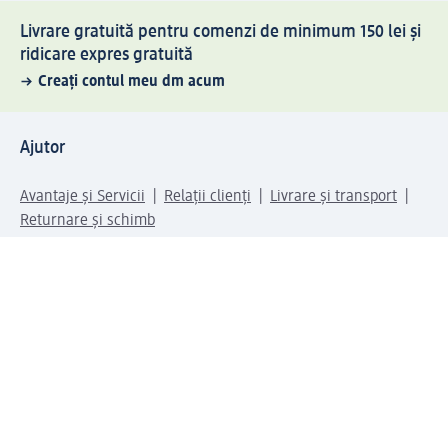
Livrare gratuită pentru comenzi de minimum 150 lei și
ridicare expres gratuită
Creați contul meu dm acum
Ajutor
Avantaje și Servicii
Relații clienți
Livrare și transport
Returnare și schimb
Compania dm
Compania
Responsabilitate
Carieră
Presă
Structura corporativă
Universul produselor dm
Lumea dm