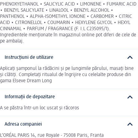
PHENOXYETHANOL • SALICYLIC ACID • LIMONENE • FUMARIC ACID
• BENZYL SALICYLATE • LINALOOL • BENZYL ALCOHOL •
PANTHENOL • ALPHA-ISOMETHYL IONONE • CARBOMER • CITRIC
ACID • CITRONELLOL • COUMARIN • HEXYLENE GLYCOL • HEXYL
CINNAMAL • PARFUM / FRAGRANCE (F. I.L C235095/1).
Ingredientele menționate în magazinul online pot diferi de cele de
pe ambalaj.
Instrucțiuni de utilizare
Aplicaţi șamponul la rădăcini și pe lungimile părului, masaţi bine
și clătiţi. Completaţi ritualul de îngrijire cu celelalte produse din
gama Elseve Dream Long
Informații de depozitare
A se păstra într-un loc uscat și răcoros
Adresa companiei
L’ORÉAL PARIS 14, rue Royale - 75008 Paris, Franta