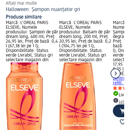
Aflați mai multe
Tun
Halloween: Șampon nuanțator gri
Co
Produse similare
Marcă: L'ORÉAL PARiS
Marcă: L'ORÉAL PARiS
Marcă: L
ELSEVE; Numele
ELSEVE; Numele
Numele p
produsului: Șampon de păr
produsului: Balsam de păr
Șampon p
dream long, 400 ml; Preț:
dream long, 200 ml; Preț:
degradat 
26,95 lei; Preț de bază: 0,4
20,95 lei; Preț de bază: 0,2
Preț: 17,
l (67,38 lei pe 1 l);
l (104,75 lei pe 1 l);
bază: 0,2
Disponibilitate: Status
Disponibilitate: Status
l); Dispo
verde Livrabil, Status gri
verde Livrabil, Status gri
verde Liv
selectare magazin dm
selectare magazin dm
selectar
17,95 lei
0,25 l (71
L'ORÉAL 
pentru p
refill, 2
Livrab
selec