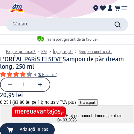
Căutare
Transport gratuit de la 150 Lei
Pagina principală
Păr
Îngrijire păr
Șampon pentru păr
L'ORÉAL PARiS ELSEVE
Şampon de păr dream
long, 250 ml
4
(
8 Recenzii
)
20,95 lei
0,25 l (83,80 lei pe 1 l)
Inclusiv TVA plus
transport
Preț permanent dm
nemajorat din
04.03.2026
Adaugă în coș