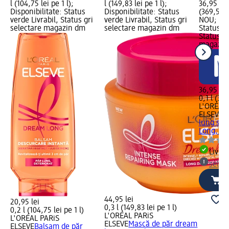
l (104,75 lei pe 1 l);
l (149,83 lei pe 1 l);
36,95 lei
Disponibilitate: Status
Disponibilitate: Status
(369,50 l
verde Livrabil, Status gri
verde Livrabil, Status gri
NOU; Dis
selectare magazin dm
selectare magazin dm
Status ve
Status gr
magazin
36,95 lei
0,1 l (369
L'ORÉAL 
ELSEVE
B
lung și 
Long, 40
Livrab
selec
44,95 lei
20,95 lei
0,3 l (149,83 lei pe 1 l)
0,2 l (104,75 lei pe 1 l)
L'ORÉAL PARiS
L'ORÉAL PARiS
ELSEVE
Mască de păr dream
ELSEVE
Balsam de păr