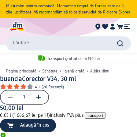
Mulțumim pentru comandă. Momentan timpul de livrare este de 5
zile lucrătoare. Vă recomandăm să folosiți serviciul de Ridicare Expres
Căutare
Transport gratuit de la 150 Lei
Pagina principală
Sănătate
Igienă orală
Albire dinți
buencia
Corector V34, 30 ml
4.1
(
26 Recenzii
)
50,00 lei
0,03 l (1.666,67 lei pe 1 l)
Inclusiv TVA plus
transport
Adaugă în coș