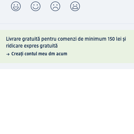
Livrare gratuită pentru comenzi de minimum 150 lei și
ridicare expres gratuită
Creați contul meu dm acum
Ajutor
Avantaje și Servicii
Relații clienți
Livrare și transport
Returnare și schimb
Compania dm
Compania
Responsabilitate
Carieră
Presă
Structura corporativă
Universul produselor dm