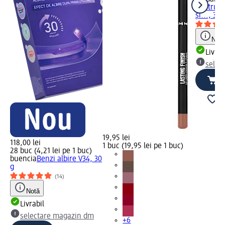
pentru h
și..., 34 
Notă
Livrab
selec
19,95 lei
118,00 lei
1 buc (19,95 lei pe 1 buc)
28 buc (4,21 lei pe 1 buc)
buencia
Benzi albire V34, 30
g
(14)
Notă
Livrabil
selectare magazin dm
+6