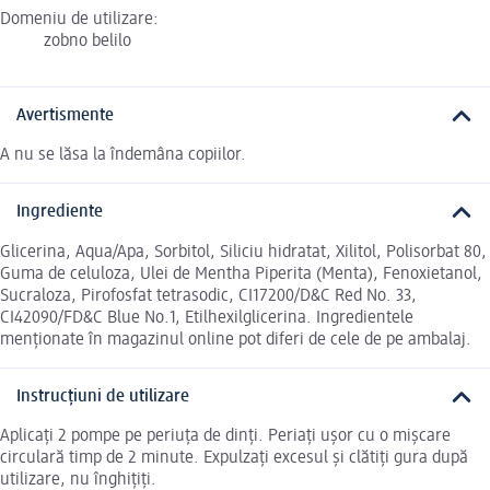
Domeniu de utilizare:
zobno belilo
Avertismente
A nu se lăsa la îndemâna copiilor.
Ingrediente
Glicerina, Aqua/Apa, Sorbitol, Siliciu hidratat, Xilitol, Polisorbat 80,
Guma de celuloza, Ulei de Mentha Piperita (Menta), Fenoxietanol,
Sucraloza, Pirofosfat tetrasodic, CI17200/D&C Red No. 33,
CI42090/FD&C Blue No.1, Etilhexilglicerina. Ingredientele
menționate în magazinul online pot diferi de cele de pe ambalaj.
Instrucțiuni de utilizare
Aplicați 2 pompe pe periuța de dinți. Periați ușor cu o mișcare
circulară timp de 2 minute. Expulzați excesul și clătiți gura după
utilizare, nu înghițiți.