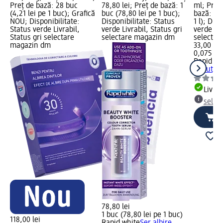
Preț de bază: 28 buc
78,80 lei; Preț de bază: 1
ml; Preț:
(4,21 lei pe 1 buc); Grafică
buc (78,80 lei pe 1 buc);
bază: 0,0
NOU; Disponibilitate:
Disponibilitate: Status
1 l); Dis
Status verde Livrabil,
verde Livrabil, Status gri
verde Liv
Status gri selectare
selectare magazin dm
selectar
magazin dm
33,00 lei
0,075 l (
Rapid wh
Beauty W
Livrab
selec
78,80 lei
1 buc (78,80 lei pe 1 buc)
118,00 lei