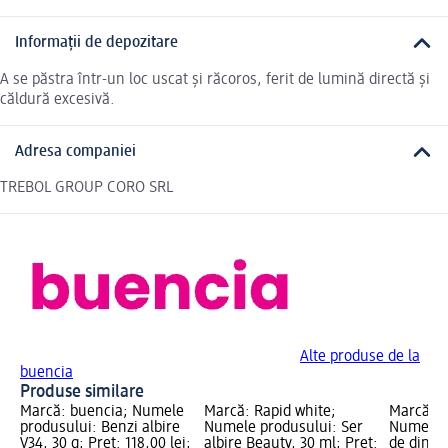
Informații de depozitare
A se păstra într-un loc uscat și răcoros, ferit de lumină directă și
căldură excesivă.
Adresa companiei
TREBOL GROUP CORO SRL
Alte produse de la
buencia
Produse similare
Marcă: buencia; Numele
Marcă: Rapid white;
Marcă: R
produsului: Benzi albire
Numele produsului: Ser
Numele p
V34, 30 g; Preț: 118,00 lei;
albire Beauty, 30 ml; Preț:
de dinți