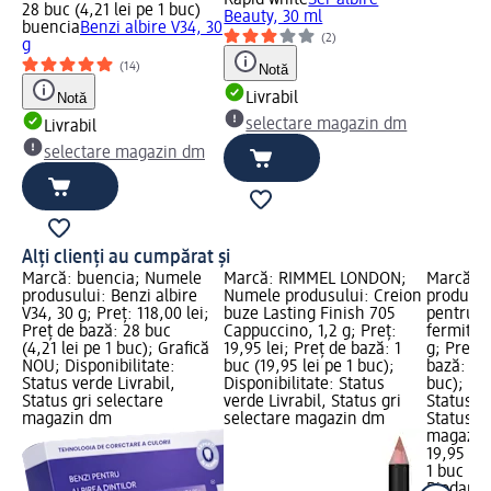
Rapid white
Ser albire
28 buc (4,21 lei pe 1 buc)
Beauty, 30 ml
buencia
Benzi albire V34, 30
(2)
g
(14)
Notă
Notă
Livrabil
selectare magazin dm
Livrabil
selectare magazin dm
Alți clienți au cumpărat și
Marcă: buencia; Numele
Marcă: RIMMEL LONDON;
Marcă: 
produsului: Benzi albire
Numele produsului: Creion
produsul
V34, 30 g; Preț: 118,00 lei;
buze Lasting Finish 705
pentru h
Preț de bază: 28 buc
Cappuccino, 1,2 g; Preț:
fermitat
(4,21 lei pe 1 buc); Grafică
19,95 lei; Preț de bază: 1
g; Preț: 
NOU; Disponibilitate:
buc (19,95 lei pe 1 buc);
bază: 1 b
Status verde Livrabil,
Disponibilitate: Status
buc); Dis
Status gri selectare
verde Livrabil, Status gri
Status ve
magazin dm
selectare magazin dm
Status gr
magazin
19,95 lei
1 buc (19
Biodanc