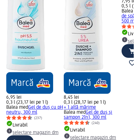
7,95 lei
0,5 l (15,
Balea m
de spăla
500 ml
Livrab
selec
6,95 lei
8,45 lei
0,3 l (23,17 lei pe 1 l)
0,3 l (28,17 lei pe 1 l)
Balea med
Gel de duș cu pH
+ 1 altă mărime
neutru, 300 ml
Balea med
Gel de duș și
sampon 2în1, 300 ml
(237)
(240)
Livrabil
Livrabil
selectare magazin dm
selectare magazin dm