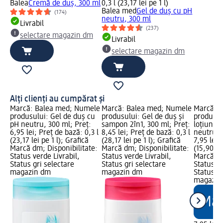
Balea
Cremă de duș, 300 ml
0,3 l (23,17 lei pe 1 l)
Balea med
Gel de duș cu pH
(174)
neutru, 300 ml
Livrabil
(237)
selectare magazin dm
Livrabil
selectare magazin dm
Alți clienți au cumpărat și
Marcă: Balea med; Numele
Marcă: Balea med; Numele
Marcă: 
produsului: Gel de duș cu
produsului: Gel de duș și
produsul
pH neutru, 300 ml; Preț:
sampon 2în1, 300 ml; Preț:
loțiune 
6,95 lei; Preț de bază: 0,3 l
8,45 lei; Preț de bază: 0,3 l
neutru, 
(23,17 lei pe 1 l); Grafică
(28,17 lei pe 1 l); Grafică
7,95 lei;
Marcă dm; Disponibilitate:
Marcă dm; Disponibilitate:
(15,90 lei
Status verde Livrabil,
Status verde Livrabil,
Marcă dm
Status gri selectare
Status gri selectare
Status ve
magazin dm
magazin dm
Status gr
magazin