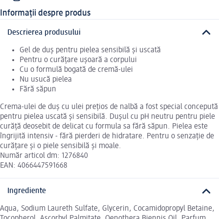
Informații despre produs
Descrierea produsului
Gel de duș pentru pielea sensibilă și uscată
Pentru o curățare ușoară a corpului
Cu o formulă bogată de cremă-ulei
Nu usucă pielea
Fără săpun
Crema-ulei de duș cu ulei prețios de nalbă a fost special concepută
pentru pielea uscată și sensibilă. Dușul cu pH neutru pentru piele
curăță deosebit de delicat cu formula sa fără săpun. Pielea este
îngrijită intensiv - fără pierderi de hidratare. Pentru o senzație de
curățare și o piele sensibilă și moale.
Număr articol dm: 1276840
EAN: 4066447591668
Ingrediente
Aqua, Sodium Laureth Sulfate, Glycerin, Cocamidopropyl Betaine,
Tocopherol, Ascorbyl Palmitate, Oenothera Biennis Oil, Parfum,