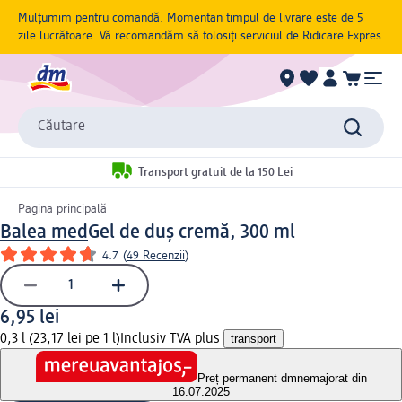
Mulțumim pentru comandă. Momentan timpul de livrare este de 5
zile lucrătoare. Vă recomandăm să folosiți serviciul de Ridicare Expres
Căutare
Transport gratuit de la 150 Lei
Pagina principală
Balea med
Gel de duș cremă, 300 ml
4.7
(
49 Recenzii
)
6,95 lei
0,3 l (23,17 lei pe 1 l)
Inclusiv TVA plus
transport
Preț permanent dm
nemajorat din
16.07.2025