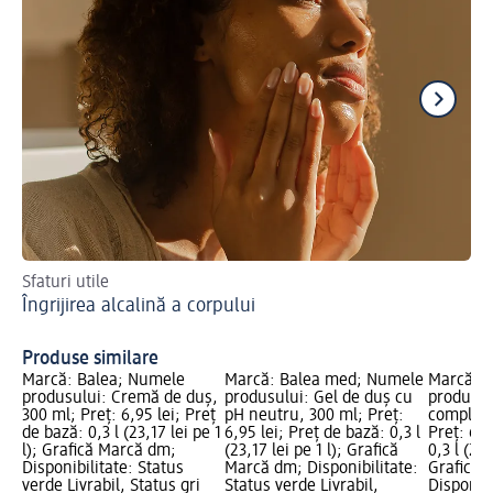
Sfaturi utile
Ac
Îngrijirea alcalină a corpului
Ch
Produse similare
Marcă: Balea; Numele
Marcă: Balea med; Numele
Marcă: B
produsului: Cremă de duș,
produsului: Gel de duș cu
produsul
300 ml; Preț: 6,95 lei; Preț
pH neutru, 300 ml; Preț:
complex 
de bază: 0,3 l (23,17 lei pe 1
6,95 lei; Preț de bază: 0,3 l
Preț: 6,9
l); Grafică Marcă dm;
(23,17 lei pe 1 l); Grafică
0,3 l (23,
Disponibilitate: Status
Marcă dm; Disponibilitate:
Grafică 
verde Livrabil, Status gri
Status verde Livrabil,
Disponibi