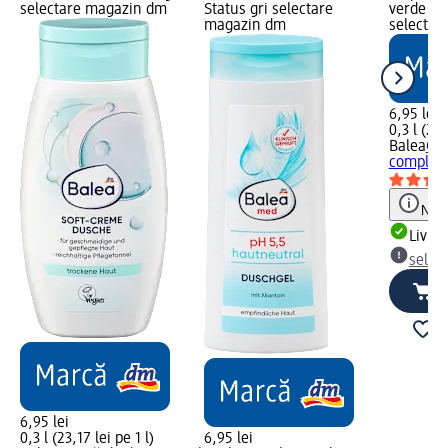
selectare magazin dm
Status gri selectare
verde Liv
magazin dm
selectar
6,95 lei
0,3 l (23,
Balea
Gel
complex 
Notă
Livrab
selec
6,95 lei
0,3 l (23,17 lei pe 1 l)
6,95 lei