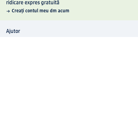
ridicare expres gratuită
Creați contul meu dm acum
Ajutor
Avantaje și Servicii
Relații clienți
Livrare și transport
Returnare și schimb
Compania dm
Compania
Responsabilitate
Carieră
Presă
Structura corporativă
Universul produselor dm
Lumea dm