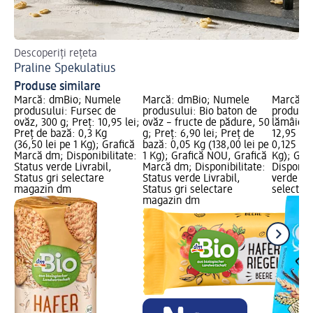
Descoperiți rețeta
Des
Praline Spekulatius
Fu
Produse similare
Marcă: dmBio; Numele
Marcă: dmBio; Numele
Marcă: 
produsului: Fursec de
produsului: Bio baton de
produsul
ovăz, 300 g; Preț: 10,95 lei;
ovăz – fructe de pădure, 50
lămâie, 1
Preț de bază: 0,3 Kg
g; Preț: 6,90 lei; Preț de
12,95 lei
(36,50 lei pe 1 Kg); Grafică
bază: 0,05 Kg (138,00 lei pe
0,125 Kg 
Marcă dm; Disponibilitate:
1 Kg); Grafică NOU, Grafică
Kg); Gra
Status verde Livrabil,
Marcă dm; Disponibilitate:
Disponibi
Status gri selectare
Status verde Livrabil,
verde Liv
magazin dm
Status gri selectare
selectar
magazin dm