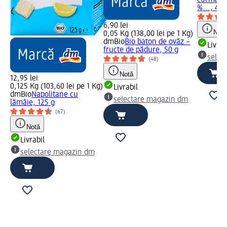
%..., 45 
6,90 lei
Notă
0,05 Kg (138,00 lei pe 1 Kg)
dmBio
Bio baton de ovăz –
Livrab
fructe de pădure, 50 g
selec
(48)
Notă
12,95 lei
0,125 Kg (103,60 lei pe 1 Kg)
Livrabil
dmBio
Napolitane cu
selectare magazin dm
lămâie, 125 g
(67)
Notă
Livrabil
selectare magazin dm