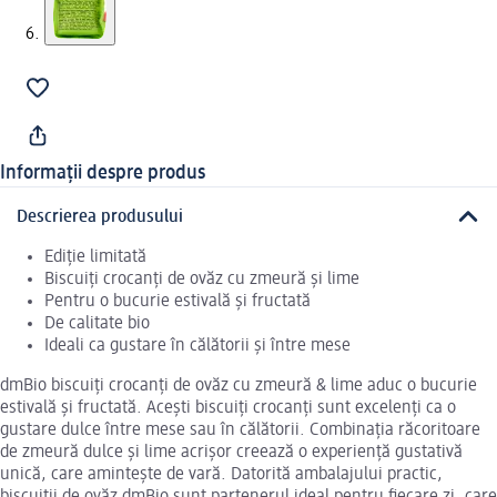
Informații despre produs
Descrierea produsului
Ediție limitată
Biscuiți crocanți de ovăz cu zmeură și lime
Pentru o bucurie estivală și fructată
De calitate bio
Ideali ca gustare în călătorii și între mese
dmBio biscuiți crocanți de ovăz cu zmeură & lime aduc o bucurie
estivală și fructată. Acești biscuiți crocanți sunt excelenți ca o
gustare dulce între mese sau în călătorii. Combinația răcoritoare
de zmeură dulce și lime acrișor creează o experiență gustativă
unică, care amintește de vară. Datorită ambalajului practic,
biscuiții de ovăz dmBio sunt partenerul ideal pentru fiecare zi, care