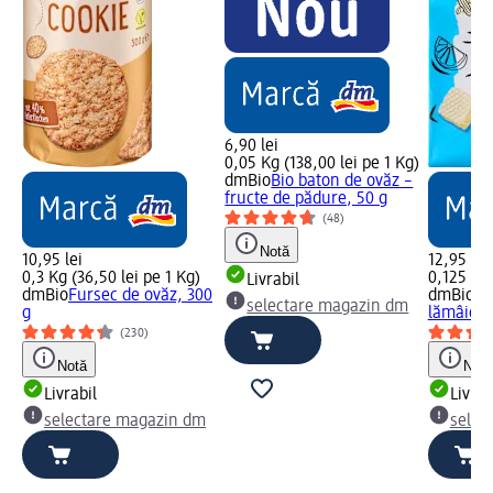
6,90 lei
0,05 Kg (138,00 lei pe 1 Kg)
dmBio
Bio baton de ovăz –
fructe de pădure, 50 g
(48)
Notă
10,95 lei
12,95 lei
0,3 Kg (36,50 lei pe 1 Kg)
0,125 Kg 
Livrabil
dmBio
Fursec de ovăz, 300
dmBio
Na
selectare magazin dm
g
lămâie, 
(230)
Notă
Notă
Livrabil
Livrab
selectare magazin dm
selec