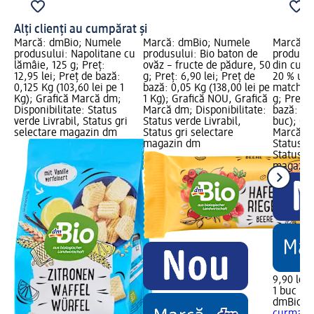
Alți clienți au cumpărat și
Marcă: dmBio; Numele
Marcă: dmBio; Numele
Marcă: 
produsului: Napolitane cu
produsului: Bio baton de
produsul
lămâie, 125 g; Preț:
ovăz – fructe de pădure, 50
din curm
12,95 lei; Preț de bază:
g; Preț: 6,90 lei; Preț de
20 % ump
0,125 Kg (103,60 lei pe 1
bază: 0,05 Kg (138,00 lei pe
matcha ș
Kg); Grafică Marcă dm;
1 Kg); Grafică NOU, Grafică
g; Preț: 
Disponibilitate: Status
Marcă dm; Disponibilitate:
bază: 1 b
verde Livrabil, Status gri
Status verde Livrabil,
buc); Gr
selectare magazin dm
Status gri selectare
Marcă dm
magazin dm
Status ve
Status gr
magazin
9,90 lei
1 buc (9,
dmBio
Bo
curmale 