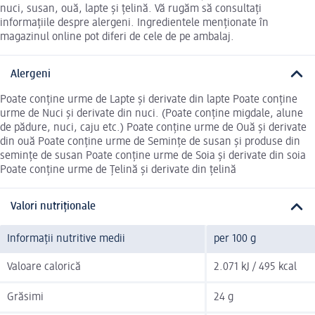
nuci, susan, ouă, lapte și țelină. Vă rugăm să consultați
informațiile despre alergeni. Ingredientele menționate în
magazinul online pot diferi de cele de pe ambalaj.
Alergeni
Poate conține urme de Lapte și derivate din lapte Poate conține
urme de Nuci și derivate din nuci. (Poate conține migdale, alune
de pădure, nuci, caju etc.) Poate conține urme de Ouă și derivate
din ouă Poate conține urme de Semințe de susan și produse din
semințe de susan Poate conține urme de Soia și derivate din soia
Poate conține urme de Țelină și derivate din țelină
Valori nutriționale
Informații nutritive medii
per 100 g
Valoare calorică
2.071 kJ / 495 kcal
Grăsimi
24 g