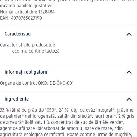
încântă papilele gustative.
Număr articol dm: 1328484
EAN: 4070765023190
Caracteristici
Caracteristicile produsului:
eco, nu conține lactoză
Informații obligatorii
Organe de control ÖKO: DE-ÖKO-001
Ingrediente
33 % făină de grâu tip 1050*, 24 % fulgi de ovăz integral*, grăsime
de palmier* nehidrogenată, zahăr din sfeclă*, iaurt praf*, 2 % griș
de zmeură* liofilizat, 1 % concentrat de suc de lămâie verde*,
agent de afânare: bicarbonat de amoniu, sare de mare, *din
agricultură ecologică certificată. Poate conține urme de migdale,