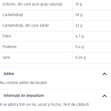
Grăsimi, din care acizi grași saturați
10 g
Carbohidrați
58 g
Carbohidrați, din care zahăr
22 g
Fibre
4,7 g
Proteine
9,4 g
Sare
0,26 g
Aditivi
Nu conține aditivi declarabili
Informații de depozitare
A se păstra într-un loc uscat și închis, ferit de căldură.