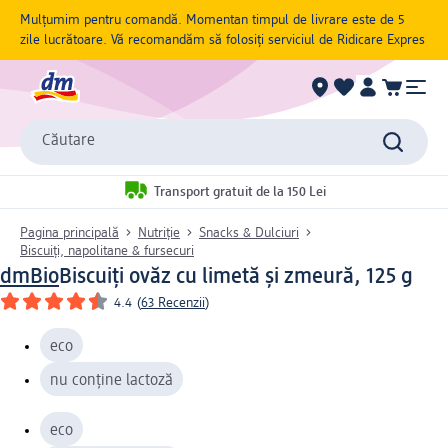
Mulțumim pentru comandă. Momentan timpul de livrare este de 5
zile lucrătoare. Vă recomandăm să folosiți serviciul de Ridicare Expres
Căutare
Transport gratuit de la 150 Lei
Pagina principală
Nutriție
Snacks & Dulciuri
Biscuiți, napolitane & fursecuri
dmBio
Biscuiți ovăz cu limetă și zmeură, 125 g
4.4
(
63 Recenzii
)
eco
nu conține lactoză
eco