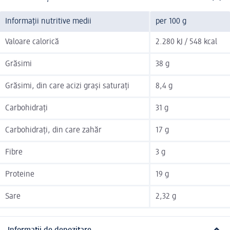
Informații nutritive medii
per 100 g
Valoare calorică
2.280 kJ / 548 kcal
Grăsimi
38 g
Grăsimi, din care acizi grași saturați
8,4 g
Carbohidrați
31 g
Carbohidrați, din care zahăr
17 g
Fibre
3 g
Proteine
19 g
Sare
2,32 g