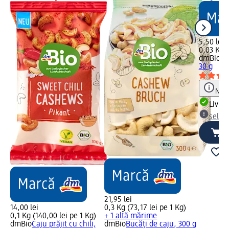
5,50 lei
0,03 Kg (
dmBio
Ba
30 g
Notă
Livrab
selec
21,95 lei
14,00 lei
0,3 Kg (73,17 lei pe 1 Kg)
0,1 Kg (140,00 lei pe 1 Kg)
+ 1 altă mărime
dmBio
Caju prăjit cu chili,
dmBio
Bucăți de caju, 300 g