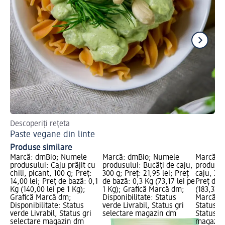
Descoperiți rețeta
Des
Paste vegane din linte
Ma
Produse similare
Marcă: dmBio; Numele
Marcă: dmBio; Numele
Marcă: 
produsului: Caju prăjit cu
produsului: Bucăți de caju,
produsul
chili, picant, 100 g; Preț:
300 g; Preț: 21,95 lei; Preț
caju, 30 
14,00 lei; Preț de bază: 0,1
de bază: 0,3 Kg (73,17 lei pe
Preț de 
Kg (140,00 lei pe 1 Kg);
1 Kg); Grafică Marcă dm;
(183,33 l
Grafică Marcă dm;
Disponibilitate: Status
Marcă dm
Disponibilitate: Status
verde Livrabil, Status gri
Status ve
verde Livrabil, Status gri
selectare magazin dm
Status gr
selectare magazin dm
magazin