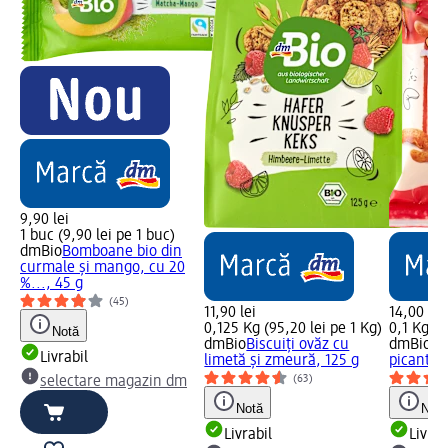
9,90 lei
1 buc (9,90 lei pe 1 buc)
dmBio
Bomboane bio din
curmale și mango, cu 20
%..., 45 g
(45)
11,90 lei
14,00 lei
0,125 Kg (95,20 lei pe 1 Kg)
0,1 Kg (1
Notă
dmBio
Biscuiți ovăz cu
dmBio
Ca
Livrabil
limetă și zmeură, 125 g
picant, 1
(63)
selectare magazin dm
Notă
Notă
Livrabil
Livrab