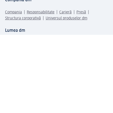
Compania dm
Compania
Responsabilitate
Carieră
Presă
Structura corporativă
Universul produselor dm
Lumea dm
Metode de plată
Conectați-vă cu dm