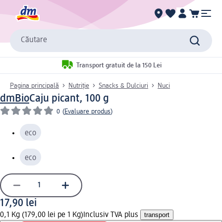
Căutare
Transport gratuit de la 150 Lei
Pagina principală
Nutriție
Snacks & Dulciuri
Nuci
dmBio
Caju picant, 100 g
0
(
Evaluare produs
)
eco
eco
17,90 lei
0,1 Kg (179,00 lei pe 1 Kg)
Inclusiv TVA plus
transport