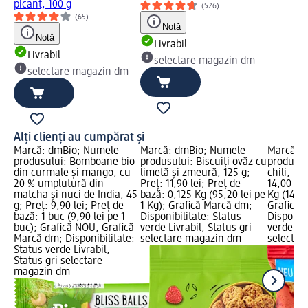
picant, 100 g
(526)
(65)
Notă
Notă
Livrabil
Livrabil
selectare magazin dm
selectare magazin dm
Alți clienți au cumpărat și
Marcă: dmBio; Numele
Marcă: dmBio; Numele
Marcă: 
produsului: Bomboane bio
produsului: Biscuiți ovăz cu
produsulu
din curmale și mango, cu
limetă și zmeură, 125 g;
chili, pi
20 % umplutură din
Preț: 11,90 lei; Preț de
14,00 lei
matcha și nuci de India, 45
bază: 0,125 Kg (95,20 lei pe
Kg (140,0
g; Preț: 9,90 lei; Preț de
1 Kg); Grafică Marcă dm;
Grafică 
bază: 1 buc (9,90 lei pe 1
Disponibilitate: Status
Disponibi
buc); Grafică NOU, Grafică
verde Livrabil, Status gri
verde Liv
Marcă dm; Disponibilitate:
selectare magazin dm
selectar
Status verde Livrabil,
Status gri selectare
magazin dm