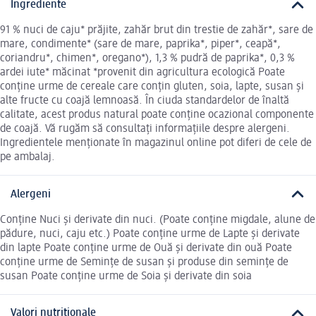
Ingrediente
91 % nuci de caju* prăjite, zahăr brut din trestie de zahăr*, sare de
mare, condimente* (sare de mare, paprika*, piper*, ceapă*,
coriandru*, chimen*, oregano*), 1,3 % pudră de paprika*, 0,3 %
ardei iute* măcinat *provenit din agricultura ecologică Poate
conține urme de cereale care conțin gluten, soia, lapte, susan și
alte fructe cu coajă lemnoasă. În ciuda standardelor de înaltă
calitate, acest produs natural poate conține ocazional componente
de coajă. Vă rugăm să consultați informațiile despre alergeni.
Ingredientele menționate în magazinul online pot diferi de cele de
pe ambalaj.
Alergeni
Conține Nuci și derivate din nuci. (Poate conține migdale, alune de
pădure, nuci, caju etc.) Poate conține urme de Lapte și derivate
din lapte Poate conține urme de Ouă și derivate din ouă Poate
conține urme de Semințe de susan și produse din semințe de
susan Poate conține urme de Soia și derivate din soia
Valori nutriționale