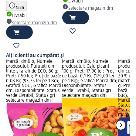
Livrabil
Notă
m
selectare magazin dm
Livrabil
selectare magazin dm
Alți clienți au cumpărat și
Marcă: dmBio; Numele
Marcă: dmBio; Numele
Marcă: 
produsului: Pufuleți din
produsului: Caju picant,
produsul
linte și arahide ECO, 80 g;
100 g; Preț: 17,90 lei; Preț
din curm
Preț: 7,50 lei; Preț de bază:
de bază: 0,1 Kg (179,00 lei
20 % ump
0,08 Kg (93,75 lei pe 1 Kg);
pe 1 Kg); Grafică Marcă dm;
matcha ș
Grafică NOU, Grafică Marcă
Disponibilitate: Status
g; Preț: 
dm; Disponibilitate: Status
verde Livrabil, Status gri
bază: 1 b
verde Livrabil, Status gri
selectare magazin dm
buc); Gr
selectare magazin dm
Marcă dm
Status ve
Status gr
magazin