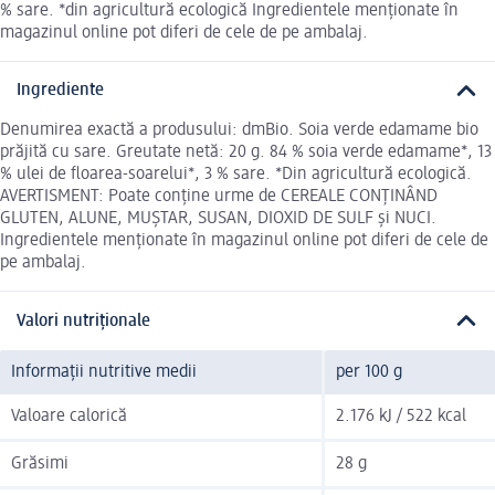
% sare. *din agricultură ecologică Ingredientele menționate în
magazinul online pot diferi de cele de pe ambalaj.
Ingrediente
Denumirea exactă a produsului: dmBio. Soia verde edamame bio
prăjită cu sare. Greutate netă: 20 g. 84 % soia verde edamame*, 13
% ulei de floarea-soarelui*, 3 % sare. *Din agricultură ecologică.
AVERTISMENT: Poate conține urme de CEREALE CONȚINÂND
GLUTEN, ALUNE, MUȘTAR, SUSAN, DIOXID DE SULF și NUCI.
Ingredientele menționate în magazinul online pot diferi de cele de
pe ambalaj.
Valori nutriționale
Informații nutritive medii
per 100 g
Valoare calorică
2.176 kJ / 522 kcal
Grăsimi
28 g