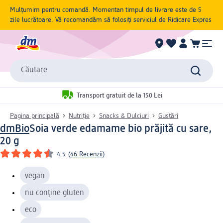
Mulțumim pentru comandă. Momentan timpul de livrare este de 5
zile lucrătoare. Vă recomandăm să folosiți serviciul de Ridicare Expres
Căutare
Transport gratuit de la 150 Lei
Pagina principală
Nutriție
Snacks & Dulciuri
Gustări
dmBio
Soia verde edamame bio prăjită cu sare,
20 g
4.5
(
46 Recenzii
)
vegan
nu conține gluten
eco