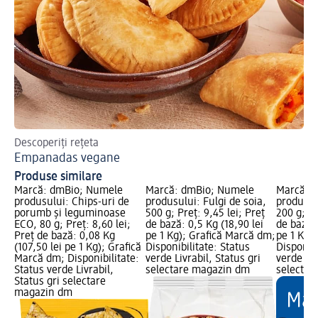
Descoperiți rețeta
Des
Empanadas vegane
Tr
Produse similare
Marcă: dmBio; Numele
Marcă: dmBio; Numele
Marcă: 
produsului: Chips-uri de
produsului: Fulgi de soia,
produsul
porumb și leguminoase
500 g; Preț: 9,45 lei; Preț
200 g; Pr
0,2
ECO, 80 g; Preț: 8,60 lei;
de bază: 0,5 Kg (18,90 lei
de bază: 
Preț de bază: 0,08 Kg
pe 1 Kg); Grafică Marcă dm;
pe 1 Kg)
(107,50 lei pe 1 Kg); Grafică
Disponibilitate: Status
Disponibi
Marcă dm; Disponibilitate:
verde Livrabil, Status gri
verde Liv
Status verde Livrabil,
selectare magazin dm
selectar
Status gri selectare
magazin dm