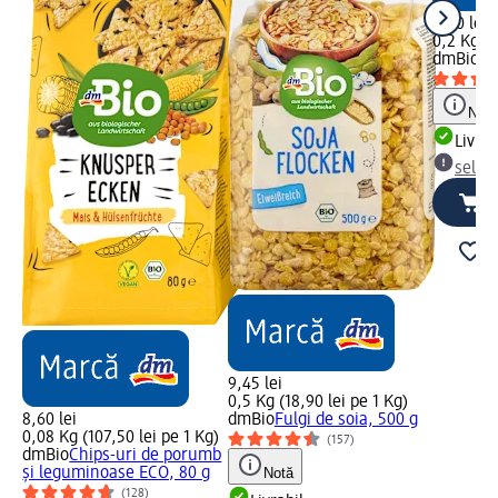
8,00 lei
0,2 Kg (4
dmBio
To
Not
Livrab
selec
9,45 lei
0,5 Kg (18,90 lei pe 1 Kg)
8,60 lei
dmBio
Fulgi de soia, 500 g
00
0,08 Kg (107,50 lei pe 1 Kg)
(157)
dmBio
Chips-uri de porumb
și leguminoase ECO, 80 g
Notă
(128)