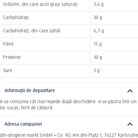
Grăsimi, din care acizi grași saturați
3,4 g
Carbohidrați
30 g
Carbohidrați, din care zahăr
6,7 g
Fibre
15 g
Proteine
30 g
Sare
3 g
Informații de depozitare
A se consuma cât mai repede după deschidere. A se păstra într-un
loc uscat, ferit de căldură.
Adresa companiei
dm-drogerie markt GmbH + Co. KG Am dm-Platz 1, 76227 Karlsruhe