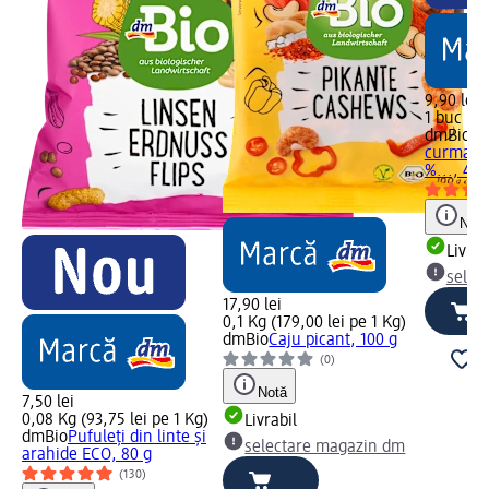
9,90 lei
1 buc (9,
dmBio
Bo
curmale 
%..., 45 
Notă
Livrab
selec
17,90 lei
0,1 Kg (179,00 lei pe 1 Kg)
dmBio
Caju picant, 100 g
(0)
Notă
7,50 lei
0,08 Kg (93,75 lei pe 1 Kg)
Livrabil
dmBio
Pufuleți din linte și
selectare magazin dm
arahide ECO, 80 g
(130)