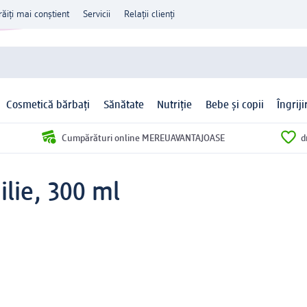
răiți mai conștient
Servicii
Relații clienți
Cosmetică bărbați
Sănătate
Nutriție
Bebe și copii
Îngrij
Cumpărături online MEREUAVANTAJOASE
d
ilie, 300 ml