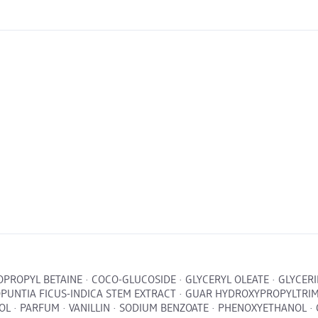
OPROPYL BETAINE · COCO-GLUCOSIDE · GLYCERYL OLEATE · GLYCE
 OPUNTIA FICUS-INDICA STEM EXTRACT · GUAR HYDROXYPROPYLTRIM
 PARFUM · VANILLIN · SODIUM BENZOATE · PHENOXYETHANOL · CI 103