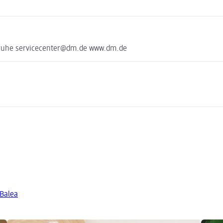
sruhe servicecenter@dm.de www.dm.de
 Balea