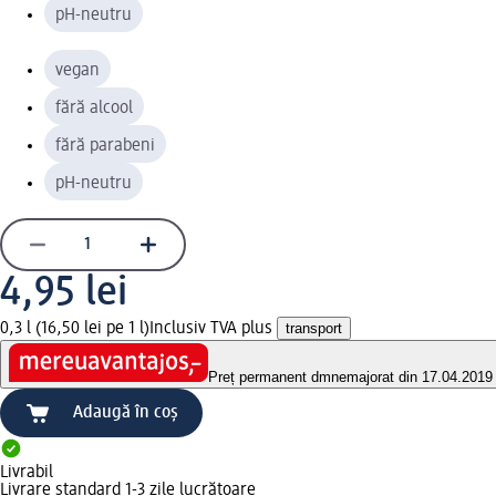
pH-neutru
vegan
fără alcool
fără parabeni
pH-neutru
4,95 lei
0,3 l (16,50 lei pe 1 l)
Inclusiv TVA plus
transport
Preț permanent dm
nemajorat din 17.04.2019
Adaugă în coș
Livrabil
Livrare standard 1-3 zile lucrătoare