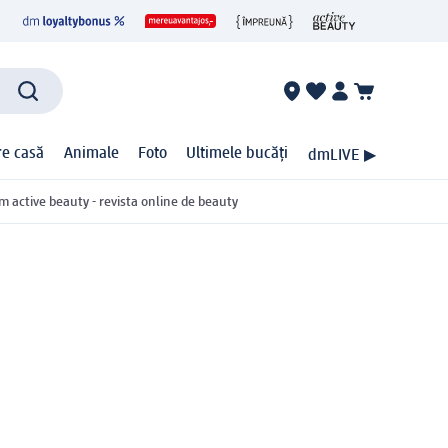
ire casă
Animale
Foto
Ultimele bucăți
dmLIVE ▶
m active beauty - revista online de beauty