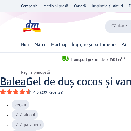
Compania
Media și presă
Carieră
Inspirație și sfaturi
T
Căutare
Nou
Mărci
Machiaj
Îngrijire și parfumerie
Păr
(1)
Transport gratuit de la 150 Lei
Pagina principală
Balea
Gel de duș cocos și van
4.6
(
239 Recenzii
)
vegan
fără alcool
fără parabeni