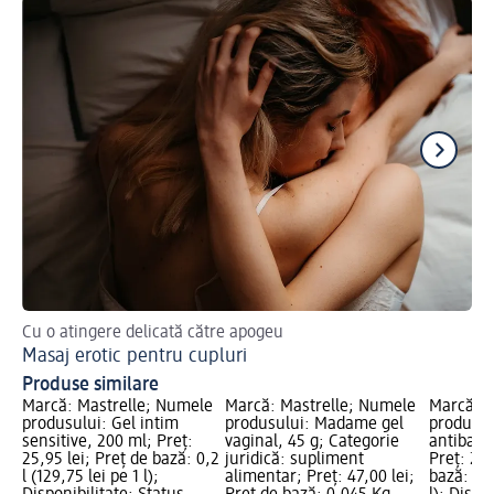
Cu o atingere delicată către apogeu
Plă
Masaj erotic pentru cupluri
Ma
Produse similare
Marcă: Mastrelle; Numele
Marcă: Mastrelle; Numele
Marcă: M
produsului: Gel intim
produsului: Madame gel
produsul
sensitive, 200 ml; Preț:
vaginal, 45 g; Categorie
antibact
25,95 lei; Preț de bază: 0,2
juridică: supliment
Preț: 25,
l (129,75 lei pe 1 l);
alimentar; Preț: 47,00 lei;
bază: 0,2