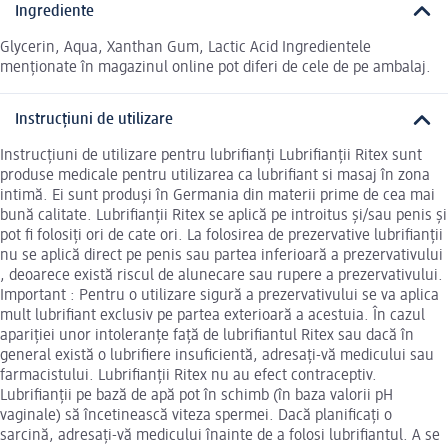
Ingrediente
Glycerin, Aqua, Xanthan Gum, Lactic Acid Ingredientele
menționate în magazinul online pot diferi de cele de pe ambalaj.
Instrucțiuni de utilizare
Instrucțiuni de utilizare pentru lubrifianți Lubrifianții Ritex sunt
produse medicale pentru utilizarea ca lubrifiant si masaj în zona
intimă. Ei sunt produși în Germania din materii prime de cea mai
bună calitate. Lubrifianții Ritex se aplică pe introitus și/sau penis și
pot fi folosiți ori de cate ori. La folosirea de prezervative lubrifianții
nu se aplică direct pe penis sau partea inferioară a prezervativului
, deoarece există riscul de alunecare sau rupere a prezervativului.
Important : Pentru o utilizare sigură a prezervativului se va aplica
mult lubrifiant exclusiv pe partea exterioară a acestuia. În cazul
apariției unor intoleranțe față de lubrifiantul Ritex sau dacă în
general există o lubrifiere insuficientă, adresați-vă medicului sau
farmacistului. Lubrifianții Ritex nu au efect contraceptiv.
Lubrifianții pe bază de apă pot în schimb (în baza valorii pH
vaginale) să încetinească viteza spermei. Dacă planificați o
sarcină, adresați-vă medicului înainte de a folosi lubrifiantul. A se