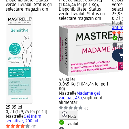
Disponibilitate: Status
Preț de bază: 0,045 Kg
l); Dispo
verde Livrabil, Status gri
(1.044,44 lei pe 1 Kg);
verde Liv
selectare magazin dm
Disponibilitate: Status
selectar
verde Livrabil, Status gri
25,95 lei
selectare magazin dm
0,2 l (129
Mastrell
antibact
Livrab
selec
47,00 lei
0,045 Kg (1.044,44 lei pe 1
Kg)
Mastrelle
Madame gel
vaginal, 45 g
supliment
alimentar
25,95 lei
(0)
0,2 l (129,75 lei pe 1 l)
Mastrelle
Gel intim
Notă
sensitive, 200 ml
Livrabil
(11)