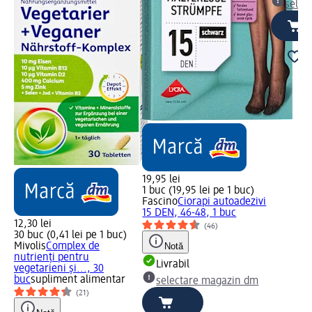
selec
19,95 lei
1 buc (19,95 lei pe 1 buc)
Fascino
Ciorapi autoadezivi
15 DEN, 46-48, 1 buc
12,30 lei
(46)
30 buc (0,41 lei pe 1 buc)
Mivolis
Complex de
Notă
nutrienți pentru
Livrabil
vegetarieni și..., 30
buc
supliment alimentar
selectare magazin dm
(21)