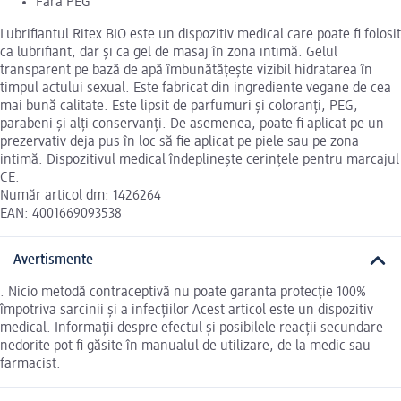
Fără PEG
Lubrifiantul Ritex BIO este un dispozitiv medical care poate fi folosit
ca lubrifiant, dar și ca gel de masaj în zona intimă. Gelul
transparent pe bază de apă îmbunătățește vizibil hidratarea în
timpul actului sexual. Este fabricat din ingrediente vegane de cea
mai bună calitate. Este lipsit de parfumuri și coloranți, PEG,
parabeni și alți conservanți. De asemenea, poate fi aplicat pe un
prezervativ deja pus în loc să fie aplicat pe piele sau pe zona
intimă. Dispozitivul medical îndeplinește cerințele pentru marcajul
CE.
Număr articol dm: 1426264
EAN: 4001669093538
Avertismente
. Nicio metodă contraceptivă nu poate garanta protecție 100%
împotriva sarcinii și a infecțiilor Acest articol este un dispozitiv
medical. Informații despre efectul și posibilele reacții secundare
nedorite pot fi găsite în manualul de utilizare, de la medic sau
farmacist.