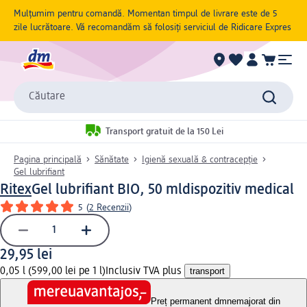
Mulțumim pentru comandă. Momentan timpul de livrare este de 5
zile lucrătoare. Vă recomandăm să folosiți serviciul de Ridicare Expres
Căutare
Transport gratuit de la 150 Lei
Pagina principală
Sănătate
Igienă sexuală & contracepție
Gel lubrifiant
Ritex
Gel lubrifiant BIO, 50 ml
dispozitiv medical
5
(
2 Recenzii
)
29,95 lei
0,05 l (599,00 lei pe 1 l)
Inclusiv TVA plus
transport
Preț permanent dm
nemajorat din