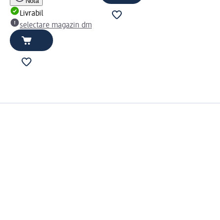
Notă
Livrabil
selectare magazin dm