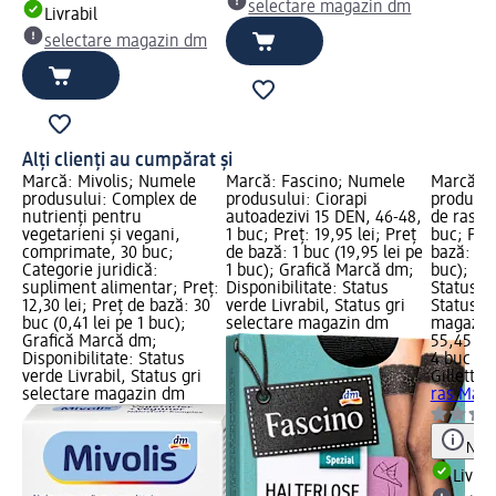
selectare magazin dm
Livrabil
selectare magazin dm
Alți clienți au cumpărat și
Marcă: Mivolis; Numele
Marcă: Fascino; Numele
Marcă: G
produsului: Complex de
produsului: Ciorapi
produsul
nutrienți pentru
autoadezivi 15 DEN, 46-48,
de ras M
vegetarieni și vegani,
1 buc; Preț: 19,95 lei; Preț
buc; Preț
comprimate, 30 buc;
de bază: 1 buc (19,95 lei pe
bază: 4 b
Categorie juridică:
1 buc); Grafică Marcă dm;
buc); Dis
supliment alimentar; Preț:
Disponibilitate: Status
Status ve
12,30 lei; Preț de bază: 30
verde Livrabil, Status gri
Status gr
buc (0,41 lei pe 1 buc);
selectare magazin dm
magazin
Grafică Marcă dm;
55,45 lei
Disponibilitate: Status
4 buc (13
verde Livrabil, Status gri
Gillette
R
selectare magazin dm
ras Mach
Notă
Livrab