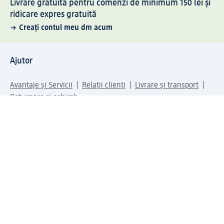
Livrare gratuită pentru comenzi de minimum 150 lei și
ridicare expres gratuită
Creați contul meu dm acum
Ajutor
Avantaje și Servicii
Relații clienți
Livrare și transport
Returnare și schimb
Compania dm
Compania
Responsabilitate
Carieră
Presă
Structura corporativă
Universul produselor dm
Lumea dm