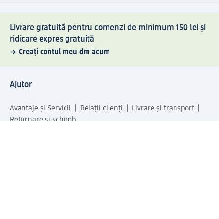
Livrare gratuită pentru comenzi de minimum 150 lei și
ridicare expres gratuită
Creați contul meu dm acum
Ajutor
Avantaje și Servicii
Relații clienți
Livrare și transport
Returnare și schimb
Compania dm
Compania
Responsabilitate
Carieră
Presă
Structura corporativă
Universul produselor dm
Lumea dm