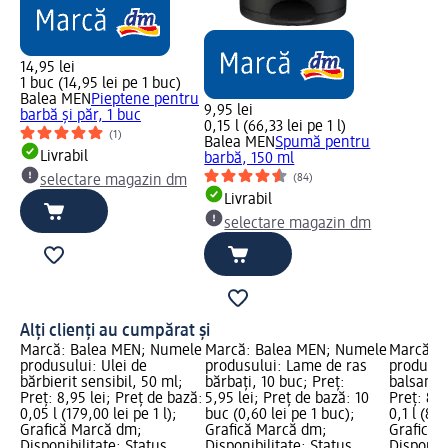
14,95 lei
1 buc (14,95 lei pe 1 buc)
Balea MEN
Pieptene pentru
9,95 lei
barbă și păr, 1 buc
0,15 l (66,33 lei pe 1 l)
(1)
Balea MEN
Spumă pentru
Livrabil
barbă, 150 ml
(84)
selectare magazin dm
Livrabil
selectare magazin dm
Alți clienți au cumpărat și
ele
Marcă: Balea MEN; Numele
Marcă: Balea MEN; Numele
Marcă: 
s
produsului: Ulei de
produsului: Lame de ras
produsul
bărbierit sensibil, 50 ml;
bărbați, 10 buc; Preț:
balsam s
1 l
Preț: 8,95 lei; Preț de bază:
5,95 lei; Preț de bază: 10
Preț: 8,7
0,05 l (179,00 lei pe 1 l);
buc (0,60 lei pe 1 buc);
0,1 l (87,
e:
Grafică Marcă dm;
Grafică Marcă dm;
Grafică 
Disponibilitate: Status
Disponibilitate: Status
Disponibi