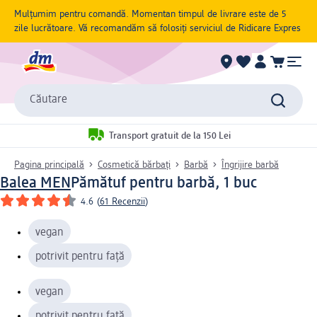
Mulțumim pentru comandă. Momentan timpul de livrare este de 5
zile lucrătoare. Vă recomandăm să folosiți serviciul de Ridicare Expres
Căutare
Transport gratuit de la 150 Lei
Pagina principală
Cosmetică bărbați
Barbă
Îngrijire barbă
Balea MEN
Pămătuf pentru barbă, 1 buc
4.6
(
61 Recenzii
)
vegan
potrivit pentru față
vegan
potrivit pentru față