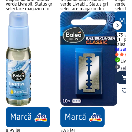
verde Livrabil, Status gri
verde Livrabil, Status gri
verde Liv
selectare magazin dm
selectare magazin dm
selectar
8,75 lei
0,1 l (87,
Balea M
balsam s
Livrab
selec
8,95 lei
5,95 lei