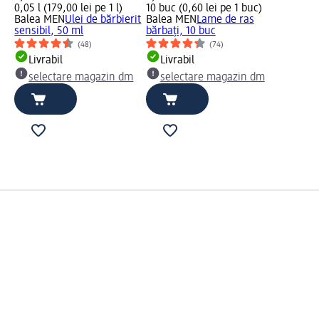
0,05 l (179,00 lei pe 1 l)
10 buc (0,60 lei pe 1 buc)
Balea MEN
Ulei de bărbierit
Balea MEN
Lame de ras
sensibil, 50 ml
bărbați, 10 buc
(48)
(74)
Livrabil
Livrabil
m
selectare magazin dm
selectare magazin dm