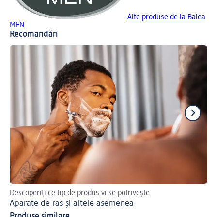
Alte produse de la Balea
MEN
Recomandări
Descoperiți ce tip de produs vi se potrivește
Af
Aparate de ras și altele asemenea
Ap
Produse similare