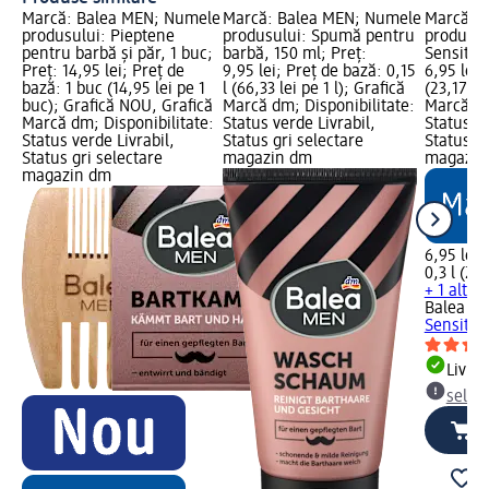
Marcă: Balea MEN; Numele
Marcă: Balea MEN; Numele
Marcă: 
produsului: Pieptene
produsului: Spumă pentru
produsul
pentru barbă și păr, 1 buc;
barbă, 150 ml; Preț:
Sensitive
Preț: 14,95 lei; Preț de
9,95 lei; Preț de bază: 0,15
6,95 lei;
bază: 1 buc (14,95 lei pe 1
l (66,33 lei pe 1 l); Grafică
(23,17 lei
buc); Grafică NOU, Grafică
Marcă dm; Disponibilitate:
Marcă dm
Marcă dm; Disponibilitate:
Status verde Livrabil,
Status ve
Status verde Livrabil,
Status gri selectare
Status gr
Status gri selectare
magazin dm
magazin
magazin dm
6,95 lei
0,3 l (23,
+ 1 altă
Balea M
Sensitiv
Livrab
selec